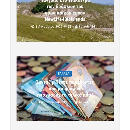
των δράσεων του
ευρωπαϊκού έργου
NewLife4BioIslands
9 Αυγούστου 2026 09:32
komotini24
ΕΛΛΑΔΑ
Σύνταξη: Πέντε παράγοντες
που μπορούν να
ενισχύσουν το τελικό ποσό
9 Αυγούστου 2026 09:32
komotini24