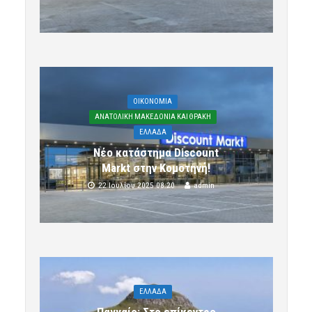
OIKONOMIA
ΑΝΑΤΟΛΙΚΗ ΜΑΚΕΔΟΝΙΑ ΚΑΙ ΘΡΑΚΗ
ΕΛΛΑΔΑ
Νέο κατάστημα Discount
Markt στην Κομοτηνή!
22 Ιουλίου 2025 08:20
admin
ΕΛΛΑΔΑ
Παγγαίο: Στο επίκεντρο