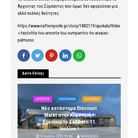
Άρχοντας του Σύμπαντος που όμως δεν αφορούσαν μια
αλλά πολλές θεότητες.
https://www.naftemporiki.gr/story/1882119/apokalufthike
-i-tautotita-tou-arxonta-tou-sumpantos-tis-arxaias-
palmuras
Δείτε Επίσης
LIFESTYLE
OIKONOMIA
ΚΟΙΝΩΝΙΑ
Νέο κατάστημα Discount
Markt στην Κομοτηνή !
Εγκαίνια το Σάββατο 11
Ιουλίου !
8 Ιουλίου 2026 20:00
komotini24