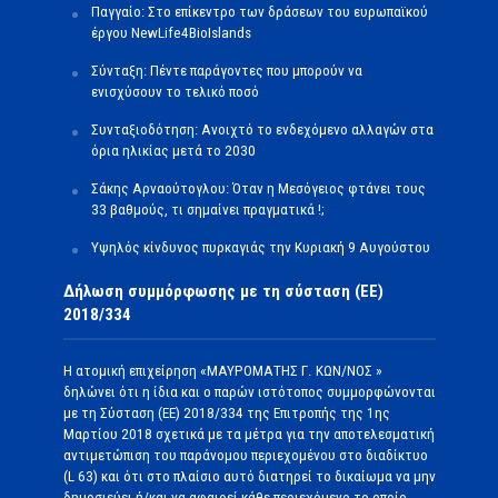
Παγγαίο: Στο επίκεντρο των δράσεων του ευρωπαϊκού
έργου NewLife4BioIslands
Σύνταξη: Πέντε παράγοντες που μπορούν να
ενισχύσουν το τελικό ποσό
Συνταξιοδότηση: Ανοιχτό το ενδεχόμενο αλλαγών στα
όρια ηλικίας μετά το 2030
Σάκης Αρναούτογλου: Όταν η Μεσόγειος φτάνει τους
33 βαθμούς, τι σημαίνει πραγματικά !;
Υψηλός κίνδυνος πυρκαγιάς την Κυριακή 9 Αυγούστου
Δήλωση συμμόρφωσης με τη σύσταση (ΕΕ)
2018/334
Η ατομική επιχείρηση «ΜΑΥΡΟΜΑΤΗΣ Γ. ΚΩΝ/ΝΟΣ »
δηλώνει ότι η ίδια και ο παρών ιστότοπος συμμορφώνονται
με τη Σύσταση (ΕΕ) 2018/334 της Επιτροπής της 1ης
Μαρτίου 2018 σχετικά με τα μέτρα για την αποτελεσματική
αντιμετώπιση του παράνομου περιεχομένου στο διαδίκτυο
(L 63) και ότι στο πλαίσιο αυτό διατηρεί το δικαίωμα να μην
δημοσιεύει ή/και να αφαιρεί κάθε περιεχόμενο το οποίο