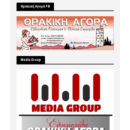
Θρακική Αγορά FB
Μedia Group