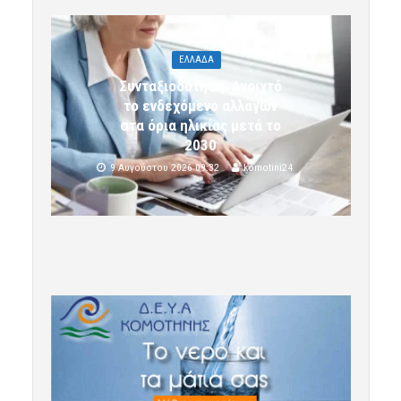
ΕΛΛΑΔΑ
Συνταξιοδότηση: Ανοιχτό
το ενδεχόμενο αλλαγών
στα όρια ηλικίας μετά το
2030
9 Αυγούστου 2026 09:32
komotini24