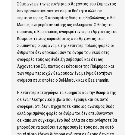
Σύμφωνα με την ερευνήτρια ο Άρχοντας του Σύμπαντος
δεν προσωποποιούνταν σε μια θεότητα αλλά σε
περισσότερες. Ο κορυφαίος θεός της Βαβυλώνας, ο Bel-
Marduk, αναφερόταν επίσης ως «ελεήμων». Ο θεός του
ουρανού, ο Baalshamin, αναφερόταν ως ο «Άρχοντας του
Κόσμου» τίτλος παραπλήσιος στο Άρχοντας του
Σύμπαντος. Σύμφωνα με την Σνάιντερ πολλές φορές οι
άνθρωποι δεν αποκαλούσαν το όνομα του θεού στις
αναφορές τους ως ένδειξη σεβασμού και ότι ως
Άρχοντα του Σύμπαντος οι κάτοικοι της Παλμύρας και
των γύρω περιοχών θεωρούσαν ένα μείγμα θεοτήτων
ανάμεσα στις οποίες ο Bel-Marduk και ο Baalshamin.
Η Σνάιντερ καταγράφει τα ευρήματα και την θεωρία της
σε ένα ηλεκτρονικό βιβλίο που έγραψε και σε αυτό
αναφέρει ότι δεν υπήρχε ποτέ κάποιος ανώνυμος θεός
αλλά ορισμένες φορές οι άνθρωποι δεν απευθύνονταν
σε κάποιον συγκεκριμένο θεό αλλά σε οποιονδήποτε θα
μπορούσε να ακούσει τις προσευχές τους και σε αυτό
το πλαίσιο έδιναν διάφορα ονόματα σε θεούς όπως το