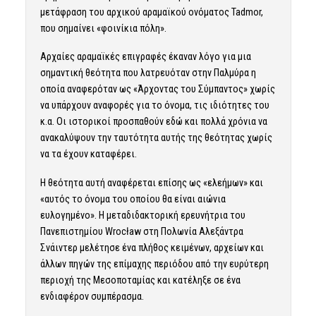
μετάφραση του αρχικού αραμαϊκού ονόματος Tadmor,
που σημαίνει «φοινίκια πόλη».
Αρχαίες αραμαϊκές επιγραφές έκαναν λόγο για μια
σημαντική θεότητα που λατρευόταν στην Παλμύρα η
οποία αναφερόταν ως «Άρχοντας του Σύμπαντος» χωρίς
να υπάρχουν αναφορές για το όνομα, τις ιδιότητες του
κ.α. Οι ιστορικοί προσπαθούν εδώ και πολλά χρόνια να
ανακαλύψουν την ταυτότητα αυτής της θεότητας χωρίς
να τα έχουν καταφέρει.
Η θεότητα αυτή αναφέρεται επίσης ως «ελεήμων» και
«αυτός το όνομα του οποίου θα είναι αιώνια
ευλογημένο». Η μεταδιδακτορική ερευνήτρια του
Πανεπιστημίου Wrocław στη Πολωνία Αλεξάντρα
Σνάιντερ μελέτησε ένα πλήθος κειμένων, αρχείων και
άλλων πηγών της επίμαχης περιόδου από την ευρύτερη
περιοχή της Μεσοποταμίας και κατέληξε σε ένα
ενδιαφέρον συμπέρασμα.