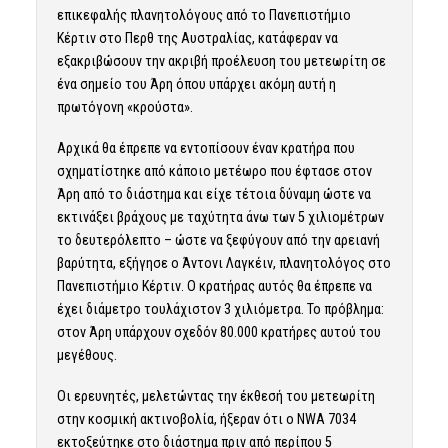
επικεφαλής πλανητολόγους από το Πανεπιστήμιο
Κέρτιν στο Περθ της Αυστραλίας, κατάφεραν να
εξακριβώσουν την ακριβή προέλευση του μετεωρίτη σε
ένα σημείο του Άρη όπου υπάρχει ακόμη αυτή η
πρωτόγονη «κρούστα».
Αρχικά θα έπρεπε να εντοπίσουν έναν κρατήρα που
σχηματίστηκε από κάποιο μετέωρο που έφτασε στον
Άρη από το διάστημα και είχε τέτοια δύναμη ώστε να
εκτινάξει βράχους με ταχύτητα άνω των 5 χιλιομέτρων
το δευτερόλεπτο – ώστε να ξεφύγουν από την αρειανή
βαρύτητα, εξήγησε ο Άντονι Λαγκέιν, πλανητολόγος στο
Πανεπιστήμιο Κέρτιν. Ο κρατήρας αυτός θα έπρεπε να
έχει διάμετρο τουλάχιστον 3 χιλιόμετρα. Το πρόβλημα:
στον Άρη υπάρχουν σχεδόν 80.000 κρατήρες αυτού του
μεγέθους.
Οι ερευνητές, μελετώντας την έκθεσή του μετεωρίτη
στην κοσμική ακτινοβολία, ήξεραν ότι ο NWA 7034
εκτοξεύτηκε στο διάστημα πριν από περίπου 5