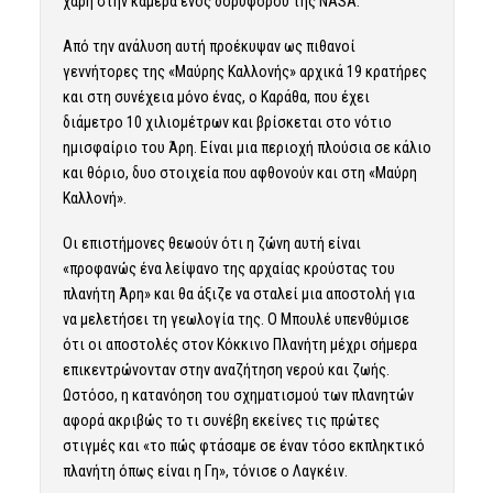
χάρη στην κάμερα ενός δορυφόρου της NASA.
Από την ανάλυση αυτή προέκυψαν ως πιθανοί
γεννήτορες της «Μαύρης Καλλονής» αρχικά 19 κρατήρες
και στη συνέχεια μόνο ένας, ο Καράθα, που έχει
διάμετρο 10 χιλιομέτρων και βρίσκεται στο νότιο
ημισφαίριο του Άρη. Είναι μια περιοχή πλούσια σε κάλιο
και θόριο, δυο στοιχεία που αφθονούν και στη «Μαύρη
Καλλονή».
Οι επιστήμονες θεωούν ότι η ζώνη αυτή είναι
«προφανώς ένα λείψανο της αρχαίας κρούστας του
πλανήτη Άρη» και θα άξιζε να σταλεί μια αποστολή για
να μελετήσει τη γεωλογία της. Ο Μπουλέ υπενθύμισε
ότι οι αποστολές στον Κόκκινο Πλανήτη μέχρι σήμερα
επικεντρώνονταν στην αναζήτηση νερού και ζωής.
Ωστόσο, η κατανόηση του σχηματισμού των πλανητών
αφορά ακριβώς το τι συνέβη εκείνες τις πρώτες
στιγμές και «το πώς φτάσαμε σε έναν τόσο εκπληκτικό
πλανήτη όπως είναι η Γη», τόνισε ο Λαγκέιν.