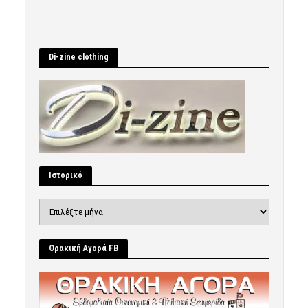
Di-zine clothing
Ιστορικό
Ιστορικό
Θρακική Αγορά FB