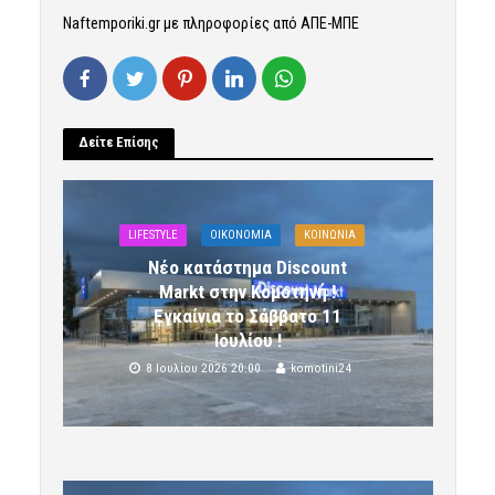
Naftemporiki.gr με πληροφορίες από ΑΠΕ-ΜΠΕ
Δείτε Επίσης
LIFESTYLE
OIKONOMIA
ΚΟΙΝΩΝΙΑ
Νέο κατάστημα Discount
Markt στην Κομοτηνή !
Εγκαίνια το Σάββατο 11
Ιουλίου !
8 Ιουλίου 2026 20:00
komotini24