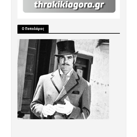
Ο Ποπολάρος