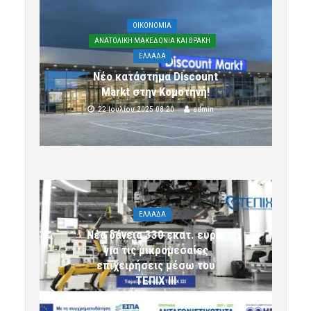
OIKONOMIA
ΑΝΑΤΟΛΙΚΗ ΜΑΚΕΔΟΝΙΑ ΚΑΙ ΘΡΑΚΗ
ΕΛΛΑΔΑ
Νέο κατάστημα Discount
Markt στην Κομοτηνή!
22 Ιουλίου 2025 08:20
admin
ΕΛΛΑΔΑ
Νέα δάνεια 330 εκατ. ευρώ
για τις μικρομεσαίες
επιχειρήσεις μέσω του
ΤΕΠΙΧ ΙΙΙ
6 Αυγούστου 2026 09:32
komotini24