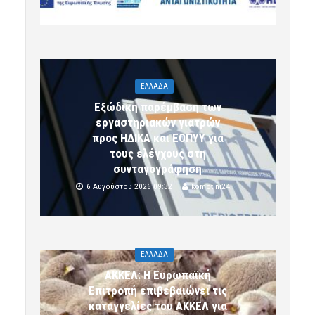
ΕΛΛΑΔΑ
Εξώδικη παρέμβαση των
εργαστηριακών γιατρών
προς ΗΔΙΚΑ και ΕΟΠΥΥ για
τους ελέγχους στη
συνταγογράφηση
6 Αυγούστου 2026 09:32
komotini24
ΕΛΛΑΔΑ
ΑΚΚΕΛ: Η Ευρωπαϊκή
Επιτροπή επιβεβαιώνει τις
καταγγελίες του ΑΚΚΕΛ για