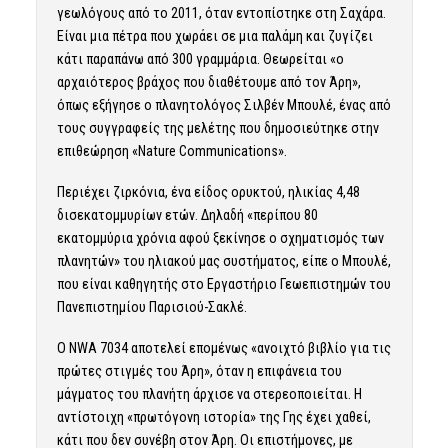
γεωλόγους από το 2011, όταν εντοπίστηκε στη Σαχάρα.
Είναι μια πέτρα που χωράει σε μια παλάμη και ζυγίζει
κάτι παραπάνω από 300 γραμμάρια. Θεωρείται «ο
αρχαιότερος βράχος που διαθέτουμε από τον Άρη»,
όπως εξήγησε ο πλανητολόγος Σιλβέν Μπουλέ, ένας από
τους συγγραφείς της μελέτης που
δημοσιεύτηκε
στην
επιθεώρηση «Nature Communications».
Περιέχει ζιρκόνια, ένα είδος ορυκτού, ηλικίας 4,48
δισεκατομμυρίων ετών. Δηλαδή «περίπου 80
εκατομμύρια χρόνια αφού ξεκίνησε ο σχηματισμός των
πλανητών» του ηλιακού μας συστήματος, είπε ο Μπουλέ,
που είναι καθηγητής στο Εργαστήριο Γεωεπιστημών του
Πανεπιστημίου Παρισιού-Σακλέ.
Ο NWA 7034 αποτελεί επομένως «ανοιχτό βιβλίο για τις
πρώτες στιγμές του Άρη», όταν η επιφάνεια του
μάγματος του πλανήτη άρχισε να στερεοποιείται. Η
αντίστοιχη «πρωτόγονη ιστορία» της Γης έχει χαθεί,
κάτι που δεν συνέβη στον Άρη. Οι επιστήμονες, με