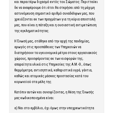
και περαιτέρω διχασμό εντός του Σώματος. Περιττεύει
δε να αναφέρουμε ότι έτσι θα στερήσει από τη μάχιμη
αστυνόμευση σημαντικό αριθμό συναδέλφων μας, που
χρειάζονται εκ των πραγμάτων για τη κύρια αποστολή
μας, που είναι η πάταξη και η ουσιαστική αντιμετώπιση
της εγκληματικότητας.
Η Ένωσή μας, στάθηκε από την αρχή της πανδημίας,
αρωγός στις προσπάθειες των Υπηρεσιών να
διατηρήσουν τα υγειονομικά μέτρα στους εργασιακούς
χώρους, προσφέροντας εκ των εισφορών της,
απαραίτητα υλικά στις Υπηρεσίες της Α.Μ.-Θ., όπως
θερμόμετρα, αντισηπτικά, καθαριστικά υγρά, γάντια,
καθώς και ατομικές μάσκες προστασίας κατά του
κορωνοϊού στα μέλη της.
Κατόπιν αυτών και συνοψίζοντας, η θέση της Ένωσής
μας κωδικοποιημένα είναι:
α) Ναι στο εμβόλιο, όχι όμως στην υποχρεωτικότητα