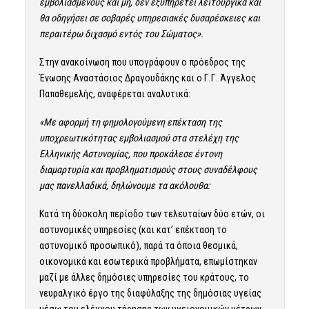
εμβολιασμένους και μη, δεν εξυπηρετεί λειτουργικά και
θα οδηγήσει σε σοβαρές υπηρεσιακές δυσαρέσκειες και
περαιτέρω διχασμό εντός του Σώματος».
Στην ανακοίνωση που υπογράφουν ο πρόεδρος της
Ένωσης Αναστάσιος Δραγουδάκης και ο Γ.Γ. Άγγελος
Παπαθεμελής, αναφέρεται αναλυτικά:
«Με αφορμή τη φημολογούμενη επέκταση της
υποχρεωτικότητας εμβολιασμού στα στελέχη της
Ελληνικής Αστυνομίας, που προκάλεσε έντονη
διαμαρτυρία και προβληματισμούς στους συναδέλφους
μας πανελλαδικά, δηλώνουμε τα ακόλουθα:
Κατά τη δύσκολη περίοδο των τελευταίων δύο ετών, οι
αστυνομικές υπηρεσίες (και κατ’ επέκταση το
αστυνομικό προσωπικό), παρά τα όποια θεσμικά,
οικονομικά και εσωτερικά προβλήματα, επωμίστηκαν
μαζί με άλλες δημόσιες υπηρεσίες του κράτους, το
νευραλγικό έργο της διαφύλαξης της δημόσιας υγείας
μέσω του ελέγχου τήρησης των υγειονομικών μέτρων