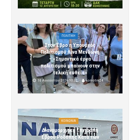
ΠΟΛΙΤΙΚΗ
Στον Έβρο η Υπουργός
Πολιτισμού Λίνα Μενδώνη
– «Σημαντικά έργα
πολιτισμού μπαίνουν στην
τελική ευθεία»
10 Αυγούστου 2026 13:02
komotini24
ΚΟΙΝΩΝΙΑ
Διανομαρχιακή Επιτροπή
Έβρου Ροδόπης Κατά των