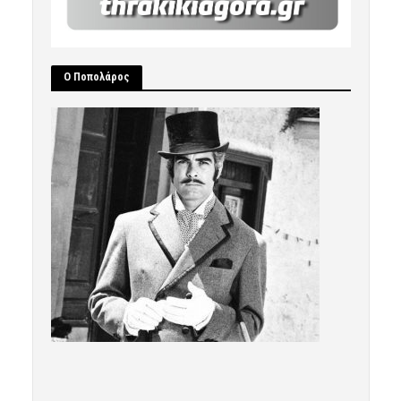
Ο Ποπολάρος