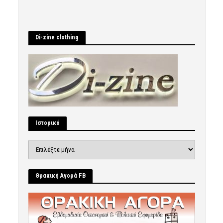
Di-zine clothing
Ιστορικό
Ιστορικό
Θρακική Αγορά FB