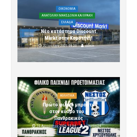
OIKONOMIA
ΑΝΑΤΟΛΙΚΗ ΜΑΚΕΔΟΝΙΑ ΚΑΙ ΘΡΑΚΗ
ΕΛΛΑΔΑ
Νέο κατάστημα Discount
Markt στην Κομοτηνή!
22 Ιουλίου 2025 08:20
admin
ΑΘΛΗΤΙΚΑ
Πρώτο φιλικό μπροστά
στον κόσμο του ο
Πανθρακικός
10 Αυγούστου 2026 13:04
komotini24