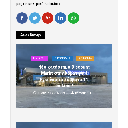
μας σε κεντρικό επίπεδο».
Δείτε Επίσης
LIFESTYLE
OIKONOMIA
ΚΟΙΝΩΝΙΑ
Νέο κατάστημα Discount
Markt στην Κομοτηνή !
Εγκαίνια το Σάββατο 11
Ιουλίου !
8 Ιουλίου 2026 20:00
komotini24