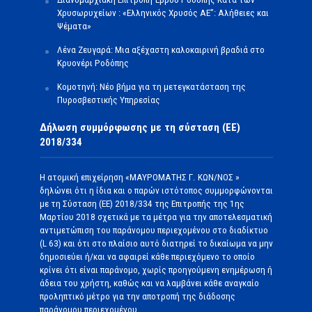
Χρυσωρυχείων : «Ελληνικός Χρυσός ΑΕ”: Αλήθειες και
Ψέματα»
Λένα Ζευγαρά: Μια αξέχαστη καλοκαιρινή βραδιά στο
Κρυονέρι Ροδόπης
Κομοτηνή: Νέο βήμα για τη μετεγκατάσταση της
Πυροσβεστικής Υπηρεσίας
Δήλωση συμμόρφωσης με τη σύσταση (ΕΕ)
2018/334
Η ατομική επιχείρηση «ΜΑΥΡΟΜΑΤΗΣ Γ. ΚΩΝ/ΝΟΣ »
δηλώνει ότι η ίδια και ο παρών ιστότοπος συμμορφώνονται
με τη Σύσταση (ΕΕ) 2018/334 της Επιτροπής της 1ης
Μαρτίου 2018 σχετικά με τα μέτρα για την αποτελεσματική
αντιμετώπιση του παράνομου περιεχομένου στο διαδίκτυο
(L 63) και ότι στο πλαίσιο αυτό διατηρεί το δικαίωμα να μην
δημοσιεύει ή/και να αφαιρεί κάθε περιεχόμενο το οποίο
κρίνει ότι είναι παράνομο, χωρίς προηγούμενη ενημέρωση ή
άδεια του χρήστη, καθώς και να λαμβάνει κάθε αναγκαίο
προληπτικό μέτρο για την αποτροπή της διάδοσης
παράνομου περιεχομένου.