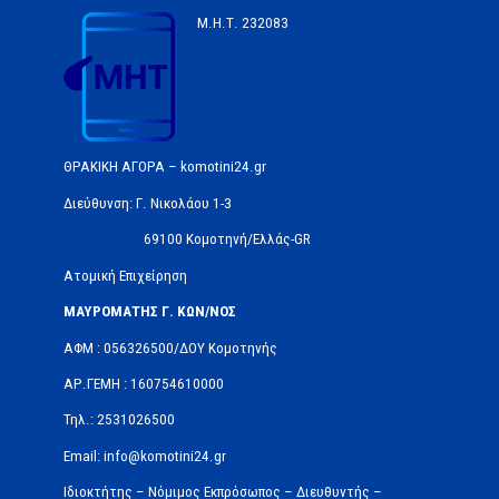
Μ.Η.Τ.
232083
ΘΡΑΚΙΚΗ ΑΓΟΡΑ – komotini24.gr
Διεύθυνση: Γ. Νικολάου 1-3
69100 Κομοτηνή/Ελλάς-GR
Ατομική Επιχείρηση
ΜΑΥΡΟΜΑΤΗΣ Γ. ΚΩΝ/ΝΟΣ
ΑΦΜ : 056326500/ΔOΥ Κομοτηνής
ΑΡ.ΓΕΜΗ : 160754610000
Τηλ.: 2531026500
Email: info@komotini24.gr
Ιδιοκτήτης – Νόμιμος Εκπρόσωπος – Διευθυντής –