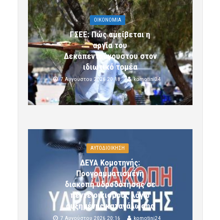
OIKONOMIA
ΓΣΕΕ: Πώς αμείβεται η
αργία του
Δεκαπενταύγουστου στον
ιδιωτικό τομέα
7 Αυγούστου 2026 20:18
komotini24
ΑΥΤΟΔΙΟΙΚΗΣΗ
ΔΕΥΑ Κομοτηνής:
Προγραμματισμένη
διακοπή υδροδότησης σε
πέντε οικισμούς λόγω
αυξημένης κατανάλωσης
7 Αυγούστου 2026 20:16
komotini24