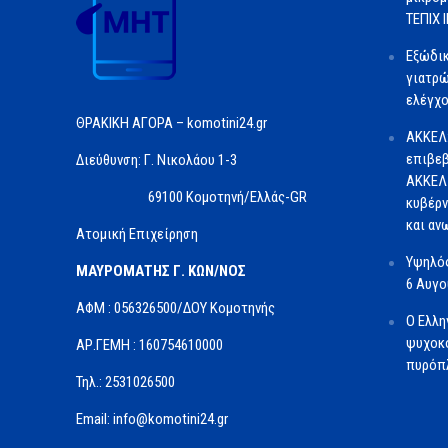
ΤΕΠΙΧ ΙΙ
Εξώδι
γιατρώ
ελέγχο
ΘΡΑΚΙΚΗ ΑΓΟΡΑ – komotini24.gr
ΑΚΚΕΛ
επιβεβ
Διεύθυνση: Γ. Νικολάου 1-3
ΑΚΚΕΛ 
69100 Κομοτηνή/Ελλάς-GR
κυβέρν
και αν
Ατομική Επιχείρηση
Υψηλός
ΜΑΥΡΟΜΑΤΗΣ Γ. ΚΩΝ/ΝΟΣ
6 Αυγ
ΑΦΜ : 056326500/ΔOΥ Κομοτηνής
Ο Ελλη
ψυχοκο
ΑΡ.ΓΕΜΗ : 160754610000
πυρόπλ
Τηλ.: 2531026500
Email: info@komotini24.gr