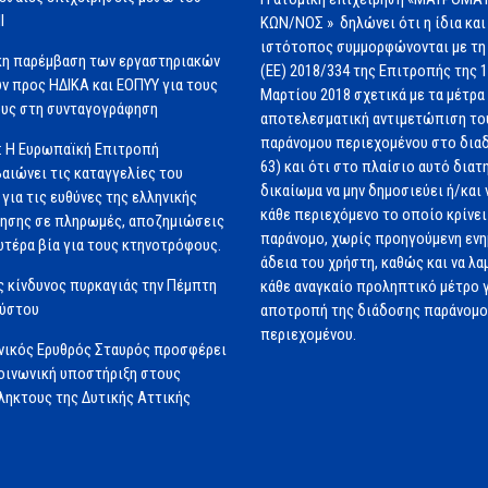
Ι
ΚΩΝ/ΝΟΣ » δηλώνει ότι η ίδια και
ιστότοπος συμμορφώνονται με τη
κη παρέμβαση των εργαστηριακών
(ΕΕ) 2018/334 της Επιτροπής της 
ν προς ΗΔΙΚΑ και ΕΟΠΥΥ για τους
Μαρτίου 2018 σχετικά με τα μέτρα 
υς στη συνταγογράφηση
αποτελεσματική αντιμετώπιση το
παράνομου περιεχομένου στο διαδ
: Η Ευρωπαϊκή Επιτροπή
63) και ότι στο πλαίσιο αυτό διατ
αιώνει τις καταγγελίες του
δικαίωμα να μην δημοσιεύει ή/και 
για τις ευθύνες της ελληνικής
κάθε περιεχόμενο το οποίο κρίνει 
ησης σε πληρωμές, αποζημιώσεις
παράνομο, χωρίς προηγούμενη εν
ωτέρα βία για τους κτηνοτρόφους.
άδεια του χρήστη, καθώς και να λα
 κίνδυνος πυρκαγιάς την Πέμπτη
κάθε αναγκαίο προληπτικό μέτρο γ
ούστου
αποτροπή της διάδοσης παράνομ
περιεχομένου.
νικός Ερυθρός Σταυρός προσφέρει
ινωνική υποστήριξη στους
ηκτους της Δυτικής Αττικής