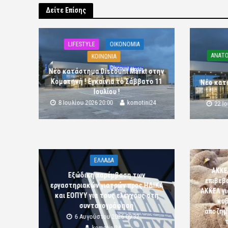
Δείτε Επίσης
LIFESTYLE
OIKONOMIA
ΑΝΑΤΟ
ΚΟΙΝΩΝΙΑ
Νέο κατάστημα Discount Markt στην
Κομοτηνή ! Εγκαίνια το Σάββατο 11
Νέο κατ
Ιουλίου !
8 Ιουλίου 2026 20:00
komotini24
22 Ι
ΕΛΛΑΔΑ
ΑΚΚΕ
Εξώδικη παρέμβαση των
επιβεβ
εργαστηριακών γιατρών προς ΗΔΙΚΑ
ΑΚΚΕΛ γι
και ΕΟΠΥΥ για τους ελέγχους στη
κυβ
συνταγογράφηση
αποζημι
6 Αυγούστου 2026 09:32
komotini24