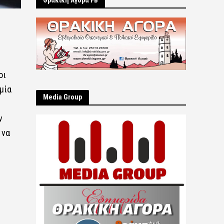
Θρακική Αγορά FB
οι
μία
Μedia Group
ν
 να