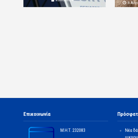
6 Αυγ
Επικοινωνία
Πρόσφατ
Μ.Η.Τ.
232083
Νέα δά
μικρομ