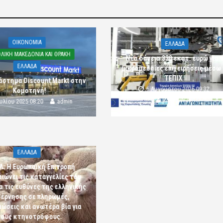
OIKONOMIA
ΕΛΛΑΔΑ
ΛΙΚΗ ΜΑΚΕΔΟΝΙΑ ΚΑΙ ΘΡΑΚΗ
Νέα δάνεια 330 εκατ. ευρώ για τ
ΕΛΛΑΔΑ
μικρομεσαίες επιχειρήσεις μέσω
ΤΕΠΙΧ ΙΙΙ
άστημα Discount Markt στην
6 Αυγούστου 2026 09:32
Κομοτηνή!
komotini24
ουλίου 2025 08:20
admin
ΕΛΛΑΔΑ
Λ: Η Ευρωπαϊκή Επιτροπή
αιώνει τις καταγγελίες του
α τις ευθύνες της ελληνικής
έρνησης σε πληρωμές,
ώσεις και ανωτέρα βία για
τους κτηνοτρόφους.