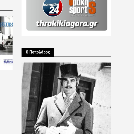
ις
 του
Ο Ποπολάρος