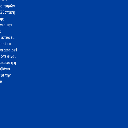
 ο παρών
 Σύσταση
1ης
για την
υ
ίκτυο (L
ηρεί το
να αφαιρεί
ότι είναι
ημέρωση ή
μβάνει
ια την
ου