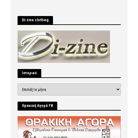
Di-zine clothing
Ιστορικό
Ιστορικό
Θρακική Αγορά FB