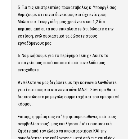
5. Για τις επιστρεπτέες προκαταβολές κ. Υπουργέ σας
θυμίζουμε ότι είναι δανεισμός και όχι ενίσχυση.
Μάλιστα κ. Γεωργιάδη, μας χρεώνετε και 1,2 δισ.
περίπου από αυτά που επικαλείστε ότι δώσατε στην
εστίαση, ενώ ουσιαστικά τα δώσατε στους
εργαζόμενους μας.
6. Να μιλήσουμε για το περίφημο Τεπιχ ? Δείτε τα
στοιχεία σας ποσό ποσοστό από τον κλάδο μας
ενισχύθηκε.
Αν θέλετε να μας διχάσετε με την κοινωνία λανθάνετε
γιατί εστίαση και κοινωνία πάνε ΜΑΖΙ . Σύντομα θα το
διαπιστώσετε με μεγάλη συμμετοχή και του εμπορικού
κόσμου .
Επίσης, η φράση σας να “ζητήσουμε ευθύνες από τους
ανεμβολίαστους”, μας εκπλήσσει διότι ουσιαστικά
ζητάτε από τον κλάδο να υποκαταστήσει ΚΑΙ την
αρμοδιότητα της κυβέρνησης, μετά από τις επιπλέον