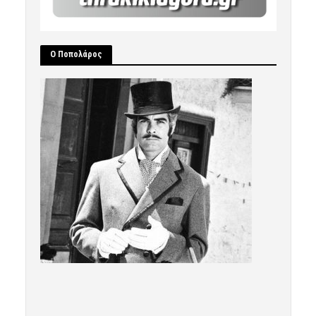
Ο Ποπολάρος