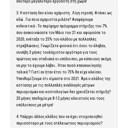
δεύτερο μεγαλύτερο εργοδότη στη χώρα!
3. Η εστίαση δεν είναι αχάριστη . Λίγη ντροπή. Φτάνει ως
εδώ . Για ποια αχαριστία μιλάτε? Αναφέρουμε
ενδεικτικά:- Το περίφημο πρόγραμμα στήριξης του 7%
που ανακοινώσατε τον Μάιο του 21 και αφορούσε το
2020, ενέταξε το 25% του κλάδου με πολλαπλές
στρεβλώσεις. Γνωρίζετε φυσικά ότι όσοι το έλαβαν,
συνέβη 3 μήνες τουλάχιστον αργότερα για τους
πρώτους και σταδιακά οι υπόλοιποι, με κάποιους ακόμη
να μην το έχουμε λάβει…Ήταν ποσό επανεκκίνησής
τελικά΄? Γιατί αν ήταν έτσι το 75% θα είχε κλείσει.
Υπενθυμίζουμε ότι είμαστε στο 2021. Άρα ο κλάδος της
εστίασης με τις πολλαπλές εναλλαγές μέτρων
περιορισμών και κοστολογίων δεν χρειάζεται στήριξη?
20 μήνες πανδημία με 8-12 μήνες κλειστούς και τους
υπόλοιπους με μέτρα!
4. Υπάρχει άλλος κλάδος που να έχει στοχοποιηθεί
περισσότερο με τους ατέλειωτους περιορισμούς?