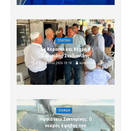
ΠΟΛΙΤΙΚΗ
Σε Κερασιά και Κέχρο ο
Ευριπίδης Στυλιανίδης
8 Αυγούστου 2026 10:18
komotini24
ΕΛΛΑΔΑ
Ηφαίστειο Σαντορίνης: Ο
νεκρός έφηβος του