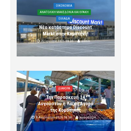
OIKONOMIA
ΑΝΑΤΟΛΙΚΗ ΜΑΚΕΔΟΝΙΑ ΚΑΙ ΘΡΑΚΗ
ΕΛΛΑΔΑ
Νέο κατάστημα Discount
Markt στην Κομοτηνή!
22 Ιουλίου 2025 08:20
admin
ΔΙΑΦΟΡΑ
Την Παρασκευή 14
Αυγούστου η Λαϊκή Αγορά
της Κομοτηνής
8 Αυγούστου 2026 10:19
komotini24