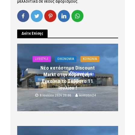
μελλοντικά σε νέους αφορισμούς.
Δείτε Επίσης
LIFESTYLE
OIKONOMIA
ΚΟΙΝΩΝΙΑ
Νέο κατάστημα Discount
Markt στην Κομοτηνή !
Εγκαίνια το Σάββατο 11
Ιουλίου !
8 Ιουλίου 2026 20:00
komotini24