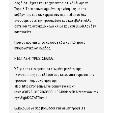
σας διότι έχετε και το χαρακτηριστικό ιδίωμα να
Τορπιλίζετε επανειλημμένα τη σχέση μας με την
κυβέρνηση, που σε καμμιά των περιπτώσεων δεν
αγνοούμε ούτε την προσπάθεια που καταβάλει αλλά
ούτε και τα αναγκαίο καλό κλίμα που εσείς μάλλον δεν
κατανοείτε.
Πράγμα που εμείς το κάνουμε εδώ και 1,5 χρόνο
υπομονετικά ως κλάδος.
Η ΕΣΤΙΑΣΗ ΓΥΡΙΖΕΙ ΣΕΛΙΔΑ.
Υ.Γ για την πιο εμπεριστατωμένη μελέτη της
ικανοποίησης του κλάδου σας επισυνάπτουμε και την
πρόσφατη δημοσκόπηση της
alco.
https://onedrive.live.com/view.aspx?
resid=C8E25136D786D9C9!1139&ithint=file%2cpptx&authk
ey=!AIgfd2GZoT0bepU
Ελπιζουμε να σας βοηθήσει για να μην προβείτε