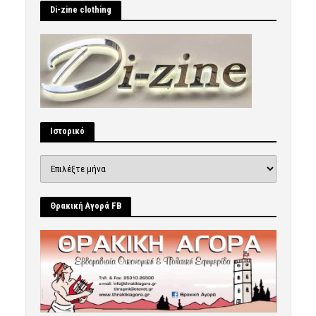
Di-zine clothing
Ιστορικό
Ιστορικό
Θρακική Αγορά FB