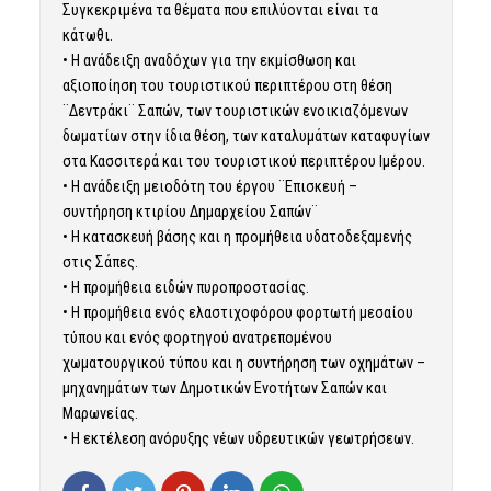
Συγκεκριμένα τα θέματα που επιλύονται είναι τα
κάτωθι.
• Η ανάδειξη αναδόχων για την εκμίσθωση και
αξιοποίηση του τουριστικού περιπτέρου στη θέση
¨Δεντράκι¨ Σαπών, των τουριστικών ενοικιαζόμενων
δωματίων στην ίδια θέση, των καταλυμάτων καταφυγίων
στα Κασσιτερά και του τουριστικού περιπτέρου Ιμέρου.
• Η ανάδειξη μειοδότη του έργου ¨Επισκευή –
συντήρηση κτιρίου Δημαρχείου Σαπών¨
• Η κατασκευή βάσης και η προμήθεια υδατοδεξαμενής
στις Σάπες.
• Η προμήθεια ειδών πυροπροστασίας.
• Η προμήθεια ενός ελαστιχοφόρου φορτωτή μεσαίου
τύπου και ενός φορτηγού ανατρεπομένου
χωματουργικού τύπου και η συντήρηση των οχημάτων –
μηχανημάτων των Δημοτικών Ενοτήτων Σαπών και
Μαρωνείας.
• Η εκτέλεση ανόρυξης νέων υδρευτικών γεωτρήσεων.