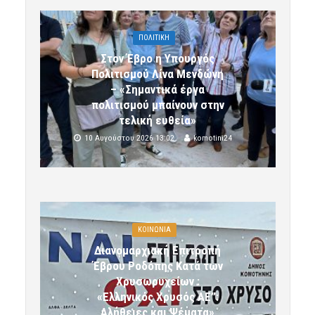
ΠΟΛΙΤΙΚΗ
Στον Έβρο η Υπουργός
Πολιτισμού Λίνα Μενδώνη
– «Σημαντικά έργα
πολιτισμού μπαίνουν στην
τελική ευθεία»
10 Αυγούστου 2026 13:02
komotini24
ΚΟΙΝΩΝΙΑ
Διανομαρχιακή Επιτροπή
Έβρου Ροδόπης Κατά των
Χρυσωρυχείων :
«Ελληνικός Χρυσός ΑΕ”:
Αλήθειες και Ψέματα»