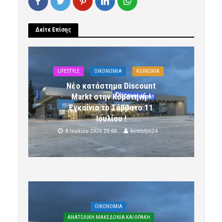
Δείτε Επίσης
LIFESTYLE
OIKONOMIA
ΚΟΙΝΩΝΙΑ
Νέο κατάστημα Discount
Markt στην Κομοτηνή !
Εγκαίνια το Σάββατο 11
Ιουλίου !
8 Ιουλίου 2026 20:00
komotini24
OIKONOMIA
ΑΝΑΤΟΛΙΚΗ ΜΑΚΕΔΟΝΙΑ ΚΑΙ ΘΡΑΚΗ