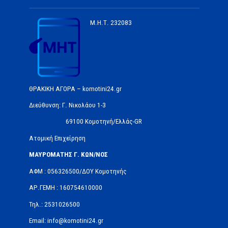
Μ.Η.Τ.
232083
ΘΡΑΚΙΚΗ ΑΓΟΡΑ – komotini24.gr
Διεύθυνση: Γ. Νικολάου 1-3
69100 Κομοτηνή/Ελλάς-GR
Ατομική Επιχείρηση
ΜΑΥΡΟΜΑΤΗΣ Γ. ΚΩΝ/ΝΟΣ
ΑΦΜ : 056326500/ΔOΥ Κομοτηνής
ΑΡ.ΓΕΜΗ : 160754610000
Τηλ.: 2531026500
Email: info@komotini24.gr