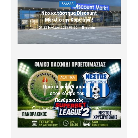
ΕΛΛΑΔΑ
Νέο κατάστημα Discount
Markt στην Κομοτηνή!
22 Ιουλίου 2025 08:20
admin
ΑΘΛΗΤΙΚΑ
Πρώτο φιλικό μπροστά
στον κόσμο του ο
Πανθρακικός
10 Αυγούστου 2026 13:04
komotini24