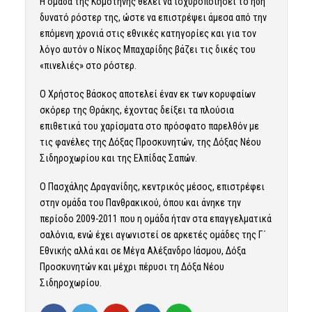
Η ομάδα της Κομοτηνής θέλει να ισχυροποιήσει το ήδη
δυνατό ρόστερ της, ώστε να επιστρέψει άμεσα από την
επόμενη χρονιά στις εθνικές κατηγορίες και για τον
λόγο αυτόν ο Νίκος Μπαχαρίδης βάζει τις δικές του
«πινελιές» στο ρόστερ.
Ο Χρήστος Βάσκος αποτελεί έναν εκ των κορυφαίων
σκόρερ της Θράκης, έχοντας δείξει τα πλούσια
επιθετικά του χαρίσματα στο πρόσφατο παρελθόν με
τις φανέλες της Δόξας Προσκυνητών, της Δόξας Νέου
Σιδηροχωρίου και της Ελπίδας Σαπών.
Ο Πασχάλης Δραγανίδης, κεντρικός μέσος, επιστρέφει
στην ομάδα του Πανθρακικού, όπου και άνηκε την
περίοδο 2009-2011 που η ομάδα ήταν στα επαγγελματικά
σαλόνια, ενώ έχει αγωνιστεί σε αρκετές ομάδες της Γ΄
Εθνικής αλλά και σε Μέγα Αλέξανδρο Ιάσμου, Δόξα
Προσκυνητών και μέχρι πέρυσι τη Δόξα Νέου
Σιδηροχωρίου.