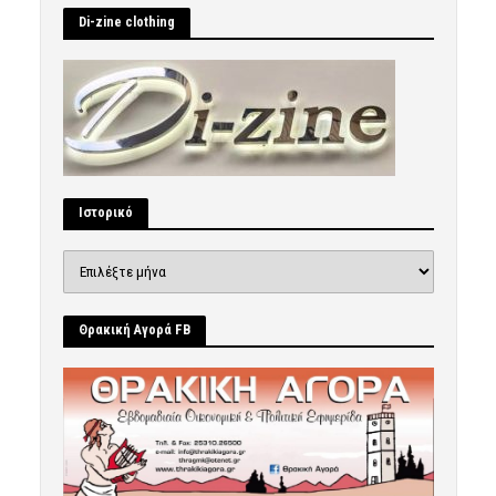
Di-zine clothing
Ιστορικό
Ιστορικό
Θρακική Αγορά FB