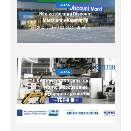
ΕΛΛΑΔΑ
Νέο κατάστημα Discount
Markt στην Κομοτηνή!
22 Ιουλίου 2025 08:20
admin
ΕΛΛΑΔΑ
Νέα δάνεια 330 εκατ. ευρώ
για τις μικρομεσαίες
επιχειρήσεις μέσω του
ΤΕΠΙΧ ΙΙΙ
6 Αυγούστου 2026 09:32
komotini24