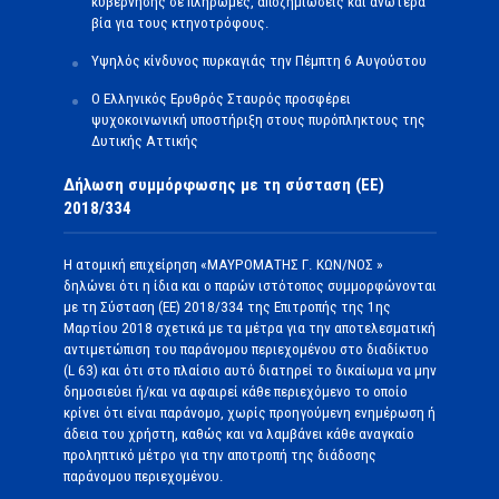
κυβέρνησης σε πληρωμές, αποζημιώσεις και ανωτέρα
βία για τους κτηνοτρόφους.
Υψηλός κίνδυνος πυρκαγιάς την Πέμπτη 6 Αυγούστου
Ο Ελληνικός Ερυθρός Σταυρός προσφέρει
ψυχοκοινωνική υποστήριξη στους πυρόπληκτους της
Δυτικής Αττικής
Δήλωση συμμόρφωσης με τη σύσταση (ΕΕ)
2018/334
Η ατομική επιχείρηση «ΜΑΥΡΟΜΑΤΗΣ Γ. ΚΩΝ/ΝΟΣ »
δηλώνει ότι η ίδια και ο παρών ιστότοπος συμμορφώνονται
με τη Σύσταση (ΕΕ) 2018/334 της Επιτροπής της 1ης
Μαρτίου 2018 σχετικά με τα μέτρα για την αποτελεσματική
αντιμετώπιση του παράνομου περιεχομένου στο διαδίκτυο
(L 63) και ότι στο πλαίσιο αυτό διατηρεί το δικαίωμα να μην
δημοσιεύει ή/και να αφαιρεί κάθε περιεχόμενο το οποίο
κρίνει ότι είναι παράνομο, χωρίς προηγούμενη ενημέρωση ή
άδεια του χρήστη, καθώς και να λαμβάνει κάθε αναγκαίο
προληπτικό μέτρο για την αποτροπή της διάδοσης
παράνομου περιεχομένου.