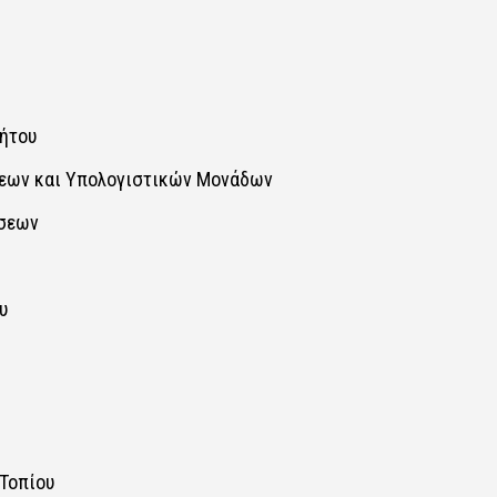
του​​
ων και Υπολογιστικών Μονάδων​​
εων​​
​
οπίου​​