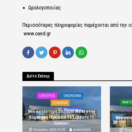
Ωρολογοποιίας​​
Περισσότερες πληροφορίες παρέχονται από την ιστ
www.oaed.gr
Δείτε Επίσης
LIFESTYLE
OIKONOMIA
ΑΝΑΤΟ
ΚΟΙΝΩΝΙΑ
Νέο κατάστημα Discount Markt στην
Κομοτηνή ! Εγκαίνια το Σάββατο 11
Νέο κατ
Ιουλίου !
8 Ιουλίου 2026 20:00
komotini24
22 Ι