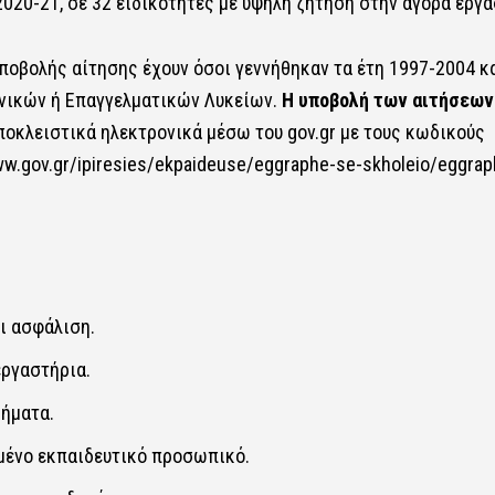
020-21, σε 32 ειδικότητες με υψηλή ζήτηση στην αγορά εργασί
ποβολής αίτησης έχουν​​ όσοι γεννήθηκαν τα έτη 1997-2004​​
κ
Γενικών ή Επαγγελματικών Λυκείων.
Η υποβολή των αιτήσεων​​
αι​​ αποκλειστικά ηλεκτρονικά μέσω του gov.gr​​ με τους κωδικούς
w.gov.gr/ipiresies/ekpaideuse/eggraphe-se-skholeio/eggrap
ασφάλιση.​​
γαστήρια.​​
ματα.​​
ένο εκπαιδευτικό προσωπικό.​​