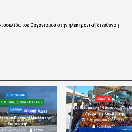
οσελίδα του Οργανισμού στην ηλεκτρονική διεύθυνση​​
OIKONOMIA
ΔΙΑΦΟΡΑ
ΛΙΚΗ ΜΑΚΕΔΟΝΙΑ ΚΑΙ ΘΡΑΚΗ
Την Παρασκευή 14 Αυγούστου η Λ
ΕΛΛΑΔΑ
Αγορά της Κομοτηνής
άστημα Discount Markt στην
8 Αυγούστου 2026 10:19
Κομοτηνή!
komotini24
ουλίου 2025 08:20
admin