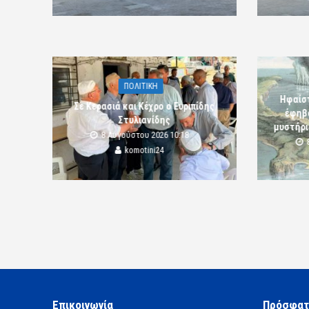
ΠΟΛΙΤΙΚΗ
Ηφαίστ
Σε Κερασιά και Κέχρο ο Ευριπίδης
έφηβο
Στυλιανίδης
μυστήρι
8 Αυγούστου 2026 10:18
komotini24
Επικοινωνία
Πρόσφατ