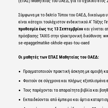
(ΕΠΑΣ) Μαθητείας του ΟΑΕΔ, για το σχολικό έτος 2
Σύμφωνα με το δελτίο Τύπου του​​ ΟΑΕΔ, δικαίωμα υ
είναι κάτοχοι τουλάχιστον ενδεικτικού Α’ Τάξης 
προθεσμία έως τις 13 Σεπτεμβρίου
​​ και​​ γίνετ
πρόσβασης TAXIS στην ηλεκτρονική διεύθυνση: ​​
ww
se-epaggelmatike-skhole-epas-tou-oaed
Οι μαθητές των ΕΠΑΣ Μαθητείας του ΟΑΕΔ:
Πραγματοποιούν πρακτική άσκηση με αμοιβή και 
Φοιτούν σε σύγχρονα και πλήρως εξοπλισμένα ερ
Τους παρέχονται τα απαραίτητα βιβλία και βοηθή
Εκπαιδεύονται από έμπειρο και άρτια καταρτισμ