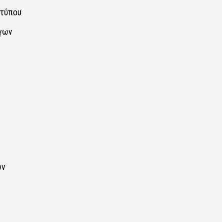
ύπου​​
ων​​
​​