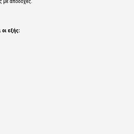
 με αποδοχές.​​
οι εξής:​​