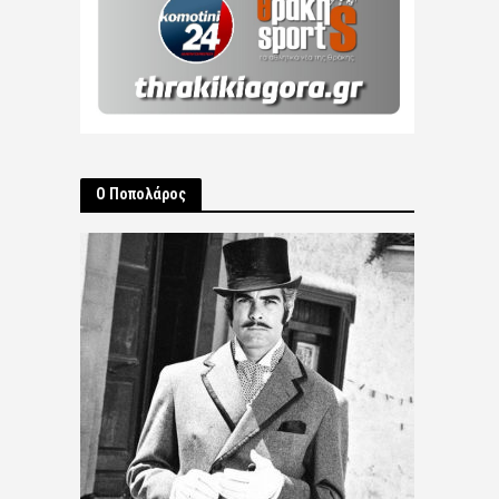
Ο Ποπολάρος