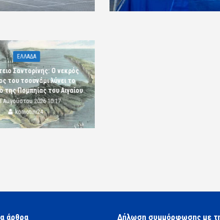
ΕΛΛΑΔΑ
ειο Σαντορίνης: Ο νεκρός
ς του τσουνάμι λύνει το
ο της Πομπηίας του Αιγαίου
8 Αυγούστου 2026 10:17
komotini24
α άρθρα
Δήλωση συμμόρφωσης με τ