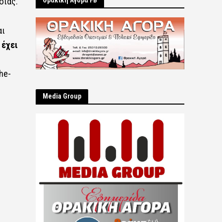
ας.​​
Θρακική Αγορά FB
αι
 έχει
he-
Μedia Group