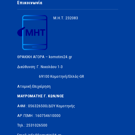
Επικοινωνία
Μ.Η.Τ.
232083
ΘΡΑΚΙΚΗ ΑΓΟΡΑ – komotini24.gr
Διεύθυνση: Γ. Νικολάου 1-3
69100 Κομοτηνή/Ελλάς-GR
Ατομική Επιχείρηση
ΜΑΥΡΟΜΑΤΗΣ Γ. ΚΩΝ/ΝΟΣ
ΑΦΜ : 056326500/ΔOΥ Κομοτηνής
ΑΡ.ΓΕΜΗ : 160754610000
Τηλ.: 2531026500