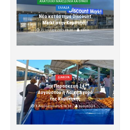
ΑΝΑΤΟΛΙΚΗ ΜΑΚΕΔΟΝΙΑ ΚΑΙ ΘΡΑΚΗ
ΕΛΛΑΔΑ
Νέο κατάστημα Discount
Markt στην Κομοτηνή!
22 Ιουλίου 2025 08:20
admin
ΔΙΑΦΟΡΑ
Την Παρασκευή 14
Αυγούστου η Λαϊκή Αγορά
της Κομοτηνής
8 Αυγούστου 2026 10:19
komotini24