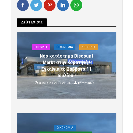
Δείτε Επίσης
LIFESTYLE
OIKONOMIA
ΚΟΙΝΩΝΙΑ
Νέο κατάστημα Discount
Markt στην Κομοτηνή !
Εγκαίνια το Σάββατο 11
Ιουλίου !
8 Ιουλίου 2026 20:00
komotini24
OIKONOMIA