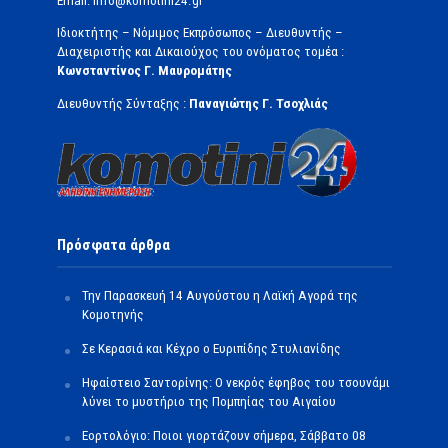
Email: info@komotini24.gr
Ιδιοκτήτης – Νόμιμος Εκπρόσωπος – Διευθυντής –
Διαχειριστής και Δικαιούχος του ονόματος τομέα :
Κωνσταντίνος Γ. Μαυρομάτης
Διευθυντής Σύνταξης :
Παναγιώτης Γ. Τσοχλιάς
Πρόσφατα άρθρα
Την Παρασκευή 14 Αυγούστου η Λαϊκή Αγορά της
Κομοτηνής
Σε Κερασιά και Κέχρο ο Ευριπίδης Στυλιανίδης
Ηφαίστειο Σαντορίνης: Ο νεκρός έφηβος του τσουνάμι
λύνει το μυστήριο της Πομπηίας του Αιγαίου
Εορτολόγιο: Ποιοι γιορτάζουν σήμερα, Σάββατο 08