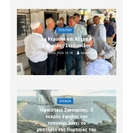
ΠΟΛΙΤΙΚΗ
Σε Κερασιά και Κέχρο ο
Ευριπίδης Στυλιανίδης
8 Αυγούστου 2026 10:18
komotini24
ΕΛΛΑΔΑ
Ηφαίστειο Σαντορίνης: Ο
νεκρός έφηβος του
τσουνάμι λύνει το
μυστήριο της Πομπηίας του