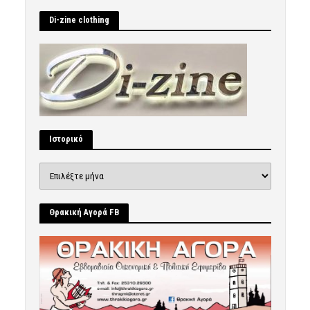
Di-zine clothing
Ιστορικό
Ιστορικό
Θρακική Αγορά FB