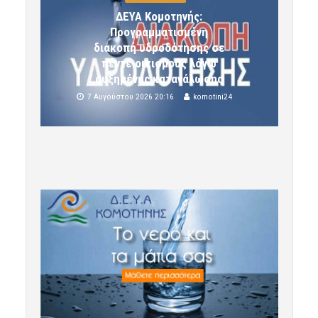
ΔΕΥΑ Κομοτηνής:
Προγραμματισμένη
διακοπή υδροδότησης σε
πέντε οικισμούς λόγω
αυξημένης κατανάλωσης
7 Αυγούστου 2026 20:16
komotini24