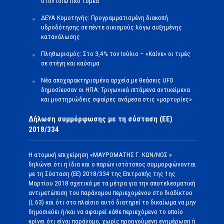
στον ιδιωτικό τομέα
ΔΕΥΑ Κομοτηνής: Προγραμματισμένη διακοπή
υδροδότησης σε πέντε οικισμούς λόγω αυξημένης
κατανάλωσης
Πληθωρισμός: Στο 3,4% τον Ιούλιο – «Καίνε» οι τιμές
σε στέγη και καύσιμα
Νέα αποχαρακτηρισμένα αρχεία με θεάσεις UFO
δημοσίευσαν οι ΗΠΑ: Τριγωνικά ιπτάμενα αντικείμενα
και μυστηριώδεις σφαίρες ανάμεσα στις «μαρτυρίες»
Δήλωση συμμόρφωσης με τη σύσταση (ΕΕ)
2018/334
Η ατομική επιχείρηση «ΜΑΥΡΟΜΑΤΗΣ Γ. ΚΩΝ/ΝΟΣ »
δηλώνει ότι η ίδια και ο παρών ιστότοπος συμμορφώνονται
με τη Σύσταση (ΕΕ) 2018/334 της Επιτροπής της 1ης
Μαρτίου 2018 σχετικά με τα μέτρα για την αποτελεσματική
αντιμετώπιση του παράνομου περιεχομένου στο διαδίκτυο
(L 63) και ότι στο πλαίσιο αυτό διατηρεί το δικαίωμα να μην
δημοσιεύει ή/και να αφαιρεί κάθε περιεχόμενο το οποίο
κρίνει ότι είναι παράνομο, χωρίς προηγούμενη ενημέρωση ή