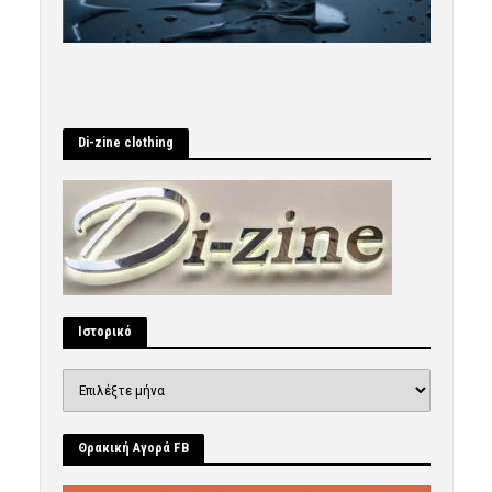
Di-zine clothing
Ιστορικό
Ιστορικό
Θρακική Αγορά FB