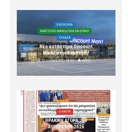
OIKONOMIA
ΑΝΑΤΟΛΙΚΗ ΜΑΚΕΔΟΝΙΑ ΚΑΙ ΘΡΑΚΗ
ΕΛΛΑΔΑ
Νέο κατάστημα Discount
Markt στην Κομοτηνή!
22 Ιουλίου 2025 08:20
admin
ΔΙΑΦΟΡΑ
ΘΡΑΚΙΚΗ ΑΓΟΡΑ : 06
ΑΥΓΟΥΣΤΟΥ 2026