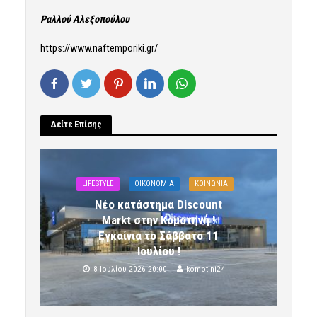
Ραλλού Αλεξοπούλου
https://www.naftemporiki.gr/
Δείτε Επίσης
LIFESTYLE
OIKONOMIA
ΚΟΙΝΩΝΙΑ
Νέο κατάστημα Discount
Markt στην Κομοτηνή !
Εγκαίνια το Σάββατο 11
Ιουλίου !
8 Ιουλίου 2026 20:00
komotini24