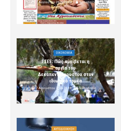
7 Αυγούστου 2026 20:24
komotini24
OIKONOMIA
ΓΣΕΕ: Πώς αμείβεται η
αργία του
Δεκαπενταύγουστου στον
ιδιωτικό τομέα
7 Αυγούστου 2026 20:18
komotini24
ΑΥΤΟΔΙΟΙΚΗΣΗ