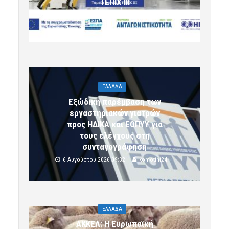
ΤΕΠΙΧ ΙΙΙ
6 Αυγούστου 2026 09:32
komotini24
ΕΛΛΑΔΑ
Εξώδικη παρέμβαση των
εργαστηριακών γιατρών
προς ΗΔΙΚΑ και ΕΟΠΥΥ για
τους ελέγχους στη
συνταγογράφηση
6 Αυγούστου 2026 09:32
komotini24
ΕΛΛΑΔΑ
ΑΚΚΕΛ: Η Ευρωπαϊκή