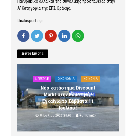
Πανθρακικό αλλά και της συνολικής προσπάθειας στην
Α’ Κατηγορία της ΕΠΣ Θράκης.
thrakisports.gr
Δείτε Επίσης
LIFESTYLE
OIKONOMIA
ΚΟΙΝΩΝΙΑ
Νέο κατάστημα Discount
Markt στην Κομοτηνή !
Εγκαίνια το Σάββατο 11
Ιουλίου !
8 Ιουλίου 2026 20:00
komotini24