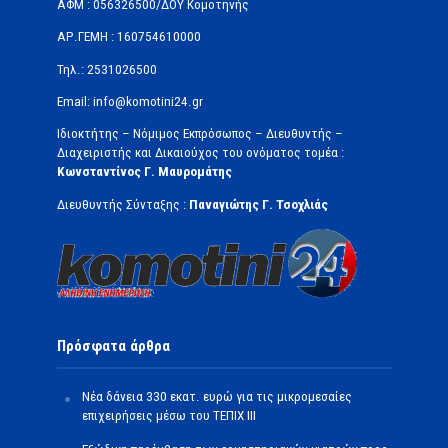
ΑΦΜ : 056326500/ΔOΥ Κομοτηνής
ΑΡ.ΓΕΜΗ : 160754610000
Τηλ.: 2531026500
Email: info@komotini24.gr
Ιδιοκτήτης – Νόμιμος Εκπρόσωπος – Διευθυντής –
Διαχειριστής και Δικαιούχος του ονόματος τομέα :
Κωνσταντίνος Γ. Μαυρομάτης
Διευθυντής Σύνταξης :
Παναγιώτης Γ. Τσοχλιάς
Πρόσφατα άρθρα
Νέα δάνεια 330 εκατ. ευρώ για τις μικρομεσαίες
επιχειρήσεις μέσω του ΤΕΠΙΧ ΙΙΙ