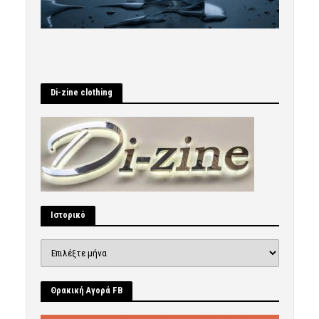
Di-zine clothing
Ιστορικό
Ιστορικό
Θρακική Αγορά FB