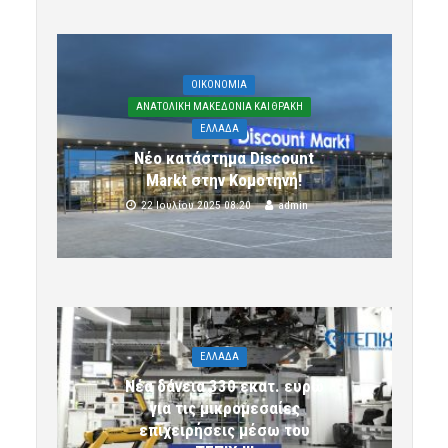
OIKONOMIA
ΑΝΑΤΟΛΙΚΗ ΜΑΚΕΔΟΝΙΑ ΚΑΙ ΘΡΑΚΗ
ΕΛΛΑΔΑ
Νέο κατάστημα Discount
Markt στην Κομοτηνή!
22 Ιουλίου 2025 08:20
admin
ΕΛΛΑΔΑ
Νέα δάνεια 330 εκατ. ευρώ
για τις μικρομεσαίες
επιχειρήσεις μέσω του