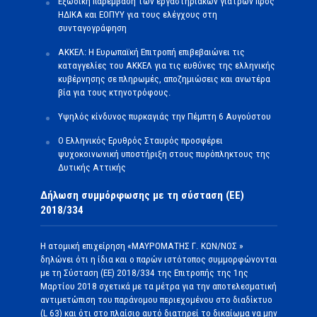
Εξώδικη παρέμβαση των εργαστηριακών γιατρών προς
ΗΔΙΚΑ και ΕΟΠΥΥ για τους ελέγχους στη
συνταγογράφηση
ΑΚΚΕΛ: Η Ευρωπαϊκή Επιτροπή επιβεβαιώνει τις
καταγγελίες του ΑΚΚΕΛ για τις ευθύνες της ελληνικής
κυβέρνησης σε πληρωμές, αποζημιώσεις και ανωτέρα
βία για τους κτηνοτρόφους.
Υψηλός κίνδυνος πυρκαγιάς την Πέμπτη 6 Αυγούστου
Ο Ελληνικός Ερυθρός Σταυρός προσφέρει
ψυχοκοινωνική υποστήριξη στους πυρόπληκτους της
Δυτικής Αττικής
Δήλωση συμμόρφωσης με τη σύσταση (ΕΕ)
2018/334
Η ατομική επιχείρηση «ΜΑΥΡΟΜΑΤΗΣ Γ. ΚΩΝ/ΝΟΣ »
δηλώνει ότι η ίδια και ο παρών ιστότοπος συμμορφώνονται
με τη Σύσταση (ΕΕ) 2018/334 της Επιτροπής της 1ης
Μαρτίου 2018 σχετικά με τα μέτρα για την αποτελεσματική
αντιμετώπιση του παράνομου περιεχομένου στο διαδίκτυο
(L 63) και ότι στο πλαίσιο αυτό διατηρεί το δικαίωμα να μην