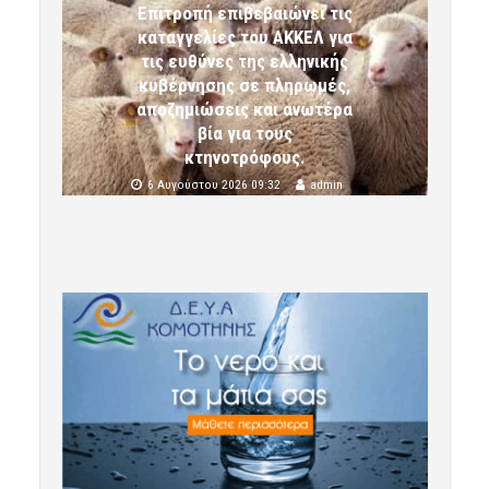
Επιτροπή επιβεβαιώνει τις
καταγγελίες του ΑΚΚΕΛ για
τις ευθύνες της ελληνικής
κυβέρνησης σε πληρωμές,
αποζημιώσεις και ανωτέρα
βία για τους
κτηνοτρόφους.
6 Αυγούστου 2026 09:32
admin