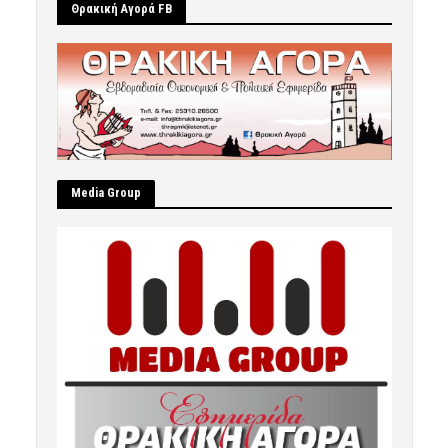
Θρακική Αγορά FB
Μedia Group