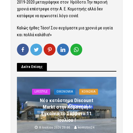
2019-2020 μεταγράφηκε στον Ηρόδοτο.Την περσινή
χρονιά επέστρεψε στην Α. Ε. Κομοτηνής αλλά δεν
κατάφερε να αγωνιστεί λόγο covid.
Καλώς ήρθες Τάσο! Σου ευχόμαστε μια χρονιά με υγεία
και πολλά καλάθια!»
Δείτε Επίσης
LIFESTYLE
OIKONOMIA
ΚΟΙΝΩΝΙΑ
Νέο κατάστημα Discount
Markt στην Κομοτηνή !
Εγκαίνια το Σάββατο 11
Ιουλίου !
8 Ιουλίου 2026 20:00
komotini24