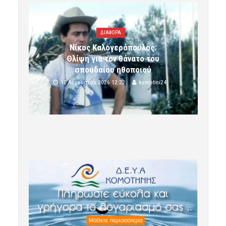
ΔΙΑΦΟΡΑ
Νίκος Καλογερόπουλος:
Θλίψη για τον θάνατο του
σπουδαίου ηθοποιού
10 Αυγούστου 2026 12:22
komotini24