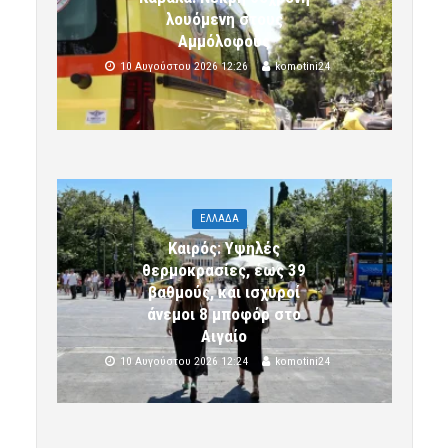
λουόμενη στους
Αμμόλοφους
10 Αυγούστου 2026 12:26
komotini24
ΕΛΛΑΔΑ
Καιρός: Υψηλές
θερμοκρασίες, έως 39
βαθμούς, και ισχυροί
άνεμοι 8 μποφόρ στο
Αιγαίο
10 Αυγούστου 2026 12:24
komotini24