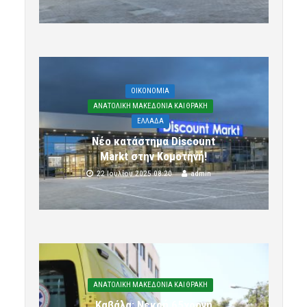
OIKONOMIA
ΑΝΑΤΟΛΙΚΗ ΜΑΚΕΔΟΝΙΑ ΚΑΙ ΘΡΑΚΗ
ΕΛΛΑΔΑ
Νέο κατάστημα Discount
Markt στην Κομοτηνή!
22 Ιουλίου 2025 08:20
admin
ΑΝΑΤΟΛΙΚΗ ΜΑΚΕΔΟΝΙΑ ΚΑΙ ΘΡΑΚΗ
Καβάλα: Νεκρή 65χρονη