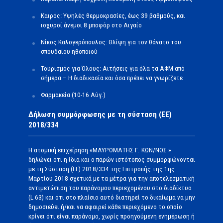
Καιρός: Υψηλές θερμοκρασίες, έως 39 βαθμούς, και
ισχυροί άνεμοι 8 μποφόρ στο Αιγαίο
Νίκος Καλογερόπουλος: Θλίψη για τον θάνατο του
σπουδαίου ηθοποιού
Τουρισμός για Όλους: Αιτήσεις για όλα τα ΑΦΜ από
σήμερα – Η διαδικασία και όσα πρέπει να γνωρίζετε
Φαρμακεία (10-16 Αύγ.)
Δήλωση συμμόρφωσης με τη σύσταση (ΕΕ)
2018/334
Η ατομική επιχείρηση «ΜΑΥΡΟΜΑΤΗΣ Γ. ΚΩΝ/ΝΟΣ »
δηλώνει ότι η ίδια και ο παρών ιστότοπος συμμορφώνονται
με τη Σύσταση (ΕΕ) 2018/334 της Επιτροπής της 1ης
Μαρτίου 2018 σχετικά με τα μέτρα για την αποτελεσματική
αντιμετώπιση του παράνομου περιεχομένου στο διαδίκτυο
(L 63) και ότι στο πλαίσιο αυτό διατηρεί το δικαίωμα να μην
δημοσιεύει ή/και να αφαιρεί κάθε περιεχόμενο το οποίο
κρίνει ότι είναι παράνομο, χωρίς προηγούμενη ενημέρωση ή