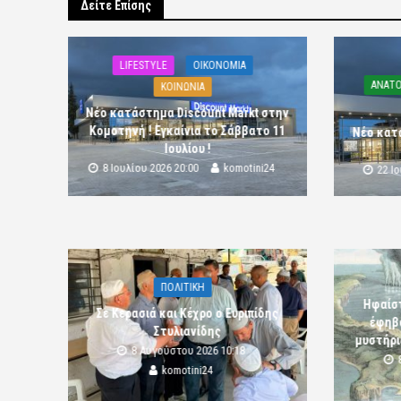
Δείτε Επίσης
LIFESTYLE
OIKONOMIA
ΑΝΑΤΟ
ΚΟΙΝΩΝΙΑ
Νέο κατάστημα Discount Markt στην
Κομοτηνή ! Εγκαίνια το Σάββατο 11
Νέο κατ
Ιουλίου !
8 Ιουλίου 2026 20:00
komotini24
22 Ι
ΠΟΛΙΤΙΚΗ
Ηφαίστ
Σε Κερασιά και Κέχρο ο Ευριπίδης
έφηβο
Στυλιανίδης
μυστήρι
8 Αυγούστου 2026 10:18
komotini24