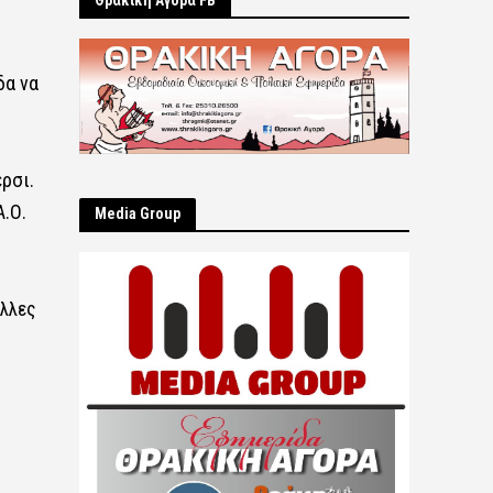
Θρακική Αγορά FB
δα να
ρσι.
Α.Ο.
Μedia Group
άλλες