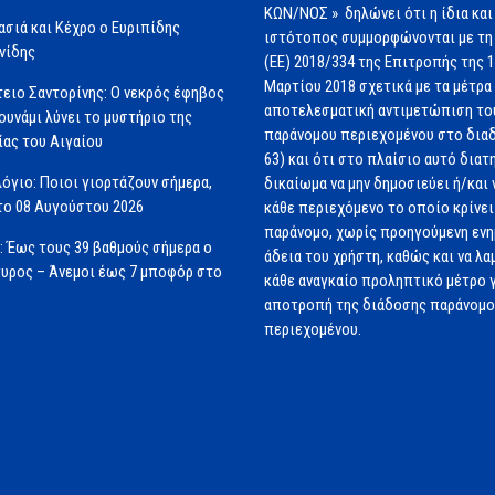
ΚΩΝ/ΝΟΣ » δηλώνει ότι η ίδια και
ασιά και Κέχρο ο Ευριπίδης
ιστότοπος συμμορφώνονται με τη
νίδης
(ΕΕ) 2018/334 της Επιτροπής της 
Μαρτίου 2018 σχετικά με τα μέτρα 
ειο Σαντορίνης: Ο νεκρός έφηβος
αποτελεσματική αντιμετώπιση το
ουνάμι λύνει το μυστήριο της
παράνομου περιεχομένου στο διαδ
ας του Αιγαίου
63) και ότι στο πλαίσιο αυτό διατ
όγιο: Ποιοι γιορτάζουν σήμερα,
δικαίωμα να μην δημοσιεύει ή/και 
ο 08 Αυγούστου 2026
κάθε περιεχόμενο το οποίο κρίνει 
παράνομο, χωρίς προηγούμενη εν
: Έως τους 39 βαθμούς σήμερα ο
άδεια του χρήστη, καθώς και να λα
υρος – Άνεμοι έως 7 μποφόρ στο
κάθε αναγκαίο προληπτικό μέτρο γ
αποτροπή της διάδοσης παράνομ
περιεχομένου.