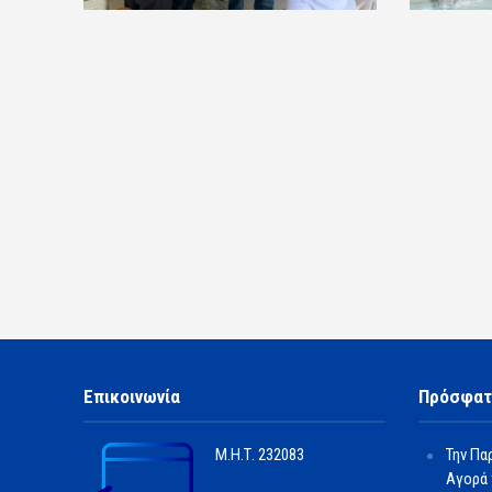
Επικοινωνία
Πρόσφατ
Μ.Η.Τ.
232083
Την Πα
Αγορά 