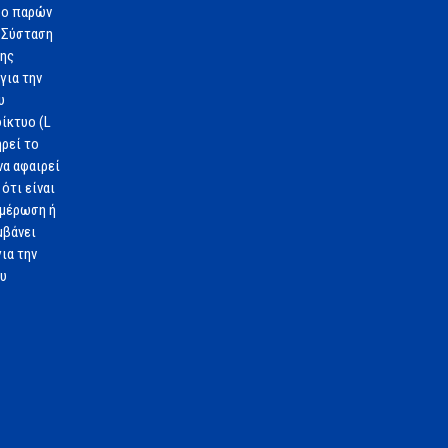
 ο παρών
 Σύσταση
1ης
για την
υ
ίκτυο (L
ηρεί το
να αφαιρεί
ότι είναι
ημέρωση ή
μβάνει
ια την
ου