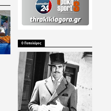
αϊκή
Ο Ποπολάρος