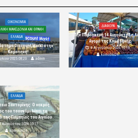
OIKONOMIA
ΔΙΑΦΟΡΑ
ΛΙΚΗ ΜΑΚΕΔΟΝΙΑ ΚΑΙ ΘΡΑΚΗ
Την Παρασκευή 14 Αυγούστου η Λ
ΕΛΛΑΔΑ
Αγορά της Κομοτηνής
άστημα Discount Markt στην
8 Αυγούστου 2026 10:19
Κομοτηνή!
komotini24
ουλίου 2025 08:20
admin
ΕΛΛΑΔΑ
ειο Σαντορίνης: Ο νεκρός
ς του τσουνάμι λύνει το
ο της Πομπηίας του Αιγαίου
8 Αυγούστου 2026 10:17
komotini24