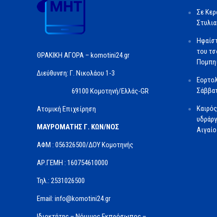
Σε Κερ
Στυλια
Ηφαίστ
του τσ
ΘΡΑΚΙΚΗ ΑΓΟΡΑ – komotini24.gr
Πομπηί
Διεύθυνση: Γ. Νικολάου 1-3
Εορτολ
Σάββατ
69100 Κομοτηνή/Ελλάς-GR
Καιρός
Ατομική Επιχείρηση
υδράργ
ΜΑΥΡΟΜΑΤΗΣ Γ. ΚΩΝ/ΝΟΣ
Αιγαίο
ΑΦΜ : 056326500/ΔOΥ Κομοτηνής
ΑΡ.ΓΕΜΗ : 160754610000
Τηλ.: 2531026500
Email: info@komotini24.gr
Ιδιοκτήτης – Νόμιμος Εκπρόσωπος –