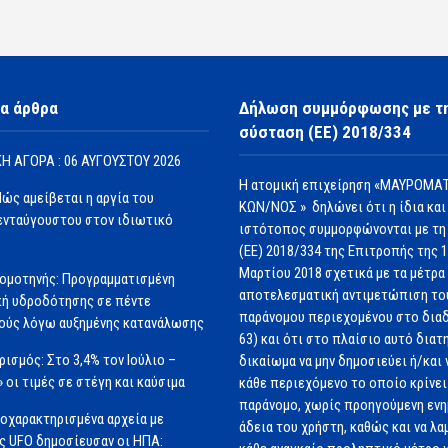
α άρθρα
Δήλωση συμμόρφωσης με τ
σύσταση (ΕΕ) 2018/334
Η ΑΓΟΡΑ : 06 ΑΥΓΟΥΣΤΟΥ 2026
Η ατομική επιχείρηση «ΜΑΥΡΟΜΑΤ
Πώς αμείβεται η αργία του
ΚΩΝ/ΝΟΣ » δηλώνει ότι η ίδια και
νταύγουστου στον ιδιωτικό
ιστότοπος συμμορφώνονται με τη
(ΕΕ) 2018/334 της Επιτροπής της 
Μαρτίου 2018 σχετικά με τα μέτρα 
ομοτηνής: Προγραμματισμένη
αποτελεσματική αντιμετώπιση το
ή υδροδότησης σε πέντε
παράνομου περιεχομένου στο διαδ
ούς λόγω αυξημένης κατανάλωσης
63) και ότι στο πλαίσιο αυτό διατ
ισμός: Στο 3,4% τον Ιούλιο –
δικαίωμα να μην δημοσιεύει ή/και 
» οι τιμές σε στέγη και καύσιμα
κάθε περιεχόμενο το οποίο κρίνει 
παράνομο, χωρίς προηγούμενη εν
οχαρακτηρισμένα αρχεία με
άδεια του χρήστη, καθώς και να λα
ς UFO δημοσίευσαν οι ΗΠΑ: