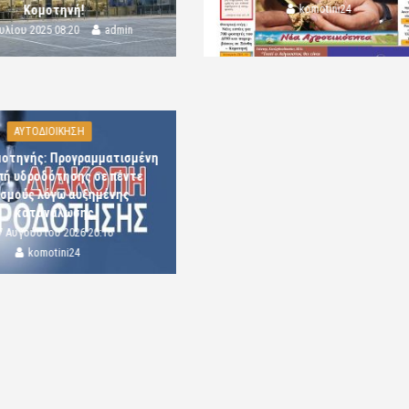
komotini24
Κομοτηνή!
ουλίου 2025 08:20
admin
ΑΥΤΟΔΙΟΙΚΗΣΗ
μοτηνής: Προγραμματισμένη
πή υδροδότησης σε πέντε
ισμούς λόγω αυξημένης
κατανάλωσης
7 Αυγούστου 2026 20:16
komotini24