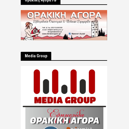
Θρακική Αγορά FB
Μedia Group