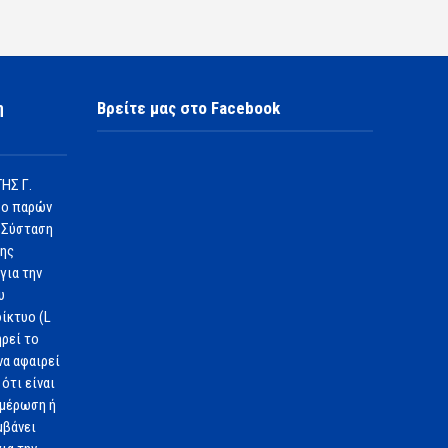
η
Βρείτε μας στο Facebook
ΗΣ Γ.
 ο παρών
 Σύσταση
1ης
για την
υ
ίκτυο (L
ηρεί το
να αφαιρεί
ότι είναι
ημέρωση ή
μβάνει