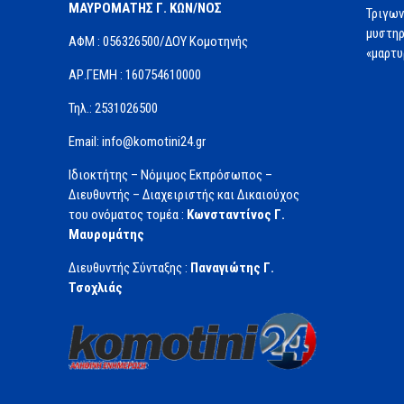
ΜΑΥΡΟΜΑΤΗΣ Γ. ΚΩΝ/ΝΟΣ
Τριγων
μυστηρ
ΑΦΜ : 056326500/ΔOΥ Κομοτηνής
«μαρτυ
ΑΡ.ΓΕΜΗ : 160754610000
Τηλ.: 2531026500
Email: info@komotini24.gr
Ιδιοκτήτης – Νόμιμος Εκπρόσωπος –
Διευθυντής – Διαχειριστής και Δικαιούχος
του ονόματος τομέα :
Κωνσταντίνος Γ.
Μαυρομάτης
Διευθυντής Σύνταξης :
Παναγιώτης Γ.
Τσοχλιάς