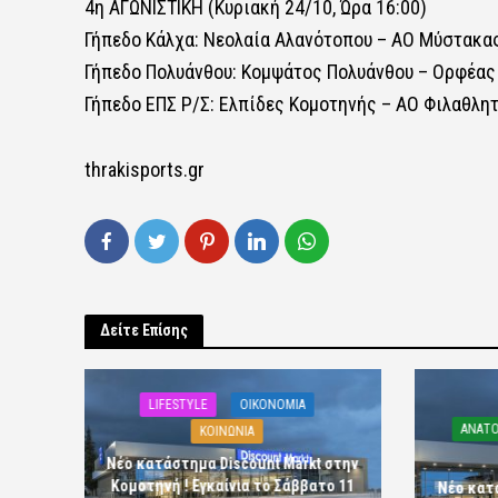
4η ΑΓΩΝΙΣΤΙΚΗ (Κυριακή 24/10, Ώρα 16:00)
Γήπεδο Κάλχα: Νεολαία Αλανότοπου – ΑΟ Μύστακα
Γήπεδο Πολυάνθου: Κομψάτος Πολυάνθου – Ορφέας
Γήπεδο ΕΠΣ Ρ/Σ: Ελπίδες Κομοτηνής – ΑΟ Φιλαθλη
thrakisports.gr
Δείτε Επίσης
LIFESTYLE
OIKONOMIA
ΑΝΑΤΟ
ΚΟΙΝΩΝΙΑ
Νέο κατάστημα Discount Markt στην
Κομοτηνή ! Εγκαίνια το Σάββατο 11
Νέο κατ