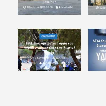
Ιουλίου !
8 Ιουλίου 2026 20:00
komotini24
22 Ι
OIKONOMIA
ΔΕΥΑ Κο
ΓΣΕΕ: Πώς αμείβεται η αργία του
διακο
Δεκαπενταύγουστου στον ιδιωτικό
οικ
τομέα
7 Αυγούστου 2026 20:18
komotini24