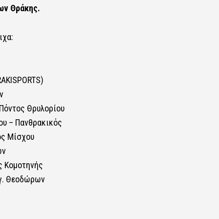
ων Θράκης.
ιχα:
HRAKISPORTS)
ν
 Πόντος Θρυλορίου
ου – Πανθρακικός
ός Μίσχου
ων
ς Κομοτηνής
Αγ. Θεοδώρων