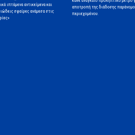
κάθε αναγκαίο προληπτικό μέτρο γ
ικά ιπτάμενα αντικείμενα και
αποτροπή της διάδοσης παράνομ
ιώδεις σφαίρες ανάμεσα στις
περιεχομένου.
ρίες»