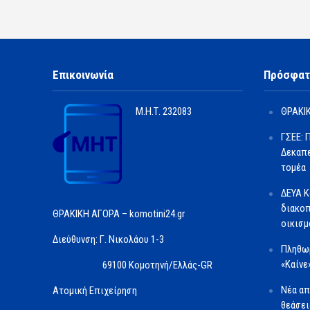
Επικοινωνία
Πρόσφατ
Μ.Η.Τ.
232083
ΘΡΑΚΙΚ
ΓΣΕΕ: 
Δεκαπε
τομέα
ΔΕΥΑ Κ
διακοπ
ΘΡΑΚΙΚΗ ΑΓΟΡΑ – komotini24.gr
οικισμ
Διεύθυνση: Γ. Νικολάου 1-3
Πληθωρ
«Καίνε
69100 Κομοτηνή/Ελλάς-GR
Νέα απ
Ατομική Επιχείρηση
θεάσει