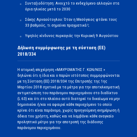
Συνταξιοδότηση: Ανοιχτό το ενδεχόμενο αλλαγών στα
όρια ηλικίας μετά το 2030
Σάκης Αρναούτογλου: Όταν η Μεσόγειος φτάνει τους
33 βαθμούς, τι σημαίνει πραγματικά !;
Υψηλός κίνδυνος πυρκαγιάς την Κυριακή 9 Αυγούστου
Δήλωση συμμόρφωσης με τη σύσταση (ΕΕ)
2018/334
Η ατομική επιχείρηση «ΜΑΥΡΟΜΑΤΗΣ Γ. ΚΩΝ/ΝΟΣ »
δηλώνει ότι η ίδια και ο παρών ιστότοπος συμμορφώνονται
με τη Σύσταση (ΕΕ) 2018/334 της Επιτροπής της 1ης
Μαρτίου 2018 σχετικά με τα μέτρα για την αποτελεσματική
αντιμετώπιση του παράνομου περιεχομένου στο διαδίκτυο
(L 63) και ότι στο πλαίσιο αυτό διατηρεί το δικαίωμα να μην
δημοσιεύει ή/και να αφαιρεί κάθε περιεχόμενο το οποίο
κρίνει ότι είναι παράνομο, χωρίς προηγούμενη ενημέρωση ή
άδεια του χρήστη, καθώς και να λαμβάνει κάθε αναγκαίο
προληπτικό μέτρο για την αποτροπή της διάδοσης
παράνομου περιεχομένου.