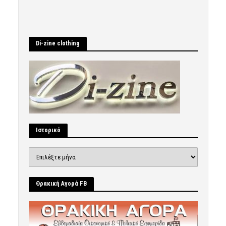
Di-zine clothing
Ιστορικό
Ιστορικό
Θρακική Αγορά FB