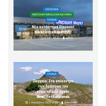
OIKONOMIA
ΑΝΑΤΟΛΙΚΗ ΜΑΚΕΔΟΝΙΑ ΚΑΙ ΘΡΑΚΗ
ΕΛΛΑΔΑ
Νέο κατάστημα Discount
Markt στην Κομοτηνή!
22 Ιουλίου 2025 08:20
admin
ΕΛΛΑΔΑ
Παγγαίο: Στο επίκεντρο
των δράσεων του
ευρωπαϊκού έργου
NewLife4BioIslands
9 Αυγούστου 2026 09:32
komotini24