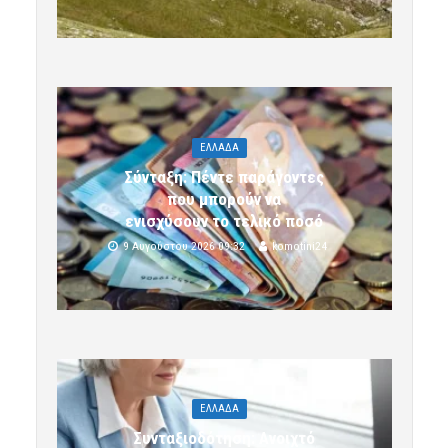
ΕΛΛΑΔΑ
Σύνταξη: Πέντε παράγοντες
που μπορούν να
ενισχύσουν το τελικό ποσό
9 Αυγούστου 2026 09:32
komotini24
ΕΛΛΑΔΑ
Συνταξιοδότηση: Ανοιχτό