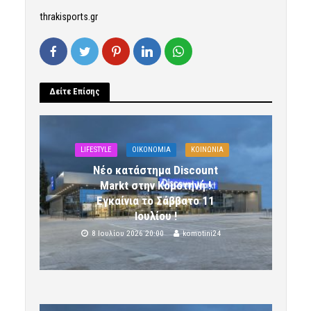
thrakisports.gr
Δείτε Επίσης
LIFESTYLE
OIKONOMIA
ΚΟΙΝΩΝΙΑ
Νέο κατάστημα Discount
Markt στην Κομοτηνή !
Εγκαίνια το Σάββατο 11
Ιουλίου !
8 Ιουλίου 2026 20:00
komotini24