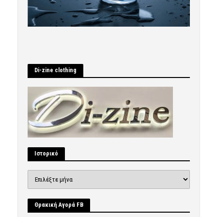
Di-zine clothing
Ιστορικό
Ιστορικό
Θρακική Αγορά FB