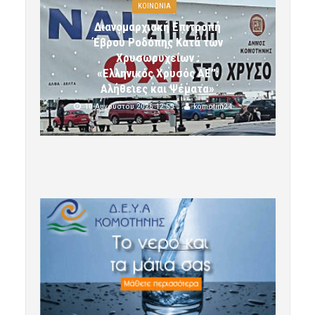
ΚΟΙΝΩΝΙΑ
Διανομαρχιακή Επιτροπή
Έβρου Ροδόπης Κατά των
Χρυσωρυχείων :
«Ελληνικός Χρυσός ΑΕ”:
Αλήθειες και Ψέματα»
10 Αυγούστου 2026 12:59
komotini24