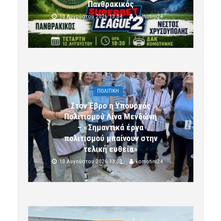
Πανθρακικός
10 Αυγούστου 2026 13:04
komotini24
ΠΟΛΙΤΙΚΗ
Στον Έβρο η Υπουργός
Πολιτισμού Λίνα Μενδώνη
– «Σημαντικά έργα
πολιτισμού μπαίνουν στην
τελική ευθεία»
10 Αυγούστου 2026 13:02
komotini24