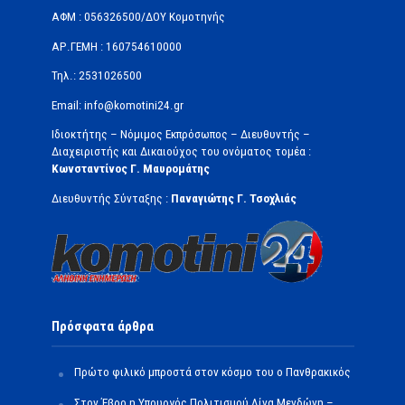
ΑΦΜ : 056326500/ΔOΥ Κομοτηνής
ΑΡ.ΓΕΜΗ : 160754610000
Τηλ.: 2531026500
Email: info@komotini24.gr
Ιδιοκτήτης – Νόμιμος Εκπρόσωπος – Διευθυντής –
Διαχειριστής και Δικαιούχος του ονόματος τομέα :
Κωνσταντίνος Γ. Μαυρομάτης
Διευθυντής Σύνταξης :
Παναγιώτης Γ. Τσοχλιάς
Πρόσφατα άρθρα
Πρώτο φιλικό μπροστά στον κόσμο του ο Πανθρακικός
Στον Έβρο η Υπουργός Πολιτισμού Λίνα Μενδώνη –