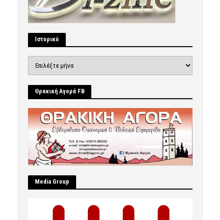
Ιστορικό
Ιστορικό
Θρακική Αγορά FB
Μedia Group