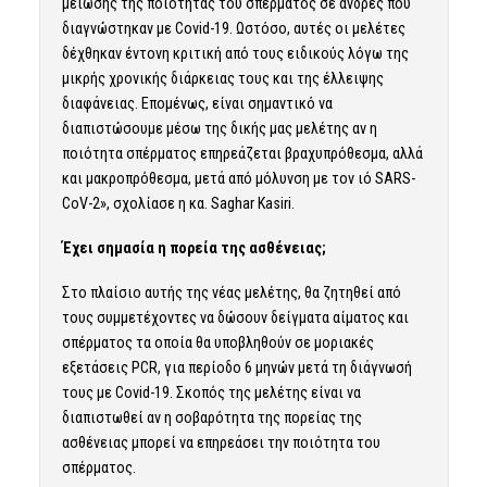
μείωσης της ποιότητας του σπέρματος σε άνδρες που
διαγνώστηκαν με Covid-19. Ωστόσο, αυτές οι μελέτες
δέχθηκαν έντονη κριτική από τους ειδικούς λόγω της
μικρής χρονικής διάρκειας τους και της έλλειψης
διαφάνειας. Επομένως, είναι σημαντικό να
διαπιστώσουμε μέσω της δικής μας μελέτης αν η
ποιότητα σπέρματος επηρεάζεται βραχυπρόθεσμα, αλλά
και μακροπρόθεσμα, μετά από μόλυνση με τον ιό SARS-
CoV-2», σχολίασε η κα. Saghar Kasiri.
Έχει σημασία η πορεία της ασθένειας;
Στο πλαίσιο αυτής της νέας μελέτης, θα ζητηθεί από
τους συμμετέχοντες να δώσουν δείγματα αίματος και
σπέρματος τα οποία θα υποβληθούν σε μοριακές
εξετάσεις PCR, για περίοδο 6 μηνών μετά τη διάγνωσή
τους με Covid-19. Σκοπός της μελέτης είναι να
διαπιστωθεί αν η σοβαρότητα της πορείας της
ασθένειας μπορεί να επηρεάσει την ποιότητα του
σπέρματος.