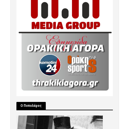
Ο Ποπολάρος