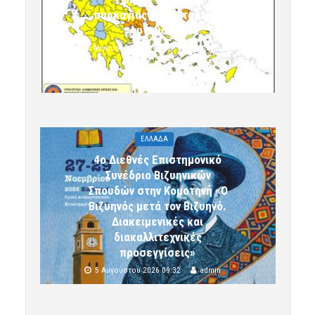
πυρκαγιάς την Τετάρτη 5
Αυγούστου
5 Αυγούστου 2026 09:32
komotini24
ΕΛΛΑΔΑ
4ο Διεθνές Επιστημονικό
Συνέδριο Βιζυηνικών
Σπουδών στην Κομοτηνή «Ο
Βιζυηνός μετά τον Βιζυηνό.
Διακειμενικές και
διακαλλιτεχνικές
προσεγγίσεις»
5 Αυγούστου 2026 09:32
admin