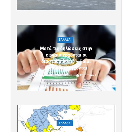
ΕΛΛΑΔΑ
Μετά τις δηλώσεις στην
εφορία έρχονται οι
διασταυρώσεις – Ποιοι
κωδικοί ελέγχονται
5 Αυγούστου 2026 09:32
komotini24
ΕΛΛΑΔΑ
Υψηλός κίνδυνος