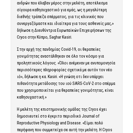
ανδρών που έλαβαν μέρος στην μελέτη, αποτέλεσμα
σίγουρα καθησυχαστικό για εμάς, ως η μεγαλύτερη
διεθνής τράπεζα σπέρματος, για τις κλινικές που
συνεργαζόμαστε και ιδιαίτερα για τους ασθενείς μας,»
δήλωσε η Διευθύντρια Ευρωπαϊκών Επιχειρήσεων της
Cryos στην Κύπρο, Saghar Kasiri.
Στην αρχή της πανδημίας Covid-19, οι θεραπείες
γονιμότητας αναστάλθηκαν σε όλο τον κόσμο για
προληπτικούς λόγους. «Όλοι ανέμεναν με ανυπομονησία
περισσότερες πληροφορίες σχετικά με αυτόν τον νέο
ιό», δήλωσε η κα. Kasiri. «Η γνώση οτι δεν υπάρχει
πιθανότητα μετάδοσης του ιού SARS-CoV-2 στο σπέρμα
που χρησιμοποιείται για θεραπείες γονιμότητας, είναι
καθησυχαστική.»
Η μελέτη της επιστημονικής ομάδας της Cryos έχει
δημοσιευτεί στο έγκριτο περιοδικό Journal of
Reproductive Physiology and Disease. «Είμαι πολύ
περήφανη που συμμετείχα σε αυτή την μελέτη. Η Cryos