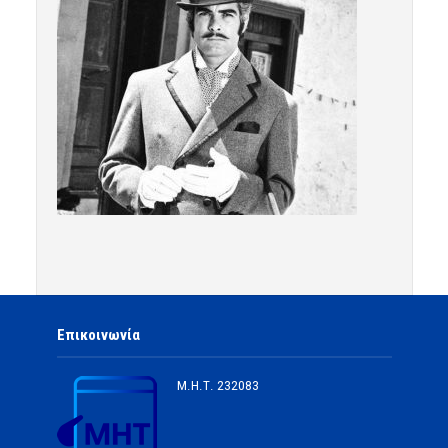
Επικοινωνία
Μ.Η.Τ.
232083