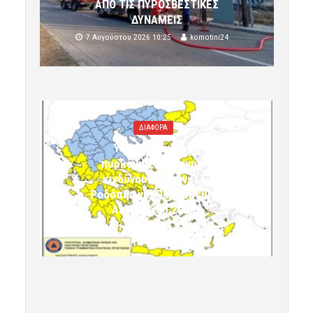
ΑΠΟ ΤΙΣ ΠΥΡΟΣΒΕΣΤΙΚΕΣ
ΔΥΝΑΜΕΙΣ
7 Αυγούστου 2026 10:25
komotini24
ΔΙΑΦΟΡΑ
Υψηλός κίνδυνος
πυρκαγιάς (κατηγορία
κινδύνου 3) στην Π.Ε.
Ροδόπης για Παρασκευή 7
Αυγούστου 2026»
7 Αυγούστου 2026 10:24
komotini24