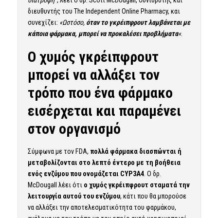
διευθυντής του The Independent Online Pharmacy, και
συνεχίζει:
«Ωστόσο,
όταν το γκρέιπφρουτ λαμβάνεται με
κάποια φάρμακα, μπορεί να προκαλέσει προβλήματα
«
.
Ο χυμός γκρέιπφρουτ
μπορεί να αλλάξει τον
τρόπο που ένα φάρμακο
εισέρχεται και παραμένει
στον οργανισμό
Σύμφωνα με τον FDA,
πολλά φάρμακα διασπώνται ή
μεταβολίζονται στο λεπτό έντερο με τη βοήθεια
ενός ενζύμου που ονομάζεται CYP3A4
. Ο δρ.
McDougall λέει ότι
ο χυμός γκρέιπφρουτ σταματά την
λειτουργία αυτού του ενζύμου
, κάτι που θα μπορούσε
να αλλάξει την αποτελεσματικότητα του φαρμάκου,