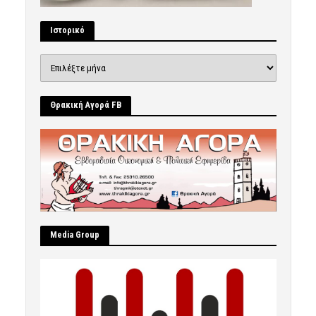
Ιστορικό
Ιστορικό
Θρακική Αγορά FB
Μedia Group