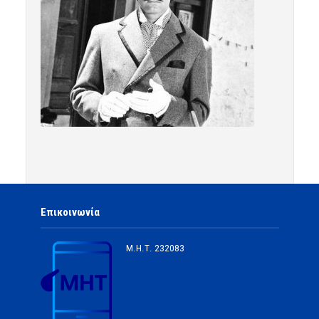
Επικοινωνία
Μ.Η.Τ.
232083