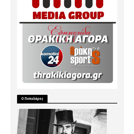
Ο Ποπολάρος