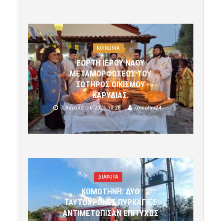
ΚΟΙΝΩΝΙΑ
ΕΟΡΤΗ ΙΕΡΟΥ ΝΑΟΥ
ΜΕΤΑΜΟΡΦΩΣΕΩΣ ΤΟΥ
ΣΩΤΗΡΟΣ ΟΙΚΙΣΜΟΥ
ΚΑΡΥΔΙΑΣ.
7 Αυγούστου 2026 10:26
komotini24
ΔΙΑΦΟΡΑ
ΚΟΜΟΤΗΝΗ: ΔΥΟ
ΤΑΥΤΟΧΡΟΝΕΣ ΠΥΡΚΑΓΙΕΣ
ΑΝΤΙΜΕΤΩΠΙΣΑΝ ΕΠΙΤΥΧΩΣ