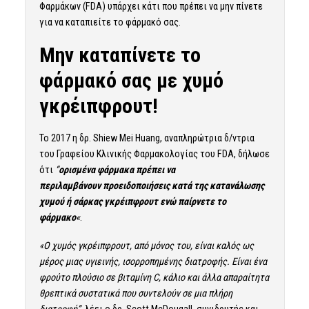
Φαρμάκων (FDA) υπάρχει κάτι που πρέπει να μην πίνετε
για να καταπιείτε το φάρμακό σας.
Μην καταπίνετε το
φάρμακό σας με χυμό
γκρέιπφρουτ!
Το 2017 η δρ. Shiew Mei Huang, αναπληρώτρια δ/ντρια
του Γραφείου Κλινικής Φαρμακολογίας του FDA, δήλωσε
ότι
“
ορισμένα φάρμακα πρέπει να
περιλαμβάνουν
προειδοποιήσεις κατά της κατανάλωσης
χυμού ή σάρκας γκρέιπφρουτ ενώ παίρνετε το
φάρμακο
«
.
«Ο χυμός γκρέιπφρουτ, από μόνος του, είναι καλός ως
μέρος μιας υγιεινής, ισορροπημένης διατροφής. Είναι ένα
φρούτο πλούσιο σε βιταμίνη C, κάλιο και άλλα απαραίτητα
θρεπτικά συστατικά που συντελούν σε μια πλήρη
διατροφή”
, λέει ο δρ. Scott McDougall, συνιδρυτής και