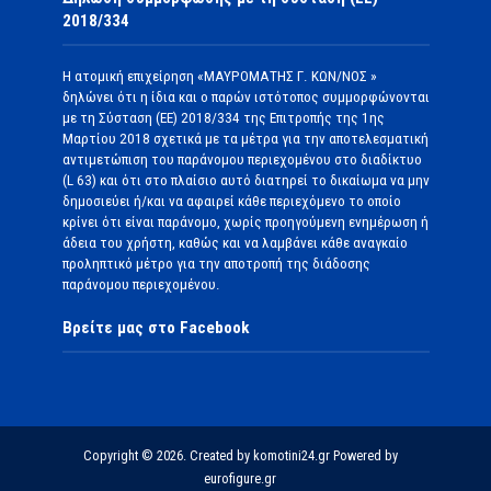
2018/334
Η ατομική επιχείρηση «ΜΑΥΡΟΜΑΤΗΣ Γ. ΚΩΝ/ΝΟΣ »
δηλώνει ότι η ίδια και ο παρών ιστότοπος συμμορφώνονται
με τη Σύσταση (ΕΕ) 2018/334 της Επιτροπής της 1ης
Μαρτίου 2018 σχετικά με τα μέτρα για την αποτελεσματική
αντιμετώπιση του παράνομου περιεχομένου στο διαδίκτυο
(L 63) και ότι στο πλαίσιο αυτό διατηρεί το δικαίωμα να μην
δημοσιεύει ή/και να αφαιρεί κάθε περιεχόμενο το οποίο
κρίνει ότι είναι παράνομο, χωρίς προηγούμενη ενημέρωση ή
άδεια του χρήστη, καθώς και να λαμβάνει κάθε αναγκαίο
προληπτικό μέτρο για την αποτροπή της διάδοσης
παράνομου περιεχομένου.
Βρείτε μας στο Facebook
Copyright © 2026. Created by komotini24.gr Powered by
eurofigure.gr