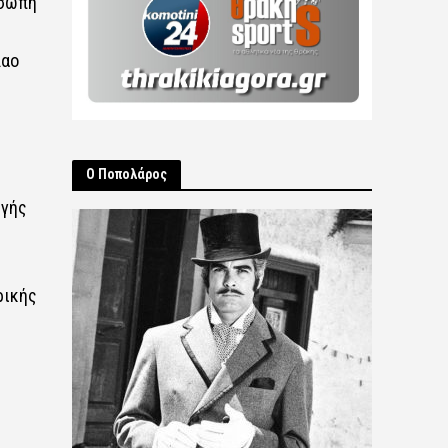
όσωπη
λαο
Ο Ποπολάρος
ωγής
ρικής