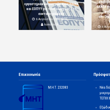
επιβεβ
εργαστηριακών γιατρών προς ΗΔΙΚΑ
ΑΚΚΕΛ γι
και ΕΟΠΥΥ για τους ελέγχους στη
κυβ
συνταγογράφηση
αποζημι
6 Αυγούστου 2026 09:32
komotini24
6 Αυγ
Επικοινωνία
Πρόσφατ
Μ.Η.Τ.
232083
Νέα δά
μικρομ
ΤΕΠΙΧ ΙΙ
Εξώδι