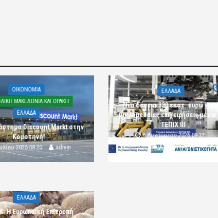
OIKONOMIA
ΕΛΛΑΔΑ
ΛΙΚΗ ΜΑΚΕΔΟΝΙΑ ΚΑΙ ΘΡΑΚΗ
Νέα δάνεια 330 εκατ. ευρώ για τ
ΕΛΛΑΔΑ
μικρομεσαίες επιχειρήσεις μέσω
ΤΕΠΙΧ ΙΙΙ
άστημα Discount Markt στην
6 Αυγούστου 2026 09:32
Κομοτηνή!
komotini24
ουλίου 2025 08:20
admin
ΕΛΛΑΔΑ
Λ: Η Ευρωπαϊκή Επιτροπή