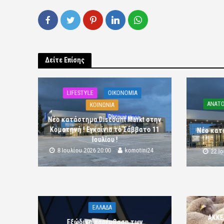
Δείτε Επίσης
LIFESTYLE
OIKONOMIA
ΑΝΑΤΟ
ΚΟΙΝΩΝΙΑ
Νέο κατάστημα Discount Markt στην
Κομοτηνή ! Εγκαίνια το Σάββατο 11
Νέο κατ
Ιουλίου !
8 Ιουλίου 2026 20:00
komotini24
22 Ι
ΕΛΛΑΔΑ
ΑΚΚΕ
Εξώδικη παρέμβαση των