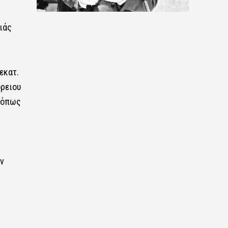
ιάς
εκατ.
όρειου
-όπως
ν