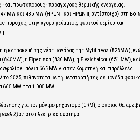
ς -και πρωτοπόρους- παραγωγούς θερμικής ενέργειας,
47 MW και 435 MW (ΗΡΩΝ Ι και ΗΡΩΝ ΙΙ, αντίστοιχα) στη Βοι
ς πάροχος, στην αγορά ρεύματος, φυσικού αερίου και
κή.
ξη η κατασκευή της νέας μονάδας της Mytilineos (826MW), εν
(840MW), η Elpedison (830 MW), η Elvalchalcor (651 MW), κ
ξασφαλίσει άδεια 665 MW για την Κομοτηνή και παράλληλα
V το 2025, πιθανότατα με τη μετατροπή της σε μονάδα φυσικ
τα 660 ΜW στα 1.000 MW.
βέρνησης για τον μόνιμο μηχανισμό (CRM), ο οποίος θα αμείβε
 ευελιξίας στο ηλεκτρικό σύστημα.