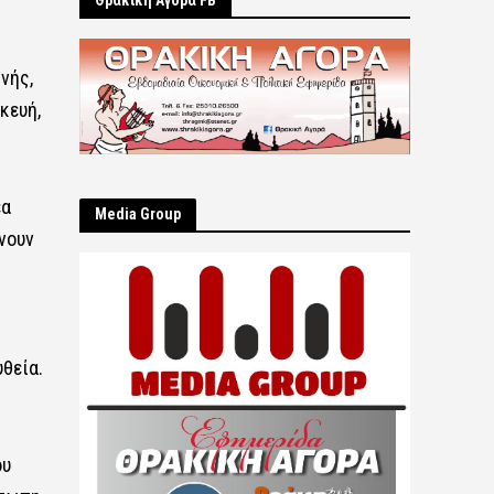
Θρακική Αγορά FB
νής,
κευή,
έα
Μedia Group
νουν
υθεία.
ου