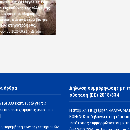
αιώνει τις καταγγελίες του
α τις ευθύνες της ελληνικής
έρνησης σε πληρωμές,
ώσεις και ανωτέρα βία για
τους κτηνοτρόφους.
ούστου 2026 09:32
admin
α άρθρα
Δήλωση συμμόρφωσης με τ
σύσταση (ΕΕ) 2018/334
νεια 330 εκατ. ευρώ για τις
εσαίες επιχειρήσεις μέσω του
Η ατομική επιχείρηση «ΜΑΥΡΟΜΑΤ
Ι
ΚΩΝ/ΝΟΣ » δηλώνει ότι η ίδια και
ιστότοπος συμμορφώνονται με τη
κη παρέμβαση των εργαστηριακών
(ΕΕ) 2018/334 της Επιτροπής της 