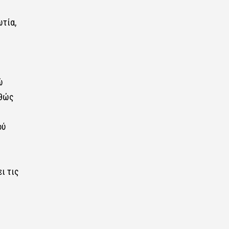
ωτία,
ώ
αθώς
ού
ι τις