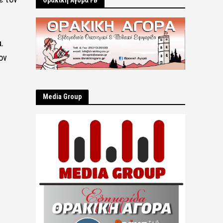
Θρακική Αγορά FB
.
ον
Μedia Group