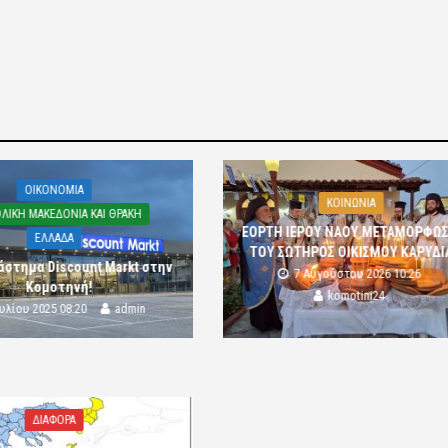
OIKONOMIA
ΚΟΙΝΩΝΙΑ
ΛΙΚΗ ΜΑΚΕΔΟΝΙΑ ΚΑΙ ΘΡΑΚΗ
ΕΟΡΤΗ ΙΕΡΟΥ ΝΑΟΥ ΜΕΤΑΜΟΡΦΩ
ΕΛΛΑΔΑ
ΤΟΥ ΣΩΤΗΡΟΣ ΟΙΚΙΣΜΟΥ ΚΑΡΥΔΙ
άστημα Discount Markt στην
7 Αυγούστου 2026 10:26
Κομοτηνή!
komotini24
ουλίου 2025 08:20
admin
ΔΙΑΦΟΡΑ