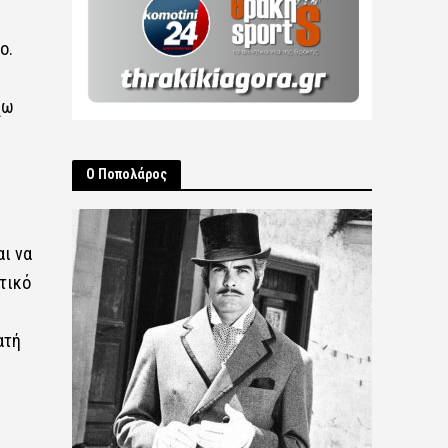
ο.
χω
Ο Ποπολάρος
αι να
τικό
ατή