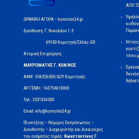
ΑΠΟ Τ
Υψηλός
ΘΡΑΚΙΚΗ ΑΓΟΡΑ – komotini24.gr
κινδύν
Παρασκ
Διεύθυνση: Γ. Νικολάου 1-3
Ντίνος
69100 Κομοτηνή/Ελλάς-GR
κοστίζ
Ατομική Επιχείρηση
τόπο μ
ΜΑΥΡΟΜΑΤΗΣ Γ. ΚΩΝ/ΝΟΣ
Έρευνα
δεινόσ
ΑΦΜ : 056326500/ΔOΥ Κομοτηνής
θηλαστ
ΑΡ.ΓΕΜΗ : 160754610000
Τηλ.: 2531026500
Email: info@komotini24.gr
Ιδιοκτήτης – Νόμιμος Εκπρόσωπος –
Διευθυντής – Διαχειριστής και Δικαιούχος
του ονόματος τομέα :
Κωνσταντίνος Γ.