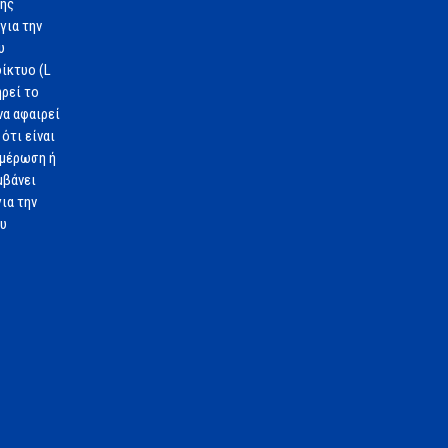
1ης
για την
υ
ίκτυο (L
ηρεί το
να αφαιρεί
ότι είναι
ημέρωση ή
μβάνει
ια την
ου