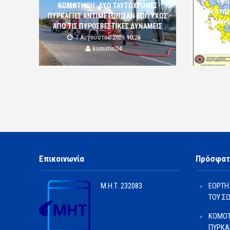
Υψη
ΚΟΜΟΤΗΝΗ: ΔΥΟ ΤΑΥΤΟΧΡΟΝΕΣ
(κατηγ
ΠΥΡΚΑΓΙΕΣ ΑΝΤΙΜΕΤΩΠΙΣΑΝ ΕΠΙΤΥΧΩΣ
Ροδόπης
ΑΠΟ ΤΙΣ ΠΥΡΟΣΒΕΣΤΙΚΕΣ ΔΥΝΑΜΕΙΣ
7 Αυγούστου 2026 10:25
komotini24
Επικοινωνία
Πρόσφατ
Μ.Η.Τ.
232083
ΕΟΡΤΗ
ΤΟΥ Σ
ΚΟΜΟΤ
ΠΥΡΚΑ