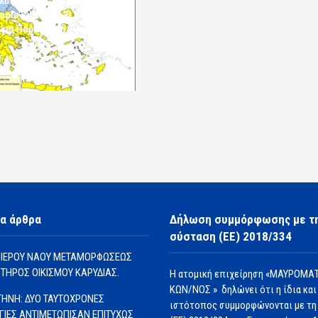
λός κίνδυνος πυρκαγιάς
ορία κινδύνου 3) στην Π.Ε.
 για Παρασκευή 7 Αυγούστου
2026»
7 Αυγούστου 2026 10:24
komotini24
α άρθρα
Δήλωση συμμόρφωσης με τ
σύσταση (ΕΕ) 2018/334
 ΙΕΡΟΥ ΝΑΟΥ ΜΕΤΑΜΟΡΦΩΣΕΩΣ
ΩΤΗΡΟΣ ΟΙΚΙΣΜΟΥ ΚΑΡΥΔΙΑΣ.
Η ατομική επιχείρηση «ΜΑΥΡΟΜΑΤ
ΚΩΝ/ΝΟΣ » δηλώνει ότι η ίδια και
ΗΝΗ: ΔΥΟ ΤΑΥΤΟΧΡΟΝΕΣ
ιστότοπος συμμορφώνονται με τη
ΓΙΕΣ ΑΝΤΙΜΕΤΩΠΙΣΑΝ ΕΠΙΤΥΧΩΣ