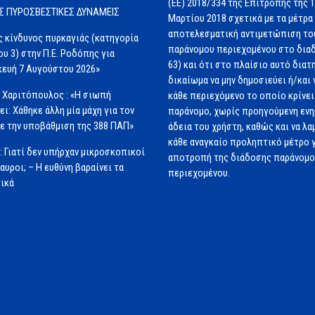
(ΕΕ) 2018/334 της Επιτροπής της 
ΙΣ ΠΥΡΟΣΒΕΣΤΙΚΕΣ ΔΥΝΑΜΕΙΣ
Μαρτίου 2018 σχετικά με τα μέτρα 
αποτελεσματική αντιμετώπιση το
 κίνδυνος πυρκαγιάς (κατηγορία
παράνομου περιεχομένου στο διαδ
ου 3) στην Π.Ε. Ροδόπης για
63) και ότι στο πλαίσιο αυτό διατ
ευή 7 Αυγούστου 2026»
δικαίωμα να μην δημοσιεύει ή/και 
 Χαριτόπουλος : «Η σιωπή
κάθε περιεχόμενο το οποίο κρίνει 
ει: Χάθηκε άλλη μία μάχη για τον
παράνομο, χωρίς προηγούμενη εν
ε την υποβάθμιση της 388 ΠΑΠ»
άδεια του χρήστη, καθώς και να λα
κάθε αναγκαίο προληπτικό μέτρο γ
: Γιατί δεν υπήρχαν μικροσκοπικοί
αποτροπή της διάδοσης παράνομ
αυροι; – Η ευθύνη βαραίνει τα
περιεχομένου.
ικά