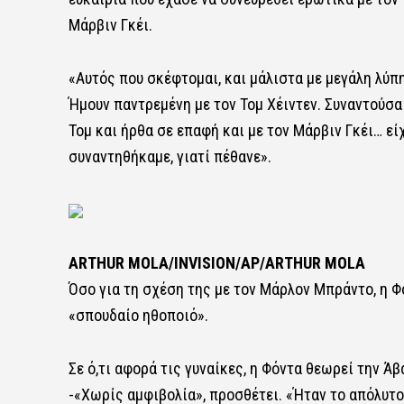
Μάρβιν Γκέι.
«Αυτός που σκέφτομαι, και μάλιστα με μεγάλη λύπη
Ήμουν παντρεμένη με τον Τομ Χέιντεν. Συναντούσα
Τομ και ήρθα σε επαφή και με τον Μάρβιν Γκέι… εί
συναντηθήκαμε, γιατί πέθανε».
ARTHUR MOLA/INVISION/AP/ARTHUR MOLA
Όσο για τη σχέση της με τον Μάρλον Μπράντο, η Φό
«σπουδαίο ηθοποιό».
Σε ό,τι αφορά τις γυναίκες, η Φόντα θεωρεί την Ά
-«Χωρίς αμφιβολία», προσθέτει. «Ήταν το απόλυτο,