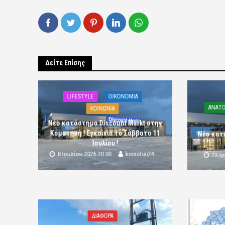
Δείτε Επίσης
LIFESTYLE
OIKONOMIA
ΑΝΑΤΟ
ΚΟΙΝΩΝΙΑ
Νέο κατάστημα Discount Markt στην
Κομοτηνή ! Εγκαίνια το Σάββατο 11
Νέο κατ
Ιουλίου !
8 Ιουλίου 2026 20:00
komotini24
22 Ι
ΔΙΑΦΟΡΑ