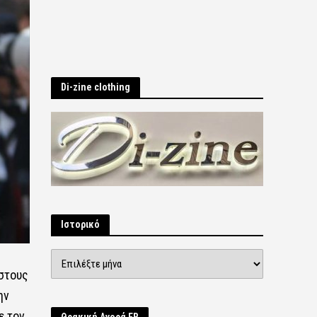
Di-zine clothing
Ιστορικό
Ιστορικό
 στους
ην
ε τον