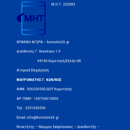
Μ.Η.Τ.
232083
ΘΡΑΚΙΚΗ ΑΓΟΡΑ – komotini24.gr
Διεύθυνση: Γ. Νικολάου 1-3
69100 Κομοτηνή/Ελλάς-GR
Ατομική Επιχείρηση
ΜΑΥΡΟΜΑΤΗΣ Γ. ΚΩΝ/ΝΟΣ
ΑΦΜ : 056326500/ΔOΥ Κομοτηνής
ΑΡ.ΓΕΜΗ : 160754610000
Τηλ.: 2531026500
Email: info@komotini24.gr
Ιδιοκτήτης – Νόμιμος Εκπρόσωπος – Διευθυντής –