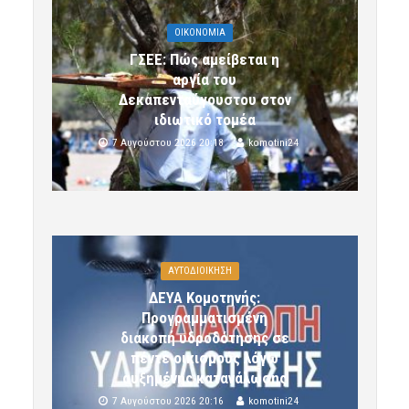
OIKONOMIA
ΓΣΕΕ: Πώς αμείβεται η
αργία του
Δεκαπενταύγουστου στον
ιδιωτικό τομέα
7 Αυγούστου 2026 20:18
komotini24
ΑΥΤΟΔΙΟΙΚΗΣΗ
ΔΕΥΑ Κομοτηνής:
Προγραμματισμένη
διακοπή υδροδότησης σε
πέντε οικισμούς λόγω
αυξημένης κατανάλωσης
7 Αυγούστου 2026 20:16
komotini24