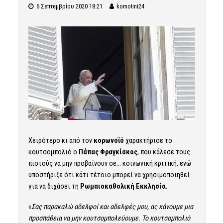
6 Σεπτεμβρίου 2020 18:21
komotini24
Χειρότερο κι από τον
κορωνοϊό
χαρακτήρισε το
κουτσομπολιό ο
Πάπας Φραγκίσκος
, που κάλεσε τους
πιστούς να μην προβαίνουν σε… κοινωνική κριτική, ενώ
υποστήριξε ότι κάτι τέτοιο μπορεί να χρησιμοποιηθεί
για να διχάσει τη
Ρωμαιοκαθολική Εκκλησία.
«
Σας παρακαλώ αδελφοί και αδελφές μου, ας κάνουμε μια
προσπάθεια να μην κουτσομπολεύουμε. Το κουτσομπολιό