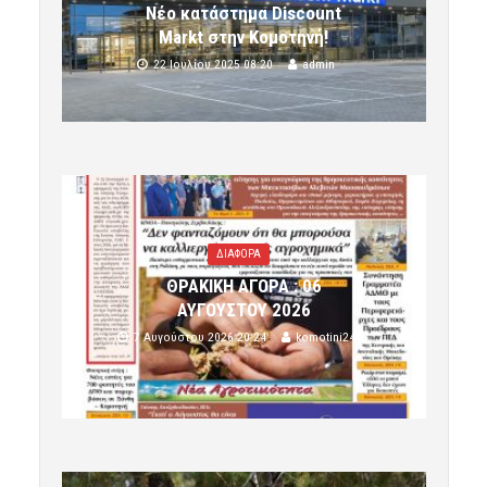
Νέο κατάστημα Discount
Markt στην Κομοτηνή!
22 Ιουλίου 2025 08:20
admin
ΔΙΑΦΟΡΑ
ΘΡΑΚΙΚΗ ΑΓΟΡΑ : 06
ΑΥΓΟΥΣΤΟΥ 2026
7 Αυγούστου 2026 20:24
komotini24