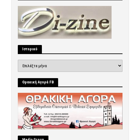
Ιστορικό
Ιστορικό
Θρακική Αγορά FB
Μedia Group