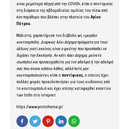
είναι χειρότερη πληγή από την COVID
», είπε ο ποντίφικας
στη διάρκεια της εβδομαδιαίας ομιλίας του πίσω από
ένα παράθυρο που βλέπει στην πλατεία του
Αγίου
Πέτρου.
Μάλιστα, χαρακτήρισε τον διάβολο ως «
μεγάλο
κουτσομπόλη. Διαρκώς λέει άσχημα πράγματα για τους
άλλους γιατί εκείνος είναι ο ψεύτης που προσπαθεί να
διχάσει την Εκκλησία. Αν κάτι πάει άσχημα, μείνετε
σιωπηλοί και προσευχηθείτε για τον αδελφό ή την αδελφή
σας που έκανε κάποιο λάθος, αλλά ποτέ μην
κουτσομπολεύετε»
, είπε ο
ποντίφικας
, ο οποίος έχει
πολλές φορές προειδοποιήσει για τους κινδύνους από
το κουτσομπολιό και έχει επίσης καταφερθεί εναντίον
των trolls στο ίντερνετ.
https://www.protothema.gr/