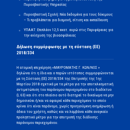
Πυροσβεστικής Υπηρεσίας
Πυροσβεστική Σχολή: Νέα δεδομένα για τους δόκιμους
– Τι προβλέπεται για διαμονή, σίτιση και εκπαίδευση
ΥΠΑΑΤ: Επιπλέον 12,5 εκατ. ευρώ στις Περιφέρειες για
την ενίσχυση της βιοασφάλειας
Δήλωση συμμόρφωσης με τη σύσταση (ΕΕ)
2018/334
Η ατομική επιχείρηση «ΜΑΥΡΟΜΑΤΗΣ Γ. ΚΩΝ/ΝΟΣ »
δηλώνει ότι η ίδια και ο παρών ιστότοπος συμμορφώνονται
με τη Σύσταση (ΕΕ) 2018/334 της Επιτροπής της 1ης
Μαρτίου 2018 σχετικά με τα μέτρα για την αποτελεσματική
αντιμετώπιση του παράνομου περιεχομένου στο διαδίκτυο
(L 63) και ότι στο πλαίσιο αυτό διατηρεί το δικαίωμα να μην
δημοσιεύει ή/και να αφαιρεί κάθε περιεχόμενο το οποίο
κρίνει ότι είναι παράνομο, χωρίς προηγούμενη ενημέρωση ή
άδεια του χρήστη, καθώς και να λαμβάνει κάθε αναγκαίο
προληπτικό μέτρο για την αποτροπή της διάδοσης
παράνομου περιεχομένου.