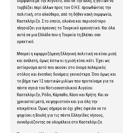
συμφωνία με την Αίγυπτο, από δε την άλλη, η γείτων να
τυρβάζει περί άλλων προς τον Ο.Η.Ε. προωθώντας την
πολιτική, στο ελεύθερο, από τη δήθεν κακή συμφωνία,
Καστελόριζο. Στο οποίο, ολοένα και περισσότερο
πλησιάζει για έρευνες το Τουρκικό ερευνητικό. Και όλα
αυτά σε μια Ελλάδα που η Τουρκία τη βλέπει σαν
ορεκτικό.
Μπορεί η εφαρμοζόμενη Ελληνική πολιτική να είναι μισή
και ανάλατη, όμως έστω κι η μισή είναι κάτι. Έχει ως
αντίκρυσμα αυτό που ακούει στο όνομα πολεμικός
στόλος και ένοπλες δυνάμεις γενικότερα. Όσο όμως και
το βήμα των 12 ναυτικών μιλίων που προτείναμε για τα
πέντε νησιά του Νοτιοανατολικού Αιγαίου.
Καστελόριζο, Ρόδο, Κάρπαθο, Κάσο και Κρήτη. Και αν
χρειαστεί μετά, να ψηφιστούν και για όλη την
επικράτεια. Όμως σήμερα αν όχι χθες όφειλε να το
ψηφίσει η Βουλή για τις πέντε Ελληνίδες νήσους,
συνεδριάζοντας σε ολομέλεια στο Καστελόριζο.