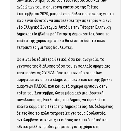
συνταξιοδότηση τόσο του ενδοτισμού, όσο και των
ανθρώπων του, η σημερινή επέτειος της Τρίτης
Σεπτεμβρίου 2020, μπορεί να εμβάλει σε σκέψεις για το
πως είναι δυνατόν να αποτελέσει την αφετηρία για ένα
νέο Ελληνικό Σύνταγμα. Αυτό με την Τέταρτη Ελληνική
Δημοκρατία (
βλέπε pdf Τέταρτη Δημοκρατία
), όπου το
πρώτο της χαρακτηριστικό θα είναι οι δύο το πολύ
τετραετίες για τους Βουλευτές.
Θα είναι δε ιδιαίτερα θετικό, όσο και αναγκαίο, το
γεγονός της διάλυσης τόσο του εν πολλαίς αμαρτίαις
περιπεσόντος ΣΥΡΙΖΑ, όσο και των δύο σιαμαίων
μορφωμάτων από το κληρονομημένο που επίσης βρίθει
αμαρτιών ΠΑΣΟΚ, που και αυτά σήμερα ομνύουν στην
τρίτη του Σεπτέμβρη, ώστε μέσα από μια ιδρυτική
συνέλευση της Εκκλησίας του Δήμου, να ιδρυθεί το
πρώτο κόμμα της Τέταρτης Δημοκρατίας. Με δεδομένες
δε τις δύο το πολύ τετραετίες για τους Βουλευτές,
αντιλαμβάνεται κανείς τι είδους πολιτικό, ηθικό και
εθνικό μέλλον προδιαγράφεται για τη χώρα στη