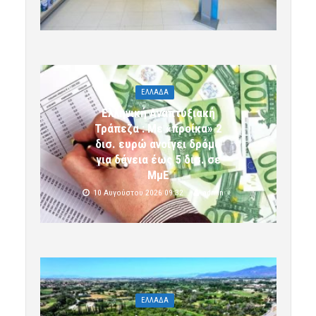
ΕΛΛΑΔΑ
Ελληνική Αναπτυξιακή
Τράπεζα : Με «προίκα» 2
δισ. ευρώ ανοίγει δρόμο
για δάνεια έως 5 δισ. σε
ΜμΕ
10 Αυγούστου 2026 09:32
admin
ΕΛΛΑΔΑ