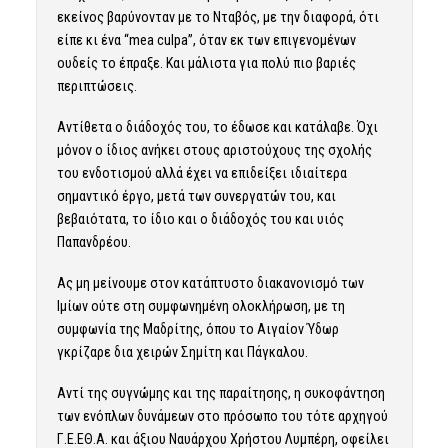
εκείνος βαρύνονταν με το Νταβός, με την διαφορά, ότι
είπε κι ένα “mea culpa”, όταν εκ των επιγενομένων
ουδείς το έπραξε. Και μάλιστα για πολύ πιο βαριές
περιπτώσεις.
Αντίθετα ο διάδοχός του, το έδωσε και κατάλαβε. Όχι
μόνον ο ίδιος ανήκει στους αριστούχους της σχολής
του ενδοτισμού αλλά έχει να επιδείξει ιδιαίτερα
σημαντικό έργο, μετά των συνεργατών του, και
βεβαιότατα, το ίδιο και ο διάδοχός του και υιός
Παπανδρέου.
Ας μη μείνουμε στον κατάπτυστο διακανονισμό των
Ιμίων ούτε στη συμφωνημένη ολοκλήρωση, με τη
συμφωνία της Μαδρίτης, όπου το Αιγαίον Ύδωρ
γκρίζαρε δια χειρών Σημίτη και Πάγκαλου.
Αντί της συγνώμης και της παραίτησης, η συκοφάντηση
των ενόπλων δυνάμεων στο πρόσωπο του τότε αρχηγού
Γ.Ε.ΕΘ.Α. και άξιου Ναυάρχου Χρήστου Λυμπέρη, οφείλει