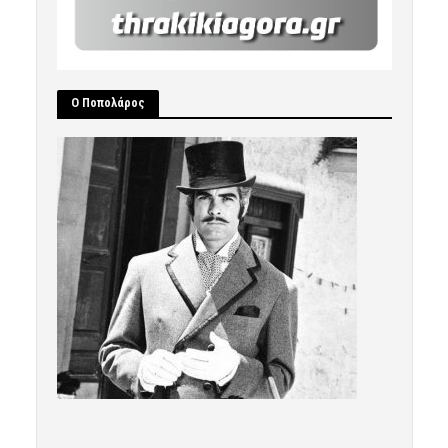
Ο Ποπολάρος