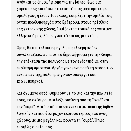
Ανάν και το δημοψήφισμα για την Κύπρο, έως τις
χορευτικές επιδόσεις του σε τόπους μαρτυρίου, με
ομολόγους φίλους Τούρκους, και μέχρι την ομιλία του,
όντας πρωθυπουργός στο Ερζερούμ, στους πρέσβεις
της γειτονικής χώρας, θυμίζοντας τοπικό άρχοντα μεν,
Ελληνικού μαχαλά δε, γνωστό και ως μουχτάρη.
Όμως θα αποτελούσε μεγάλη παράλειψη αν δεν
συνεξετάζαμε, ως προς το δημοψήφισμα για την Κύπρο,
την επέκταση της μόλυνσης με τον ενδοτικό ιό, στην
ευρύτερη αριστερά. Αρχής γενομένης από τη στάση των
ανθρώπων της, πολύ πριν γίνουν υπουργοί και
πρωθυπουργοί.
Και όχι μόνο αυτό. Θυμίζουν με το βίο και την πολιτεία
τους, το σκίουρο. Μια λέξη σύνθετη από τη “σκιά” και
την “ουρά”. Μια “σκιά” που έριχναν τα μέτωπα της δήθεν
λογικής και που διέτρεχαν περισσότερους του ενός
χώρους, με μια μεγάλη και φουντωτή “ουρά”. Όπως
ακριβώς ο σκίουρος.