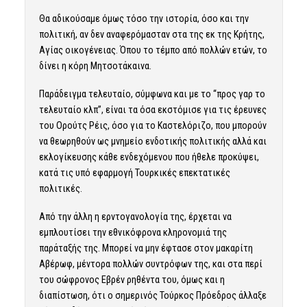
Θα αδικούσαμε όμως τόσο την ιστορία, όσο και την
πολιτική, αν δεν αναφερόμασταν στα της εκ της Κρήτης,
Αγίας οικογένειας. Όπου το τέμπο από πολλών ετών, το
δίνει η κόρη Μητσοτάκαινα.
Παράδειγμα τελευταίο, σύμφωνα και με το “προς γαρ το
τελευταίο κλπ”, είναι τα όσα εκστόμισε για τις έρευνες
του Ορούτς Ρέις, όσο για το Καστελόριζο, που μπορούν
να θεωρηθούν ως μνημείο ενδοτικής πολιτικής αλλά και
εκλογίκευσης κάθε ενδεχόμενου που ήθελε προκύψει,
κατά τις υπό εφαρμογή Τουρκικές επεκτατικές
πολιτικές.
Από την άλλη η ερντογανολογία της, έρχεται να
εμπλουτίσει την εθνικόφρονα κληρονομιά της
παράταξής της. Μπορεί να μην έφτασε στον μακαρίτη
Αβέρωφ, μέντορα πολλών συντρόφων της, και στα περί
του σώφρονος Εβρέν ρηθέντα του, όμως και η
διαπίστωση, ότι ο σημερινός Τούρκος Πρόεδρος άλλαξε