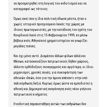
να προσμετρηθεί στη λογική του ενδοτισμού και να
καταγραφεί ως τέτοιος.
Όμως εκεί που η ίδια πολιτική έδωσε ρέστα, ήταν ο
χωρίς ιστορικό προηγούμενο λεκές της χώρας με
ίδιους πρωταγωνιστές, με την κατάδοση του ηγέτη του
Κουρδικού λαού στις 15 Φεβρουαρίου 1999, εν μέσω
βέβαια ενός Αθηναϊκού χρηματιστηρίου να γνωρίζει
μεγάλες πιένες.
Και όχι μόνο αυτό. Διαμέσου άλλων φίλων αλλά και
Μέσων, κατασκευάζουν πατριωτικούς δήθεν χώρους,
άλλοτε ορθόδοξους συναγερμούς και αργότερα, οι ίδιοι
μηχανισμοί, χρυσές αυγές, για συκοφάντηση των
εθνικών ιδεών, όσο για την άμυνα απέναντι στην υπό
παλινόρθωση δεξιά. Κυρίως όμως ώστε να εμποδιστεί η
εθνική και Δημοκρατική αναγέννηση ενός νέου γνήσιου
πατριωτικού κινήματος.
Η ενδοτική παρακαταθήκη αυτών των ανθρώπων δεν