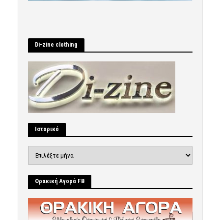
Di-zine clothing
Ιστορικό
Ιστορικό
Θρακική Αγορά FB