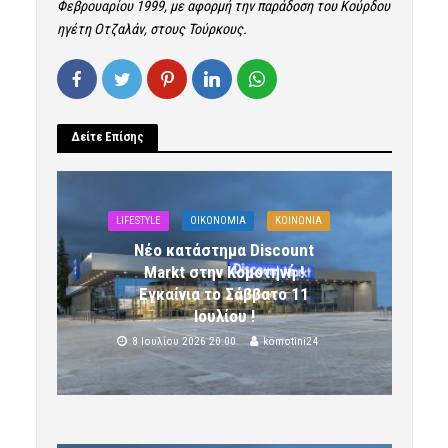
Φεβρουαρίου 1999, με αφορμή την παράδοση του Κούρδου
ηγέτη Οτζαλάν, στους Τούρκους.
Δείτε Επίσης
LIFESTYLE
OIKONOMIA
ΚΟΙΝΩΝΙΑ
Νέο κατάστημα Discount
Markt στην Κομοτηνή !
Εγκαίνια το Σάββατο 11
Ιουλίου !
8 Ιουλίου 2026 20:00
komotini24