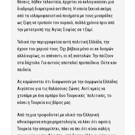
θέσεις, δήθεν τελευταία, έρχεται να εκλογικεύσει μια
διαδρομή διαμετρικά αντίθετη. Η οποία ξεκινά ακόμη
από τα ισλαμοφασιστικά ποιήματα με τους μιναρέδες
ως ξίφη να τρυπούν τον ουρανό, πολλά χρόνια πριν από
την μετατροπή της Αγίας Σοφίας σε τζαμί.
Τελικά την περιγραφείσα αυτή πολιτική Ελλάδα, την
έχουν του χεριού τους. Όχι βέβαια μόνο οι εκ δυσμών
αλλά κυρίως, οι απέναντι, οι εξ ανατολών. Την παίζουν
στα δάχτυλα. Για αυτούς αποτελεί προπαίδεια. Ούτε καν
παιδεία.
Ας καμώνονται ότι διαφωνούν με την συμφωνία Ελλάδας
Αιγύπτου για τις θαλάσσιες ζώνες. Αντί εμείς να
χτυπάμε με ένα σμπάρο δυο Τουρκικές ΄πολιτικές, το
κάνει η Τουρκία εις βάρος μας.
Από τη μια τροφοδοτεί με υλικό την Ελληνική
εθνικόφρονα επιχειρηματολογία, να λέει ότι αφού η
Τουρκία την απορρίπτει, πάει να πει ότι είναι καλή η