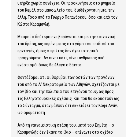
υπήρξε χωρίς συνέχεια. Οι προσκυνήσεις στο μνημείο
του Κεμάλ στο μαυσωλείο του, διαδέχονται η μια, την
άλλη. Τόσο από το Γιώργο Παπανδρέου, όσο και από τον
Κώστα Καραμανλή.
Μπορεί ο δεύτερος να βαρύνεται και με την κοινωνική
του δράση, ως παράνυμφος στο γάμο του παιδιού του
ερντογάν, όμως ο πρώτος δεν έχει ιστορικό
προηγούμενο. Αν είναι κάτι, είναι άνθρωπος από
ενδοτισμό, όπως θα έλεγε ο Βάιντα.
Φαντάζομαι ότι οι θόρυβοι των οστών των προγόνων
του από το Α’ Νεκροταφείο των Αθηνών, σχετίζονται με
τον βίο και την πολιτεία του επιγόνου τους, ως προς
τις Ελληνοτουρκικές σχέσεις. Και που θα ακουστούν ως
το Σύνταγμα, όταν μάθουν ότι εκθειάζει τον Κόφι Ανάν,
ως οραματιστή.
Από τη ναιναικίστικη στάση του, μετά του Σημίτη – ο
Καραμανλής δεν έκανε το ίδιο – απέναντι στο σχέδιο