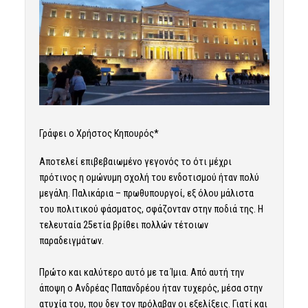
Γράφει ο Χρήστος Κηπουρός*
Αποτελεί επιβεβαιωμένο γεγονός το ότι μέχρι
πρότινος η ομώνυμη σχολή του ενδοτισμού ήταν πολύ
μεγάλη. Παλικάρια – πρωθυπουργοί, εξ όλου μάλιστα
του πολιτικού φάσματος, σφάζονταν στην ποδιά της. Η
τελευταία 25ετία βρίθει πολλών τέτοιων
παραδειγμάτων.
Πρώτο και καλύτερο αυτό με τα Ίμια. Από αυτή την
άποψη ο Ανδρέας Παπανδρέου ήταν τυχερός, μέσα στην
ατυχία του, που δεν τον πρόλαβαν οι εξελίξεις. Γιατί και