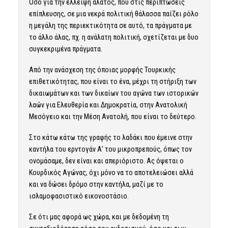
Όσο για την έλλειψη άλατος, που στις περιπτώσεις
επίπλευσης, σε μια νεκρά πολιτική θάλασσα παίζει ρόλο
η μεγάλη της περιεκτικότητα σε αυτό, τα πράγματα με
το άλλο άλας, πχ. η ανάλατη πολιτική, σχετίζεται με δυο
συγκεκριμένα πράγματα.
Από την ανάσχεση της όποιας μορφής Τουρκικής
επιθετικότητας, που είναι το ένα, μέχρι τη στήριξη των
δικαιωμάτων και των δικαίων του αγώνα των ιστορικών
λαών για Ελευθερία και Δημοκρατία, στην Ανατολική
Μεσόγειο και την Μέση Ανατολή, που είναι το δεύτερο.
Στο κάτω κάτω της γραφής το λαδάκι που έμεινε στην
καντήλα του ερντογάν Α’ του μικροπρεπούς, όπως τον
ονομάσαμε, δεν είναι και απεριόριστο. Ας όψεται ο
Κουρδικός Αγώνας, όχι μόνο να το αποτελειώσει αλλά
και να δώσει δρόμο στην καντήλα, μαζί με το
ισλαμοφασιστικό εικονοστάσιο.
Σε ότι μας αφορά ως χώρα, και με δεδομένη τη