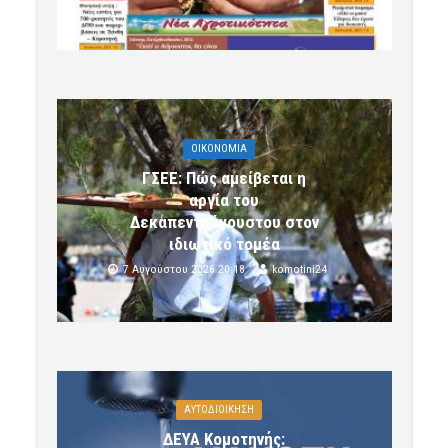
OIKONOMIA
ΓΣΕΕ: Πώς αμείβεται η
αργία του
Δεκαπενταύγουστου στον
ιδιωτικό τομέα
7 Αυγούστου 2026 20:18
komotini24
ΑΥΤΟΔΙΟΙΚΗΣΗ
ΔΕΥΑ Κομοτηνής: