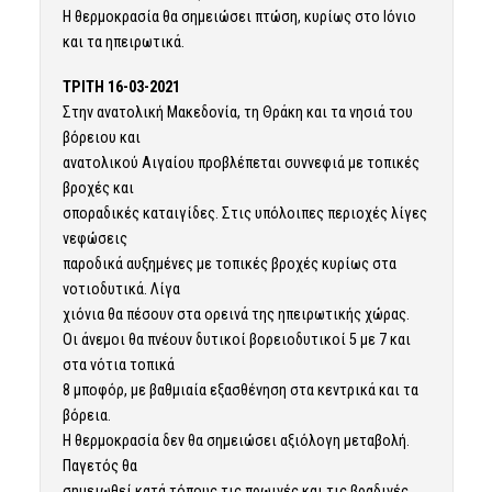
Η θερμοκρασία θα σημειώσει πτώση, κυρίως στο Ιόνιο
και τα ηπειρωτικά.
ΤΡΙΤΗ 16-03-2021
Στην ανατολική Μακεδονία, τη Θράκη και τα νησιά του
βόρειου και
ανατολικού Αιγαίου προβλέπεται συννεφιά με τοπικές
βροχές και
σποραδικές καταιγίδες. Στις υπόλοιπες περιοχές λίγες
νεφώσεις
παροδικά αυξημένες με τοπικές βροχές κυρίως στα
νοτιοδυτικά. Λίγα
χιόνια θα πέσουν στα ορεινά της ηπειρωτικής χώρας.
Οι άνεμοι θα πνέουν δυτικοί βορειοδυτικοί 5 με 7 και
στα νότια τοπικά
8 μποφόρ, με βαθμιαία εξασθένηση στα κεντρικά και τα
βόρεια.
Η θερμοκρασία δεν θα σημειώσει αξιόλογη μεταβολή.
Παγετός θα
σημειωθεί κατά τόπους τις πρωινές και τις βραδινές