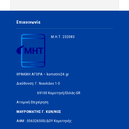
Επικοινωνία
Μ.Η.Τ.
232083
ΘΡΑΚΙΚΗ ΑΓΟΡΑ – komotini24.gr
Διεύθυνση: Γ. Νικολάου 1-3
69100 Κομοτηνή/Ελλάς-GR
Ατομική Επιχείρηση
ΜΑΥΡΟΜΑΤΗΣ Γ. ΚΩΝ/ΝΟΣ
ΑΦΜ : 056326500/ΔOΥ Κομοτηνής