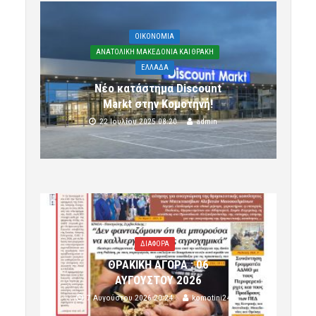
OIKONOMIA
ΑΝΑΤΟΛΙΚΗ ΜΑΚΕΔΟΝΙΑ ΚΑΙ ΘΡΑΚΗ
ΕΛΛΑΔΑ
Νέο κατάστημα Discount
Markt στην Κομοτηνή!
22 Ιουλίου 2025 08:20
admin
ΔΙΑΦΟΡΑ
ΘΡΑΚΙΚΗ ΑΓΟΡΑ : 06
ΑΥΓΟΥΣΤΟΥ 2026
7 Αυγούστου 2026 20:24
komotini24