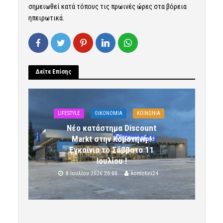
σημειωθεί κατά τόπους τις πρωινές ώρες στα βόρεια
ηπειρωτικά.
Δείτε Επίσης
LIFESTYLE
OIKONOMIA
ΚΟΙΝΩΝΙΑ
Νέο κατάστημα Discount
Markt στην Κομοτηνή !
Εγκαίνια το Σάββατο 11
Ιουλίου !
8 Ιουλίου 2026 20:00
komotini24