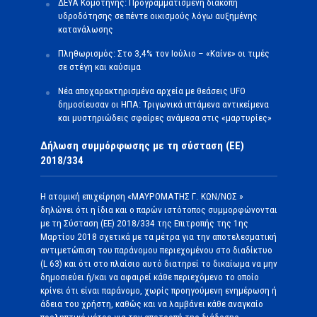
ΔΕΥΑ Κομοτηνής: Προγραμματισμένη διακοπή
υδροδότησης σε πέντε οικισμούς λόγω αυξημένης
κατανάλωσης
Πληθωρισμός: Στο 3,4% τον Ιούλιο – «Καίνε» οι τιμές
σε στέγη και καύσιμα
Νέα αποχαρακτηρισμένα αρχεία με θεάσεις UFO
δημοσίευσαν οι ΗΠΑ: Τριγωνικά ιπτάμενα αντικείμενα
και μυστηριώδεις σφαίρες ανάμεσα στις «μαρτυρίες»
Δήλωση συμμόρφωσης με τη σύσταση (ΕΕ)
2018/334
Η ατομική επιχείρηση «ΜΑΥΡΟΜΑΤΗΣ Γ. ΚΩΝ/ΝΟΣ »
δηλώνει ότι η ίδια και ο παρών ιστότοπος συμμορφώνονται
με τη Σύσταση (ΕΕ) 2018/334 της Επιτροπής της 1ης
Μαρτίου 2018 σχετικά με τα μέτρα για την αποτελεσματική
αντιμετώπιση του παράνομου περιεχομένου στο διαδίκτυο
(L 63) και ότι στο πλαίσιο αυτό διατηρεί το δικαίωμα να μην
δημοσιεύει ή/και να αφαιρεί κάθε περιεχόμενο το οποίο
κρίνει ότι είναι παράνομο, χωρίς προηγούμενη ενημέρωση ή
άδεια του χρήστη, καθώς και να λαμβάνει κάθε αναγκαίο