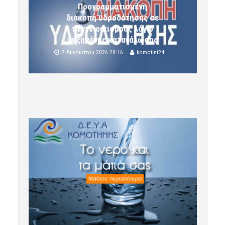
Προγραμματισμένη
διακοπή υδροδότησης σε
πέντε οικισμούς λόγω
αυξημένης κατανάλωσης
7 Αυγούστου 2026 20:16
komotini24