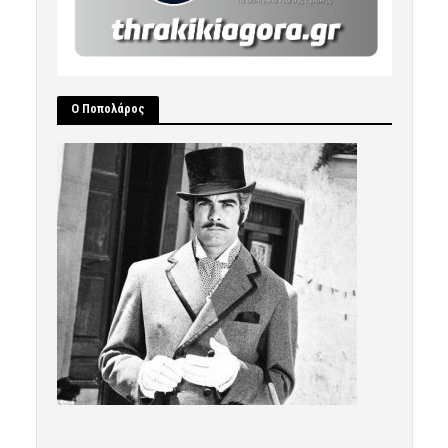
Ο Ποπολάρος