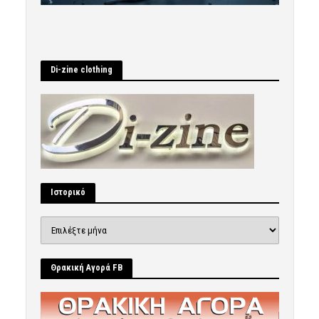
Di-zine clothing
Ιστορικό
Ιστορικό
Θρακική Αγορά FB