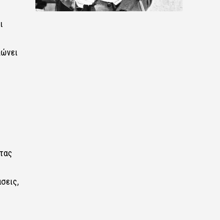
ι
λώνει
ι
ντας
σεις,