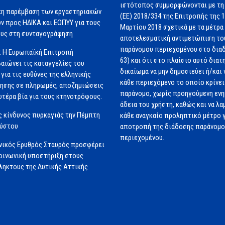
ιστότοπος συμμορφώνονται με τη
κη παρέμβαση των εργαστηριακών
(ΕΕ) 2018/334 της Επιτροπής της 
ν προς ΗΔΙΚΑ και ΕΟΠΥΥ για τους
Μαρτίου 2018 σχετικά με τα μέτρα 
υς στη συνταγογράφηση
αποτελεσματική αντιμετώπιση το
παράνομου περιεχομένου στο διαδ
: Η Ευρωπαϊκή Επιτροπή
63) και ότι στο πλαίσιο αυτό διατ
αιώνει τις καταγγελίες του
δικαίωμα να μην δημοσιεύει ή/και 
για τις ευθύνες της ελληνικής
κάθε περιεχόμενο το οποίο κρίνει 
ησης σε πληρωμές, αποζημιώσεις
παράνομο, χωρίς προηγούμενη εν
ωτέρα βία για τους κτηνοτρόφους.
άδεια του χρήστη, καθώς και να λα
 κίνδυνος πυρκαγιάς την Πέμπτη
κάθε αναγκαίο προληπτικό μέτρο γ
ούστου
αποτροπή της διάδοσης παράνομ
περιεχομένου.
νικός Ερυθρός Σταυρός προσφέρει
ινωνική υποστήριξη στους
ηκτους της Δυτικής Αττικής