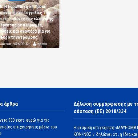
Λ: Η Ευρωπαϊκή Επιτροπή
αιώνει τις καταγγελίες του
α τις ευθύνες της ελληνικής
έρνησης σε πληρωμές,
ώσεις και ανωτέρα βία για
τους κτηνοτρόφους.
ούστου 2026 09:32
admin
α άρθρα
Δήλωση συμμόρφωσης με τ
σύσταση (ΕΕ) 2018/334
νεια 330 εκατ. ευρώ για τις
εσαίες επιχειρήσεις μέσω του
Η ατομική επιχείρηση «ΜΑΥΡΟΜΑΤ
Ι
ΚΩΝ/ΝΟΣ » δηλώνει ότι η ίδια και