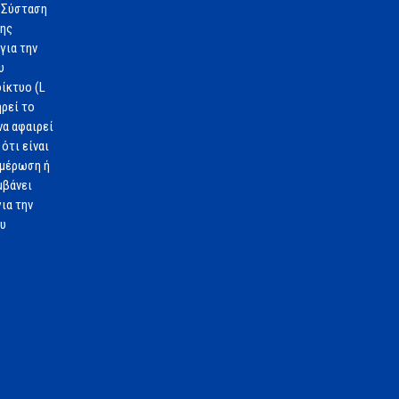
 Σύσταση
1ης
για την
υ
ίκτυο (L
ηρεί το
να αφαιρεί
ότι είναι
ημέρωση ή
μβάνει
ια την
ου