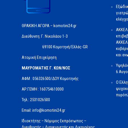
Εξώδι
γιατρώ
ελέγχο
ΘΡΑΚΙΚΗ ΑΓΟΡΑ – komotini24.gr
ΑΚΚΕΛ
επιβεβ
Διεύθυνση: Γ. Νικολάου 1-3
ΑΚΚΕΛ 
69100 Κομοτηνή/Ελλάς-GR
κυβέρν
και αν
Ατομική Επιχείρηση
Υψηλός
ΜΑΥΡΟΜΑΤΗΣ Γ. ΚΩΝ/ΝΟΣ
6 Αυγ
ΑΦΜ : 056326500/ΔOΥ Κομοτηνής
Ο Ελλη
ψυχοκο
ΑΡ.ΓΕΜΗ : 160754610000
πυρόπλ
Τηλ.: 2531026500
Email: info@komotini24.gr
Ιδιοκτήτης – Νόμιμος Εκπρόσωπος –
Διευθυντής – Διαχειριστής και Δικαιούχος