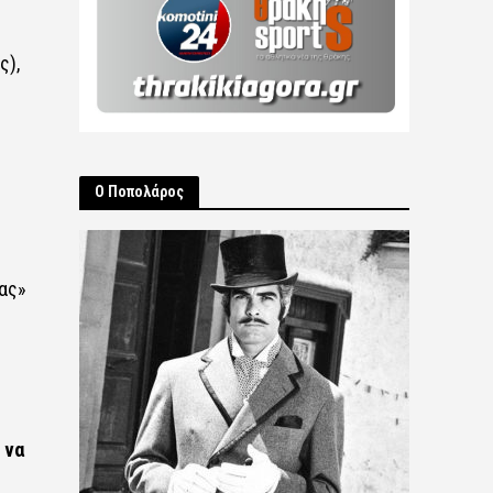
ς),
Ο Ποπολάρος
ας»
 να