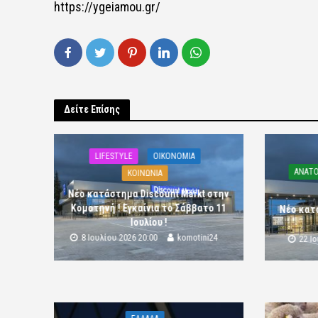
https://ygeiamou.gr/
Δείτε Επίσης
LIFESTYLE
OIKONOMIA
ΑΝΑΤΟ
ΚΟΙΝΩΝΙΑ
Νέο κατάστημα Discount Markt στην
Κομοτηνή ! Εγκαίνια το Σάββατο 11
Νέο κατ
Ιουλίου !
8 Ιουλίου 2026 20:00
komotini24
22 Ι