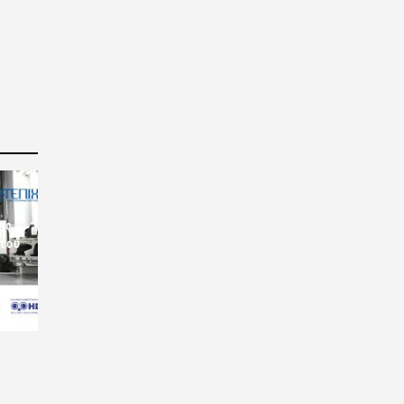
ις
 του