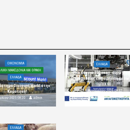
OIKONOMIA
ΕΛΛΑΔΑ
ΛΙΚΗ ΜΑΚΕΔΟΝΙΑ ΚΑΙ ΘΡΑΚΗ
Νέα δάνεια 330 εκατ. ευρώ για τ
ΕΛΛΑΔΑ
μικρομεσαίες επιχειρήσεις μέσω
ΤΕΠΙΧ ΙΙΙ
άστημα Discount Markt στην
6 Αυγούστου 2026 09:32
Κομοτηνή!
komotini24
ουλίου 2025 08:20
admin
ΕΛΛΑΔΑ