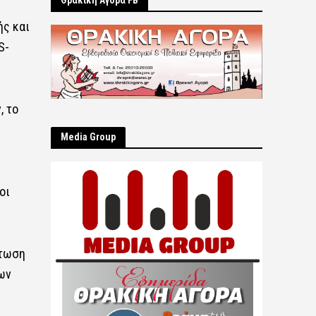
Θρακική Αγορά FB
ής και
S-
, το
Μedia Group
οι
πτωση
ων