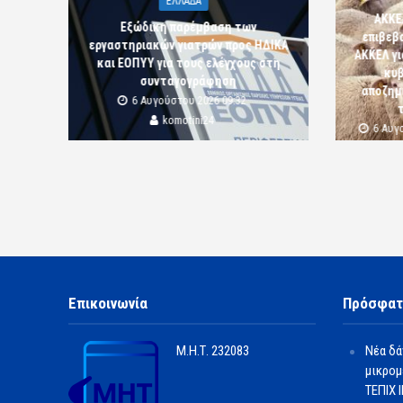
ΕΛΛΑΔΑ
ΑΚΚΕ
Εξώδικη παρέμβαση των
επιβεβ
εργαστηριακών γιατρών προς ΗΔΙΚΑ
ΑΚΚΕΛ γι
και ΕΟΠΥΥ για τους ελέγχους στη
κυβ
συνταγογράφηση
αποζημι
6 Αυγούστου 2026 09:32
komotini24
6 Αυγ
Επικοινωνία
Πρόσφατ
Μ.Η.Τ.
232083
Νέα δά
μικρομ
ΤΕΠΙΧ ΙΙ