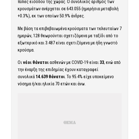
πύλες εισόδου της χώρας. Ο συνολικός αριθμός των
κρουσμάτων ανέρχεται σε 643.055 (ημερήσια μεταβολή
+0.3%), εκ των οποίων 50.9% άνδρες.
Με βάση τα επιβεβαιωμένα κρούσματα των τελευταίων 7
ημερών, 128 θεωρούνται σχετιζόμενα με ταξίδι από το
εξωτερικό και 3.487 είναι σχετιζόμενα με ήδη γνωστό
κρούσμα.
Οι
νέοι θάνατοι
ασθενών με COVID-19 είναι
33
, ενώ από
την έναρξη της επιδημίας έχουν καταγραφεί
συνολικά
14.639 θάνατοι
. Το 95.4% είχε υποκείμενο
νόσημα ή/και ηλικία 70 ετών και άνω.