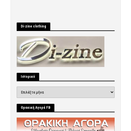
Di-zine clothing
Ιστορικό
Ιστορικό
Θρακική Αγορά FB