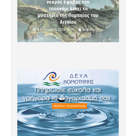
νεκρός έφηβος του
τσουνάμι λύνει το
μυστήριο της Πομπηίας του
Αιγαίου
8 Αυγούστου 2026 10:17
komotini24