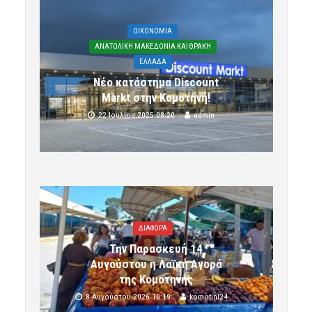
OIKONOMIA
ΑΝΑΤΟΛΙΚΗ ΜΑΚΕΔΟΝΙΑ ΚΑΙ ΘΡΑΚΗ
ΕΛΛΑΔΑ
Νέο κατάστημα Discount
Markt στην Κομοτηνή!
22 Ιουλίου 2025 08:20
admin
ΔΙΑΦΟΡΑ
Την Παρασκευή 14
Αυγούστου η Λαϊκή Αγορά
της Κομοτηνής
8 Αυγούστου 2026 10:19
komotini24