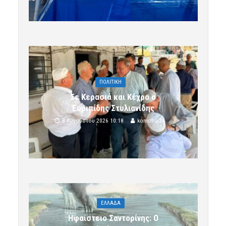
ΠΟΛΙΤΙΚΗ
Σε Κερασιά και Κέχρο ο
Ευριπίδης Στυλιανίδης
8 Αυγούστου 2026 10:18
komotini24
ΕΛΛΑΔΑ
Ηφαίστειο Σαντορίνης: Ο