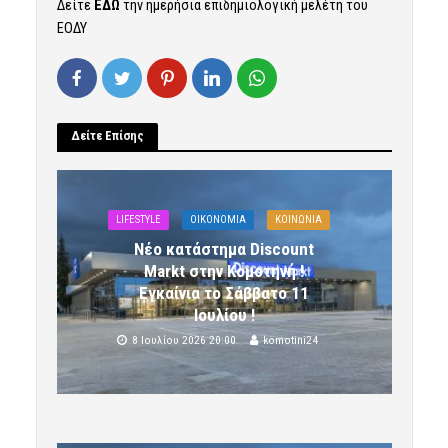
Δείτε
ΕΔΩ
την ημερήσια επιδημιολογική μελέτη του
ΕΟΔΥ
Δείτε Επίσης
LIFESTYLE
OIKONOMIA
ΚΟΙΝΩΝΙΑ
Νέο κατάστημα Discount
Markt στην Κομοτηνή !
Εγκαίνια το Σάββατο 11
Ιουλίου !
8 Ιουλίου 2026 20:00
komotini24