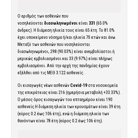
Ο αριθμός των ασθενών που
νοσηλεύονται
διασωληνωμένοι
είναι
331
(65.0%
άνδρες). Η διάμεση ηλικία τους είναι 65 έτη. To 81.0%
έχει υποκείμενο νόσημα ή/και ηλικία 70 ετών και άνω.
Μεταξύ των ασθενών που νοσηλεύονται
διασωληνωμένοι, 298 (90.03%) είναι ανεμβολίαστοι ή
μερικώς εμβολιασμένοι και 33 (9.97%) είναι πλήρως
εμβολιασμένοι. Από την αρχή της πανδημίας έχουν
εξέλθει από τις ΜΕΘ 3.122 ασθενείς.
Οι εισαγωγές νέων ασθενών
Covid-19
στα νοσοκομεία
της επικράτειας είναι 216 (ημερήσια μεταβολή +33.33%).
Ο μέσος όρος εισαγωγών του επταημέρου είναι 190
ασθενείς.Η διάμεση ηλικία των κρουσμάτων είναι 39 έτη
(εύρος 0.2 έως 106 έτη), ενώ η διάμεση ηλικία των
θανόντων είναι 78 έτη (εύρος 0.2 έως 106 έτη).