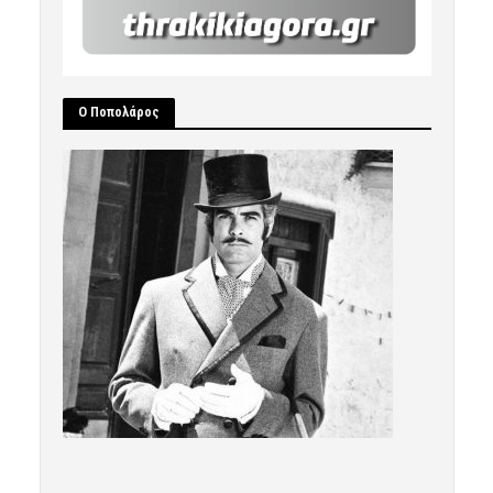
Ο Ποπολάρος