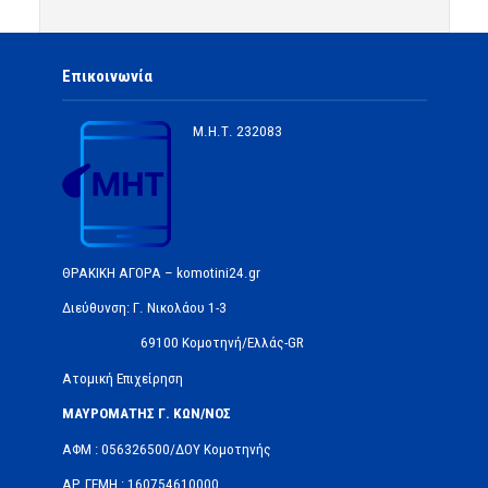
Επικοινωνία
Μ.Η.Τ.
232083
ΘΡΑΚΙΚΗ ΑΓΟΡΑ – komotini24.gr
Διεύθυνση: Γ. Νικολάου 1-3
69100 Κομοτηνή/Ελλάς-GR
Ατομική Επιχείρηση
ΜΑΥΡΟΜΑΤΗΣ Γ. ΚΩΝ/ΝΟΣ
ΑΦΜ : 056326500/ΔOΥ Κομοτηνής
ΑΡ.ΓΕΜΗ : 160754610000