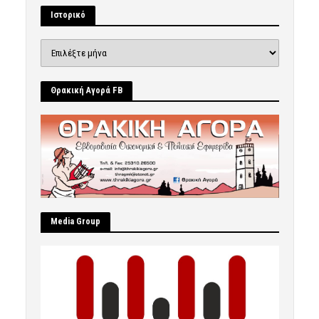
Ιστορικό
Ιστορικό
Θρακική Αγορά FB
Μedia Group