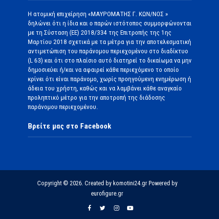
Η ατομική επιχείρηση «ΜΑΥΡΟΜΑΤΗΣ Γ. ΚΩΝ/ΝΟΣ »
δηλώνει ότι η ίδια και ο παρών ιστότοπος συμμορφώνονται
με τη Σύσταση (ΕΕ) 2018/334 της Επιτροπής της 1ης
Μαρτίου 2018 σχετικά με τα μέτρα για την αποτελεσματική
αντιμετώπιση του παράνομου περιεχομένου στο διαδίκτυο
(L 63) και ότι στο πλαίσιο αυτό διατηρεί το δικαίωμα να μην
δημοσιεύει ή/και να αφαιρεί κάθε περιεχόμενο το οποίο
κρίνει ότι είναι παράνομο, χωρίς προηγούμενη ενημέρωση ή
άδεια του χρήστη, καθώς και να λαμβάνει κάθε αναγκαίο
προληπτικό μέτρο για την αποτροπή της διάδοσης
παράνομου περιεχομένου.
Βρείτε μας στο Facebook
Copyright © 2026. Created by komotini24.gr Powered by
eurofigure.gr