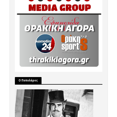
Ο Ποπολάρος