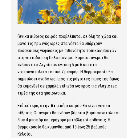
Γενικά αίθριος καιρός προβλέπεται σε όλη τη χώρα και
μόνο τις πρωινές ώρες στα νότια θα υπάρχουν
πρόσκαιρες νεφώσεις με πιθανότητα τοπικών βροχών
στη νοτιοδυτική Πελοπόννησο. Βόρειοι άνεμοι θα
πνέουν στο Αιγαίο με ένταση 5 με 6 και στα
νοτιοανατολικά τοπικά 7 μποφόρ. Η θερμοκρασία θα
σημειώσει άνοδο ως προς τις μέγιστες τιμές της όμως
θα κυμανθεί σε χαμηλά επίπεδα ως προς τις ελάχιστες
τιμές της στα ηπειρωτικά.
Ειδικότερα,
στην Αττική
ο καιρός θα είναι γενικά
αίθριος. Οι άνεμοι θα πνέουν βόρειοι βορειοανατολικοί
3 με 4 μποφόρ και γρήγορα μεταβλητοί ασθενείς. Η
θερμοκρασία θα κυμανθεί από 13 έως 25 βαθμούς
Κελσίου.