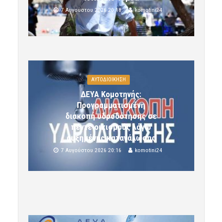
7 Αυγούστου 2026 20:18
komotini24
ΑΥΤΟΔΙΟΙΚΗΣΗ
ΔΕΥΑ Κομοτηνής:
Προγραμματισμένη
διακοπή υδροδότησης σε
πέντε οικισμούς λόγω
αυξημένης κατανάλωσης
7 Αυγούστου 2026 20:16
komotini24