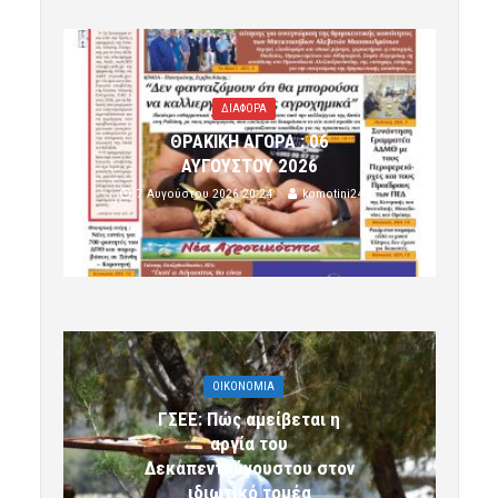
ΔΙΑΦΟΡΑ
ΘΡΑΚΙΚΗ ΑΓΟΡΑ : 06
ΑΥΓΟΥΣΤΟΥ 2026
7 Αυγούστου 2026 20:24
komotini24
OIKONOMIA
ΓΣΕΕ: Πώς αμείβεται η
αργία του
Δεκαπενταύγουστου στον
ιδιωτικό τομέα