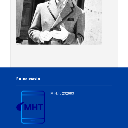
Επικοινωνία
Μ.Η.Τ.
232083