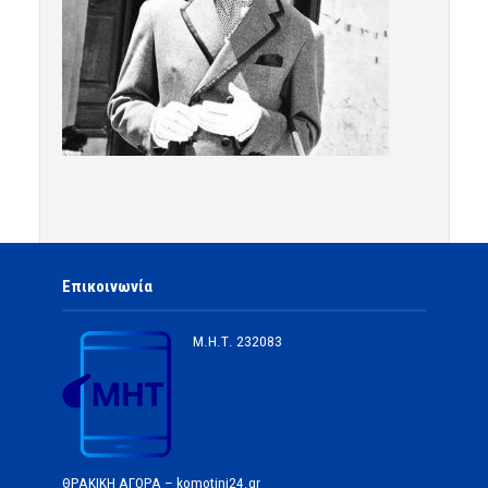
Επικοινωνία
Μ.Η.Τ.
232083
ΘΡΑΚΙΚΗ ΑΓΟΡΑ – komotini24.gr