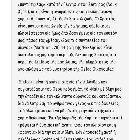
«παντί τῷ λαῷ» κατά τήν Γέννησιν τοῦ Σωτῆρος (Λουκ.
β΄, 10), αὐτή εἶναι ἡ ἀναφαίρετος καί «πεπληρωμένη
χαρά» (Α´ Ἰωαν. α΄, 4) τῆς ἐν Χριστῷ ζωῆς. Ὁ Χριστός
εἶναι πάντοτε παρών εἰς τήν ζωήν μας, εὑρίσκεται
πλησιέστερον εἰς ἡμᾶς ἀπό ὅσον ἡμεῖς εἰς τόν ἑαυτόν
μας, πάσας τάς ἡμέρας, «ἕως τῆς συντελείας τοῦ
αἰῶνος» (Ματθ. κη´, 20). Ἡ ζωή τῆς Ἐκκλησίας εἶναι
ἀκατάλυτος μαρτυρία περί τῆς ἐλθούσης Χάριτος καί
περί τῆς ἐλπίδος τῆς Βασιλείας, τῆς πληρότητος τῆς
ἀποκαλύψεως τοῦ μυστηρίου τῆς Θείας Οἰκονομίας.
Ἡ πίστις εἶναι ἡ ἀπάντησις εἰς τήν φιλάνθρωπον
συγκατάβασιν τοῦ Θεοῦ πρός ἡμᾶς, τό «Ναί» μέ ὅλην μας
τήν ὕπαρξιν εἰς τόν «κλίναντα οὐρανούς καί καταβάντα»,
διά νά λυτρώσῃ τό ἀνθρώπινον γένος «ἐκ τῆς δουλείας
τοῦ ἀλλοτρίου» καί νά μᾶς ἀνοίξῃ τήν ὁδόν τῆς κατά
χάριν θεώσεως. Ἐκ τῆς δωρεᾶς τῆς Χάριτος πηγάζει καί
τρέφεται ἡ θυσιαστική ἀγάπη πρός τόν πλησίον καί ἡ
«φροντίς» διά τήν κτίσιν ὅλην. Ἐάν ἀπουσιάζῃ αὐτή ἡ
φιλάδελφος ἀγάπη καί ἡ θεοτερπής μέριμνα διά τήν