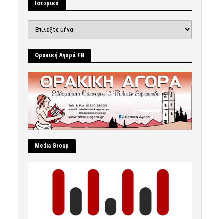
Ιστορικό
Ιστορικό
Θρακική Αγορά FB
Μedia Group