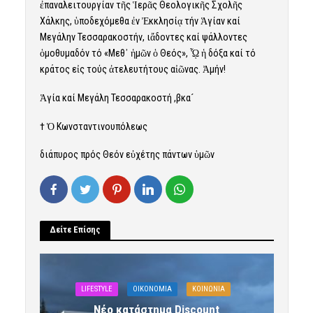
ἐπαναλειτουργίαν τῆς Ἱερᾶς Θεολογικῆς Σχολῆς
Χάλκης, ὑποδεχόμεθα ἐν Ἐκκλησίᾳ τήν Ἁγίαν καί
Μεγάλην Τεσσαρακοστήν, ιἄδοντες καί ψάλλοντες
ὁμοθυμαδόν τό «Μεθ᾿ ἡμῶν ὁ Θεός», ᾯ ἡ δόξα καί τό
κράτος εἰς τούς ἀτελευτήτους αἰῶνας. Ἀμήν!
Ἁγία καί Μεγάλη Τεσσαρακοστή ,βκα´
† Ὁ Κωνσταντινουπόλεως
διάπυρος πρός Θεόν εὐχέτης πάντων ὑμῶν
Δείτε Επίσης
LIFESTYLE
OIKONOMIA
ΚΟΙΝΩΝΙΑ
Νέο κατάστημα Discount