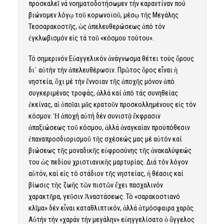
προσκαλεῖ νά νοηματοδοτήσωμεν τήν καραντίναν πού
βιώνομεν λόγῳ τοῦ κορωνοϊοῦ, μέσῳ τῆς Μεγάλης
Τεσσαρακοστῆς, ὡς ἀπελευθερώσεως ἀπό τόν
ἐγκλωβισμόν εἰς τά τοῦ «κόσμου τούτου».
Τό σημερινόν Εὐαγγελικόν ἀνάγνωσμα θέτει τούς ὅρους
δι᾽ αὐτήν τήν ἀπελευθέρωσιν. Πρῶτος ὅρος εἶναι ἡ
νηστεία, ὄχι μέ τήν ἔννοιαν τῆς ἀποχῆς μόνον ἀπό
συγκεριμένας τροφάς, ἀλλά καί ἀπό τάς συνηθείας
ἐκείνας, αἱ ὁποῖαι μᾶς κρατοῦν προσκολλημένους εἰς τόν
κόσμον. Ἡ ἀποχή αὐτή δέν συνιστᾷ ἔκφρασιν
ἀπαξιώσεως τοῦ κόσμου, ἀλλά ἀναγκαίαν προϋπόθεσιν
ἐπαναπροσδιορισμοῦ τῆς σχέσεώς μας μέ αὐτόν καί
βιώσεως τῆς μοναδικῆς εὐφροσύνης τῆς ἀνακαλύψεώς
του ὡς πεδίου χριστιανικῆς μαρτυρίας. Διά τόν λόγον
αὐτόν, καί εἰς τό στάδιον τῆς νηστείας, ἡ θέασις καί
βίωσις τῆς ζωῆς τῶν πιστῶν ἔχει πασχαλινόν
χαρακτῆρα, γεῦσιν Ἀναστάσεως. Τό «σαρακοστιανό
κλῖμα» δέν εἶναι καταθλιπτικόν, ἀλλά ἀτμόσφαιρα χαρᾶς.
Αὐτήν τήν «χαράν τήν μεγάλην» εὐηγγελίσατο ὁ ἄγγελος