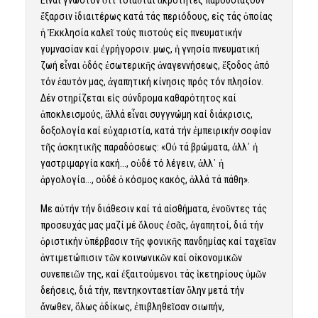
ἔξαρσιν ἰδιαιτέρως κατά τάς περιόδους, εἰς τάς ὁποίας
ἡ Ἐκκλησία καλεῖ τούς πιστούς εἰς πνευματικήν
γυμνασίαν καί ἐγρήγορσιν. Ὅμως, ἡ γνησία πνευματική
ζωή εἶναι ὁδός ἐσωτερικῆς ἀναγεννήσεως, ἔξοδος ἀπό
τόν ἑαυτόν μας, ἀγαπητική κίνησις πρός τόν πλησίον.
Δέν στηρίζεται εἰς σύνδρομα καθαρότητος καί
ἀποκλεισμούς, ἄλλά εἶναι συγγνώμη καί διάκρισις,
δοξολογία καί εὐχαριστία, κατά τήν ἐμπειρικήν σοφίαν
τῆς ἀσκητικῆς παραδόσεως: «Οὐ τά βρώματα, ἀλλ᾿ ἡ
γαστριμαργία κακή…, οὐδέ τό λέγειν, ἀλλ᾿ ἡ
ἀργολογία…, οὐδέ ὁ κόσμος κακός, ἀλλά τά πάθη».
Με αὐτήν τήν διάθεσιν καί τά αἰσθήματα, ἑνοῦντες τάς
προσευχάς μας μαζί μέ ὅλους ἐσᾶς, ἀγαπητοί, διά τήν
ὁριστικήν ὑπέρβασιν τῆς φονικῆς πανδημίας καί ταχεῖαν
ἀντιμετώπισιν τῶν κοινωνικῶν καί οἰκονομικῶν
συνεπειῶν της, καί ἐξαιτούμενοι τάς ἱκετηρίους ὑμῶν
δεήσεις, διά τήν, πεντηκονταετίαν ὅλην μετά τήν
ἄνωθεν, ὅλως ἀδίκως, ἐπιβληθεῖσαν σιωπήν,