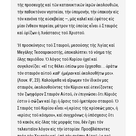
τῆς προσευχῆς καί τῶν κατανυκτικῶν ἱερῶν ἀκολουθιῶν,
τήν παθοκτόνον νηστείαν, τήν ὑπομονήν, τήν ὑπακοήν εἰς
τόν κανόνα τῆς εὐσεβείας —, μᾶς καλεῖ καί ἐφέτος εἰς
μίαν ἔνθεον πορείαν, μέτρον τῆς ὁποίας εἶναι ὁ Σταυρός
καί ὁρίζων ἡ Ἀνάστασις τοῦ Χριστοῦ.
Ἡ προσκύνησις τοῦ Σταυροῦ, μεσούσης τῆς Ἁγίας καί
Μεγάλης Τεσσαρακοστῆς, ἀποκαλύπτει τό νόημα τῆς
ὅλης περιόδου. Ὁ λόγος τοῦ Κυρίου ἠχεῖ καί
συγκλονίζει: «εἴ τις θέλει ὀπίσω μου ἔρχεσθαι … ἀράτω
τόν σταυρόν αὐτοῦ
καθ᾿ ἡμέραν
καί ἀκολουθήτω μοι».
(Λουκ. θ’, 23). Καλούμεθα νά αἴρωμεν τόν ἰδικόν μας
σταυρόν, ἀκολουθοῦντες τόν Κύριον καί ἀτενίζοντες
τόν ζωηφόρον Σταυρόν Αὐτοῦ, ἐν ἐπιγνώσει ὅτι Κύριός
ἐστιν ὁ σώζων καί ὄχι ἡ ἄρσις τοῦ ἡμετέρου σταυροῦ. Ὁ
Σταυρός τοῦ Κυρίου εἶναι «ἡ κρίσις τῆς κρίσεώς μας», ἡ
«κρίσις τοῦ κόσμου», καί συγχρόνως ἡ ὑπόσχεσις ὅτι
τό κακόν, εἰς ὅλας τάς μορφάς του, δέν ἔχει τόν
τελευταῖον λόγον εἰς τήν ἱστορίαν. Προσβλέποντες