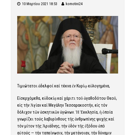
10 Μαρτίου 2021 18:53
komotini24
Τιμιώτατοι ἀδελφοί καί τέκνα ἐν Κυρίῳ εὐλογημένα,
Εἰσερχόμεθα, εὐδοκίᾳ καί χάριτι τοῦ ἀγαθοδότου Θεοῦ,
εἰς τήν Ἁγίαν καί Μεγάλην Τεσσαρακοστήν, εἰς τόν
δόλιχον τῶν ἀσκητικῶν ἀγώνων. Ἡ Ἐκκλησία, ἡ ὁποία
γνωρίζει τούς λαβυρίνθους τῆς ἀνθρωπίνης ψυχῆς καί
τόν μίτον τῆς Ἀριάδνης, τήν ὁδόν τῆς ἐξόδου ἀπό
αὐτούς — τήν ταπείνωσιν, τήν μετάνοιαν, τήν δύναμιν