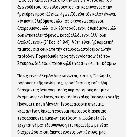
πρός τόν Χριστόν καί, ὑπό τήν σκέπην Αὐτοῦ ὡς τοῦ
ἀγωνοθέτου, τοῦ εὐλογοῦντος καί κρατύνοντος τήν
ἡμετέραν προσπάθειαν, ἀγωνιζόμεθα τόν καλόν ἀγῶνα,
«ἐν παντί θλιβόμενοι ἀλλ᾿ οὐ στενοχωρούμενοι,
ἀπορούμενοι ἀλλ᾿ οὐκ ἐξαπορούμενοι, διωκόμενοι ἀλλ᾿
οὐκ ἐγκαταλειπόμενοι, καταβαλλόμενοι ἀλλ᾿ οὐκ
ἀπολλύμενοι» (Β´ Κορ. δ´, 8-9). Αὐτή εἶναι ἡ βιωματική
πεμπτουσία καί κατά τήν σταυροαναστάσιμον αὐτήν
περίοδον. Πορευόμεθα πρός τήν Ἀνάστασιν διά τοῦ
Σταυροῦ, διά τοῦ ὁποίου «ἦλθε χαρά ἐν ὅλῳ τῷ κόσμῳ».
Ἵσως τινές ἐξ ὑμῶν διερωτῶνται, διατί ἡ Ἐκκλησία,
σοβούσης τῆς πανδημίας, προσθέτει εἰς τούς ἤδη
ὑπάρχοντας ὑγειονομικούς περιορισμούς καί μίαν
ἀκόμη «καραντίναν», αὐτήν τῆς Μεγάλης Τεσσαρακοστῆς.
Πράγματι, καί ἡ Μεγάλη Τεσσαρακοστή εἶναι μία
«καραντίνα», δηλαδή χρονική περίοδος διαρκείας
τεσσαράκοντα ἡμερῶν. Ὡστόσον, ἡ Ἐκκλησία δέν
ἔρχεται νά μᾶς ἐξουθενώσῃ ἔτι περαιτέρω μέ νέας
ὑποχρεώσεις καί ἀπαγορεύσεις. Ἀντιθέτως, μᾶς