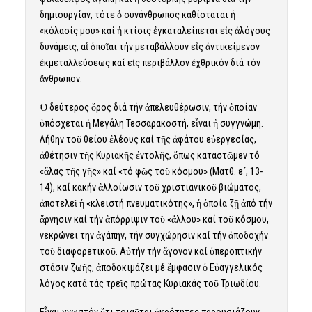
δημιουργίαν, τότε ὁ συνάνθρωπος καθίσταται ἡ
«κόλασίς μου» καί ἡ κτίσις ἐγκαταλείπεται εἰς ἀλόγους
δυνάμεις, αἱ ὁποῖαι τήν μεταβάλλουν εἰς ἀντικείμενον
ἐκμεταλλεύσεως καί εἰς περιβάλλον ἐχθρικόν διά τόν
ἄνθρωπον.
Ὁ δεύτερος ὅρος διά τήν ἀπελευθέρωσιν, τήν ὁποίαν
ὑπόσχεται ἡ Μεγάλη Τεσσαρακοστή, εἶναι ἡ συγγνώμη.
Λήθην τοῦ θείου ἐλέους καί τῆς ἀφάτου εὐεργεσίας,
ἀθέτησιν τῆς Κυριακῆς ἐντολῆς, ὅπως καταστῶμεν τό
«ἅλας τῆς γῆς» καί «τό φῶς τοῦ κόσμου» (Ματθ. ε´, 13-
14), καί κακήν ἀλλοίωσιν τοῦ χριστιανικοῦ βιώματος,
ἀποτελεῖ ἡ «κλειστή πνευματικότης», ἡ ὁποία ζῇ ἀπό τήν
ἄρνησιν καί τήν ἀπόρριψιν τοῦ «ἄλλου» καί τοῦ κόσμου,
νεκρώνει την ἀγάπην, τήν συγχώρησιν καί τήν ἀποδοχήν
τοῦ διαφορετικοῦ. Αὐτήν τήν ἄγονον καί ὑπεροπτικήν
στάσιν ζωῆς, ἀποδοκιμάζει μέ ἔμφασιν ὁ Εὐαγγελικός
λόγος κατά τάς τρεῖς πρώτας Κυριακάς τοῦ Τριωδίου.
Εἶναι γνωστόν ὅτι τοιαῦται ἀκρότητες παρουσιάζουν