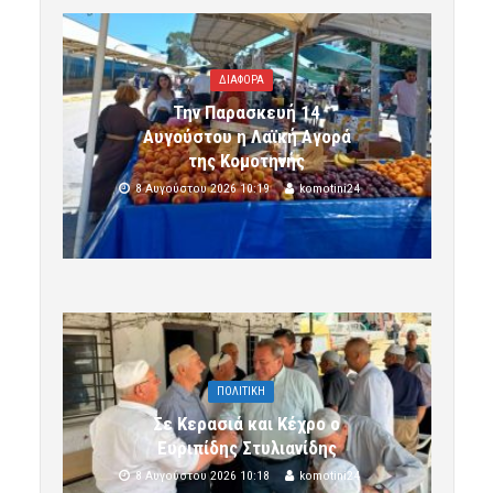
ΔΙΑΦΟΡΑ
Την Παρασκευή 14
Αυγούστου η Λαϊκή Αγορά
της Κομοτηνής
8 Αυγούστου 2026 10:19
komotini24
ΠΟΛΙΤΙΚΗ
Σε Κερασιά και Κέχρο ο
Ευριπίδης Στυλιανίδης
8 Αυγούστου 2026 10:18
komotini24