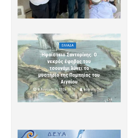
ΕΛΛΑΔΑ
Ηφαίστειο Σαντορίνης: Ο
νεκρός έφηβος του
τσουνάμι λύνει το
μυστήριο της Πομπηίας του
Αιγαίου
8 Αυγούστου 2026 10:17
komotini24