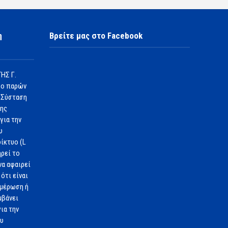
η
Βρείτε μας στο Facebook
ΗΣ Γ.
 ο παρών
 Σύσταση
1ης
για την
υ
ίκτυο (L
ηρεί το
να αφαιρεί
ότι είναι
ημέρωση ή
μβάνει
ια την
ου