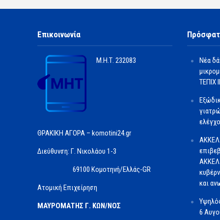
Επικοινωνία
Πρόσφατ
Μ.Η.Τ.
232083
Νέα δά
μικρομ
ΤΕΠΙΧ ΙΙ
Εξώδι
γιατρώ
ελέγχο
ΘΡΑΚΙΚΗ ΑΓΟΡΑ – komotini24.gr
ΑΚΚΕΛ
επιβεβ
Διεύθυνση: Γ. Νικολάου 1-3
ΑΚΚΕΛ 
69100 Κομοτηνή/Ελλάς-GR
κυβέρν
και αν
Ατομική Επιχείρηση
Υψηλός
ΜΑΥΡΟΜΑΤΗΣ Γ. ΚΩΝ/ΝΟΣ
6 Αυγ