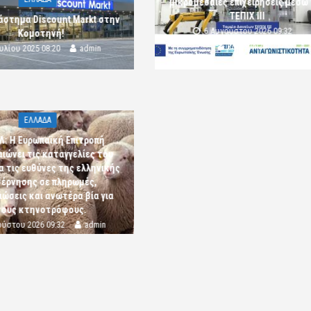
μικρομεσαίες επιχειρήσεις μέσω
ΤΕΠΙΧ ΙΙΙ
άστημα Discount Markt στην
6 Αυγούστου 2026 09:32
Κομοτηνή!
komotini24
ουλίου 2025 08:20
admin
ΕΛΛΑΔΑ
Λ: Η Ευρωπαϊκή Επιτροπή
αιώνει τις καταγγελίες του
α τις ευθύνες της ελληνικής
έρνησης σε πληρωμές,
ώσεις και ανωτέρα βία για
τους κτηνοτρόφους.
ούστου 2026 09:32
admin