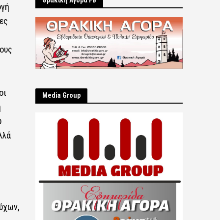
Θρακική Αγορά FB
ογή
δες
σους
οι
Μedia Group
η
υ
λλά
ύχων,