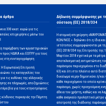
α άρθρα
Δήλωση συμμόρφωσης με τ
σύσταση (ΕΕ) 2018/334
νεια 330 εκατ. ευρώ για τις
εσαίες επιχειρήσεις μέσω του
Η ατομική επιχείρηση «ΜΑΥΡΟΜΑΤ
Ι
ΚΩΝ/ΝΟΣ » δηλώνει ότι η ίδια και
ιστότοπος συμμορφώνονται με τη
κη παρέμβαση των εργαστηριακών
(ΕΕ) 2018/334 της Επιτροπής της 
ν προς ΗΔΙΚΑ και ΕΟΠΥΥ για τους
Μαρτίου 2018 σχετικά με τα μέτρα 
υς στη συνταγογράφηση
αποτελεσματική αντιμετώπιση το
παράνομου περιεχομένου στο διαδ
: Η Ευρωπαϊκή Επιτροπή
63) και ότι στο πλαίσιο αυτό διατ
αιώνει τις καταγγελίες του
δικαίωμα να μην δημοσιεύει ή/και 
για τις ευθύνες της ελληνικής
κάθε περιεχόμενο το οποίο κρίνει 
ησης σε πληρωμές, αποζημιώσεις
παράνομο, χωρίς προηγούμενη εν
ωτέρα βία για τους κτηνοτρόφους.
άδεια του χρήστη, καθώς και να λα
 κίνδυνος πυρκαγιάς την Πέμπτη
κάθε αναγκαίο προληπτικό μέτρο γ
ούστου
αποτροπή της διάδοσης παράνομ