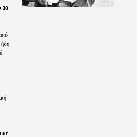
ν 30
 από
 ήδη
ά
ική
ς
πική