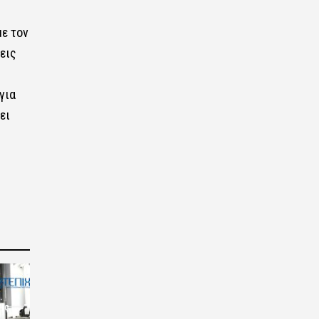
ε τον
εις
για
ει
ις