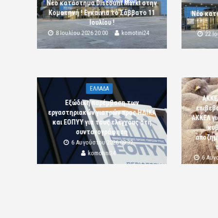
Νέο κατάστημα Discount Markt στην
Κομοτηνή ! Εγκαίνια το Σάββατο 11
Νέο κατ
Ιουλίου !
8 Ιουλίου 2026 20:00
komotini24
22 Ι
ΕΛΛΑΔΑ
ΑΚΚΕ
Εξώδικη παρέμβαση των
επιβεβ
εργαστηριακών γιατρών προς ΗΔΙΚΑ
ΑΚΚΕΛ γι
και ΕΟΠΥΥ για τους ελέγχους στη
κυβ
συνταγογράφηση
αποζημι
6 Αυγούστου 2026 09:32
komotini24
6 Αυγ