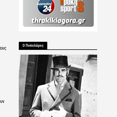
Ο Ποπολάρος
χους
ς
ουν