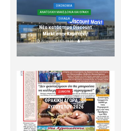
OIKONOMIA
ΑΝΑΤΟΛΙΚΗ ΜΑΚΕΔΟΝΙΑ ΚΑΙ ΘΡΑΚΗ
ΕΛΛΑΔΑ
Νέο κατάστημα Discount
Markt στην Κομοτηνή!
22 Ιουλίου 2025 08:20
admin
ΔΙΑΦΟΡΑ
ΘΡΑΚΙΚΗ ΑΓΟΡΑ : 06
ΑΥΓΟΥΣΤΟΥ 2026
7 Αυγούστου 2026 20:24
komotini24