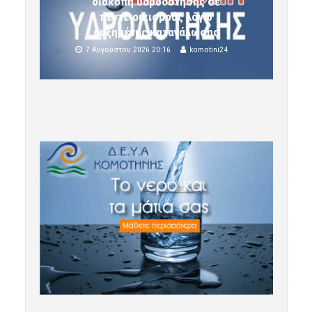
διακοπή υδροδότησης σε
πέντε οικισμούς λόγω
αυξημένης κατανάλωσης
7 Αυγούστου 2026 20:16
komotini24