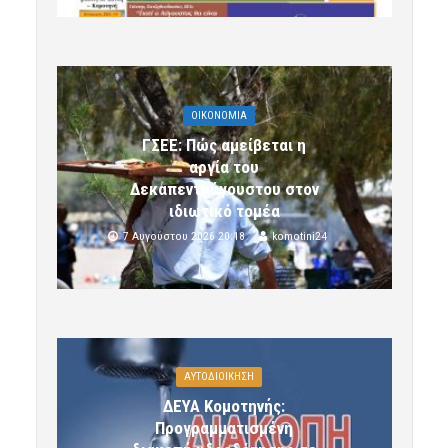
OIKONOMIA
ΓΣΕΕ: Πώς αμείβεται η
αργία του
Δεκαπενταύγουστου στον
ιδιωτικό τομέα
7 Αυγούστου 2026 20:18
komotini24
ΑΥΤΟΔΙΟΙΚΗΣΗ
ΔΕΥΑ Κομοτηνής:
Προγραμματισμένη