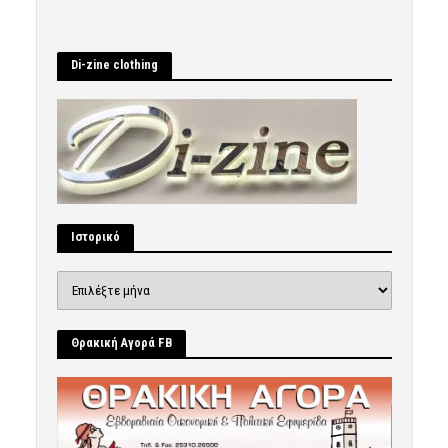
Di-zine clothing
Ιστορικό
Ιστορικό
Θρακική Αγορά FB