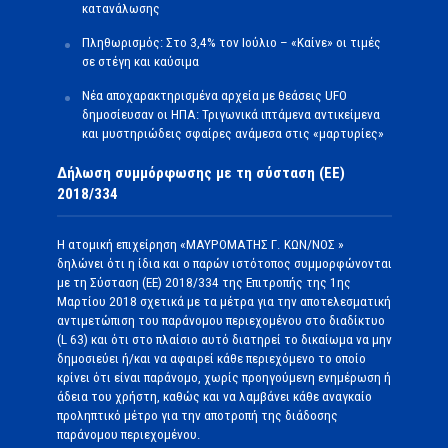
κατανάλωσης
Πληθωρισμός: Στο 3,4% τον Ιούλιο – «Καίνε» οι τιμές
σε στέγη και καύσιμα
Νέα αποχαρακτηρισμένα αρχεία με θεάσεις UFO
δημοσίευσαν οι ΗΠΑ: Τριγωνικά ιπτάμενα αντικείμενα
και μυστηριώδεις σφαίρες ανάμεσα στις «μαρτυρίες»
Δήλωση συμμόρφωσης με τη σύσταση (ΕΕ)
2018/334
Η ατομική επιχείρηση «ΜΑΥΡΟΜΑΤΗΣ Γ. ΚΩΝ/ΝΟΣ »
δηλώνει ότι η ίδια και ο παρών ιστότοπος συμμορφώνονται
με τη Σύσταση (ΕΕ) 2018/334 της Επιτροπής της 1ης
Μαρτίου 2018 σχετικά με τα μέτρα για την αποτελεσματική
αντιμετώπιση του παράνομου περιεχομένου στο διαδίκτυο
(L 63) και ότι στο πλαίσιο αυτό διατηρεί το δικαίωμα να μην
δημοσιεύει ή/και να αφαιρεί κάθε περιεχόμενο το οποίο
κρίνει ότι είναι παράνομο, χωρίς προηγούμενη ενημέρωση ή
άδεια του χρήστη, καθώς και να λαμβάνει κάθε αναγκαίο
προληπτικό μέτρο για την αποτροπή της διάδοσης
παράνομου περιεχομένου.