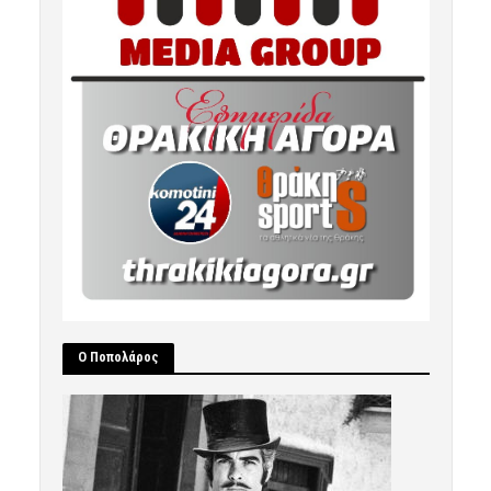
Ο Ποπολάρος