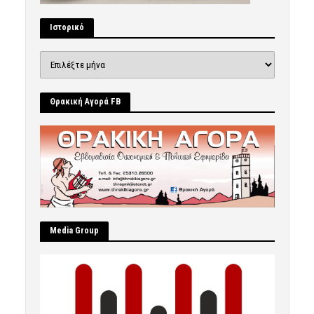
Ιστορικό
Ιστορικό
Θρακική Αγορά FB
Μedia Group