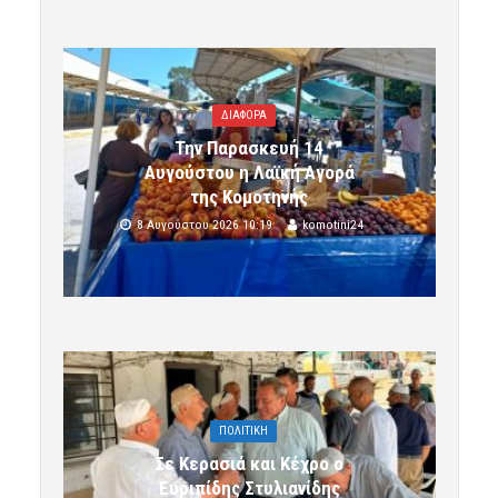
ΔΙΑΦΟΡΑ
Την Παρασκευή 14
Αυγούστου η Λαϊκή Αγορά
της Κομοτηνής
8 Αυγούστου 2026 10:19
komotini24
ΠΟΛΙΤΙΚΗ
Σε Κερασιά και Κέχρο ο
Ευριπίδης Στυλιανίδης