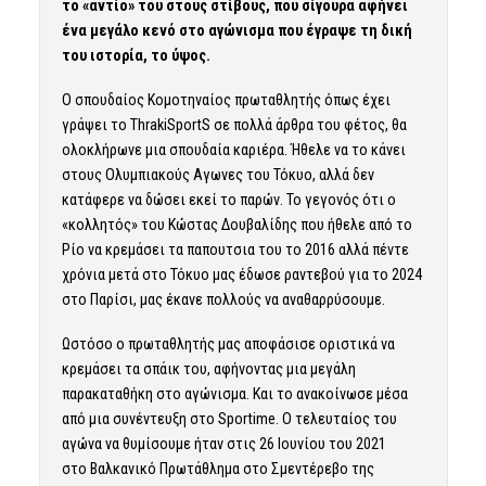
το «αντίο» του στους στίβους, που σίγουρα αφήνει
ένα μεγάλο κενό στο αγώνισμα που έγραψε τη δική
του ιστορία, το ύψος.
Ο σπουδαίος Κομοτηναίος πρωταθλητής όπως έχει
γράψει το ThrakiSportS σε πολλά άρθρα του φέτος, θα
ολοκλήρωνε μια σπουδαία καριέρα. Ήθελε να το κάνει
στους Ολυμπιακούς Αγωνες του Τόκυο, αλλά δεν
κατάφερε να δώσει εκεί το παρών. Το γεγονός ότι ο
«κολλητός» του Κώστας Δουβαλίδης που ήθελε από το
Ρίο να κρεμάσει τα παπουτσια του το 2016 αλλά πέντε
χρόνια μετά στο Τόκυο μας έδωσε ραντεβού για το 2024
στο Παρίσι, μας έκανε πολλούς να αναθαρρύσουμε.
Ωστόσο ο πρωταθλητής μας αποφάσισε οριστικά να
κρεμάσει τα σπάικ του, αφήνοντας μια μεγάλη
παρακαταθήκη στο αγώνισμα. Και το ανακοίνωσε μέσα
από μια συνέντευξη στο Sportime. Ο τελευταίος του
αγώνα να θυμίσουμε ήταν στις 26 Ιουνίου του 2021
στο Βαλκανικό Πρωτάθλημα στο Σμεντέρεβο της