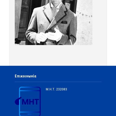
Επικοινωνία
Μ.Η.Τ.
232083