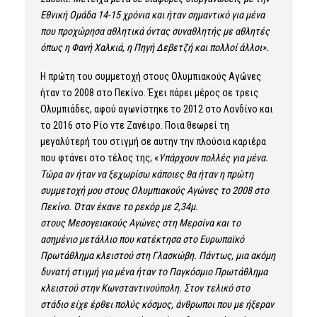
Εθνική Ομάδα 14-15 χρόνια και ήταν σημαντικό για μένα
που προχώρησα αθλητικά όντας συναθλητής με αθλητές
όπως η Φανή Χαλκιά, η Πηγή Δεβετζή και πολλοί άλλοι».
Η πρώτη του συμμετοχή στους Ολυμπιακούς Αγώνες
ήταν το 2008 στο Πεκίνο. Έχει πάρει μέρος σε τρεις
Ολυμπιάδες, αφού αγωνίστηκε το 2012 στο Λονδίνο και
το 2016 στο Ρίο ντε Ζανέιρο. Ποια θεωρεί τη
μεγαλύτερή του στιγμή σε αυτην την πλούσια καριέρα
που φτάνει στο τέλος της; «
Υπάρχουν πολλές για μένα.
Τώρα αν ήταν να ξεχωρίσω κάποιες θα ήταν η πρώτη
συμμετοχή μου στους Ολυμπιακούς Αγώνες το 2008 στο
Πεκίνο. Όταν έκανε το ρεκόρ με 2,34μ.
στους Μεσογειακούς Αγώνες στη Μερσίνα και το
ασημένιο μετάλλιο που κατέκτησα στο Ευρωπαϊκό
Πρωτάθλημα κλειστού στη Γλασκώβη. Πάντως, μια ακόμη
δυνατή στιγμή για μένα ήταν το Παγκόσμιο Πρωτάθλημα
κλειστού στην Κωνσταντινούπολη. Στον τελικό στο
στάδιο είχε έρθει πολύς κόσμος, άνθρωποι που με ήξεραν