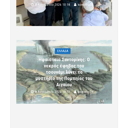
8 Αυγούστου 2026 10:18
komotini24
ΕΛΛΑΔΑ
Ηφαίστειο Σαντορίνης: Ο
νεκρός έφηβος του
τσουνάμι λύνει το
μυστήριο της Πομπηίας του
Αιγαίου
8 Αυγούστου 2026 10:17
komotini24