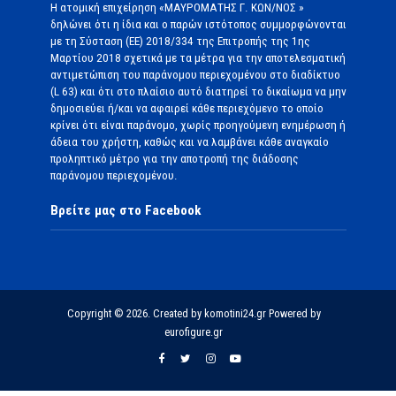
Η ατομική επιχείρηση «ΜΑΥΡΟΜΑΤΗΣ Γ. ΚΩΝ/ΝΟΣ »
δηλώνει ότι η ίδια και ο παρών ιστότοπος συμμορφώνονται
με τη Σύσταση (ΕΕ) 2018/334 της Επιτροπής της 1ης
Μαρτίου 2018 σχετικά με τα μέτρα για την αποτελεσματική
αντιμετώπιση του παράνομου περιεχομένου στο διαδίκτυο
(L 63) και ότι στο πλαίσιο αυτό διατηρεί το δικαίωμα να μην
δημοσιεύει ή/και να αφαιρεί κάθε περιεχόμενο το οποίο
κρίνει ότι είναι παράνομο, χωρίς προηγούμενη ενημέρωση ή
άδεια του χρήστη, καθώς και να λαμβάνει κάθε αναγκαίο
προληπτικό μέτρο για την αποτροπή της διάδοσης
παράνομου περιεχομένου.
Βρείτε μας στο Facebook
Copyright © 2026. Created by komotini24.gr Powered by
eurofigure.gr