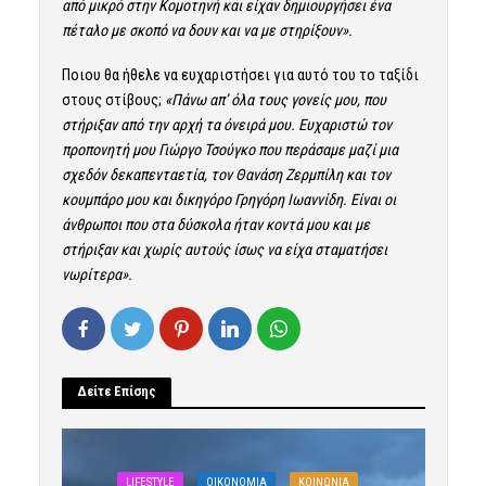
από μικρό στην Κομοτηνή και είχαν δημιουργήσει ένα
πέταλο με σκοπό να δουν και να με στηρίξουν».
Ποιου θα ήθελε να ευχαριστήσει για αυτό του το ταξίδι
στους στίβους;
«Πάνω απ’ όλα τους γονείς μου, που
στήριξαν από την αρχή τα όνειρά μου. Ευχαριστώ τον
προπονητή μου Γιώργο Τσούγκο που περάσαμε μαζί μια
σχεδόν δεκαπενταετία, τον Θανάση Ζερμπίλη και τον
κουμπάρο μου και δικηγόρο Γρηγόρη Ιωαννίδη. Είναι οι
άνθρωποι που στα δύσκολα ήταν κοντά μου και με
στήριξαν και χωρίς αυτούς ίσως να είχα σταματήσει
νωρίτερα».
Δείτε Επίσης
LIFESTYLE
OIKONOMIA
ΚΟΙΝΩΝΙΑ