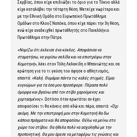
Σερβίας, όπου είχε επιδιώξει το όριο για το Τόκυο αλλά
είχε καταλάβει την τέταρτη θέση. Μετείχε νωρίτερα και
με την Εθνική Ομάδα στο Ευρωπαϊκό Πρωτάθλημα
Ομάδων στο Κλουζ Ναπόκα, όπου είχε πάρει την 3η θέση,
ενώ είχε αναδειχθεί πρωταθλητής στο Πανελλήνιο
Πρωτάθλημα στην Πάτρα.
«Νομίζω ότι έκλεισε ένα κύκλος. Αποφάσισα να
σταματήσω, να γυρίσω σελίδα και να επιστρέψω στην
Κομοτηνή»
, λέει στον Τόλη Λελεκίδη ο Μπανιώτης και σε
ερώτηση για το τι γεύση του άφησε ο αθλητισμός,
απαντά:
«Καλή. Θυμάμαι πάντα τις καλές στιγμές. Είμαι
ευγνώμων για τα όσα μου προσέφερε. Πέρασα πολύ
όμορφα και βγαίνω από τον στίβο χαρούμενος και
χορτασμένος».
Ωστόσο όταν ερωτάται αν έχει
αποφασίσει τι θα κάνεις από εδώ και πέρα, απαντά:
«Όχι
ακόμη. Με την επιστροφή μου στην Κομοτηνή θα δω
κάποια πράγματα και θα αποφασίσω. Θέλω να μείνω στο
χώρο του στίβου. Θα ήθελα πολύ να ασχοληθώ με την
προπονητική. Θα μου άρεσε να μεταφέρω τις γνώσεις και