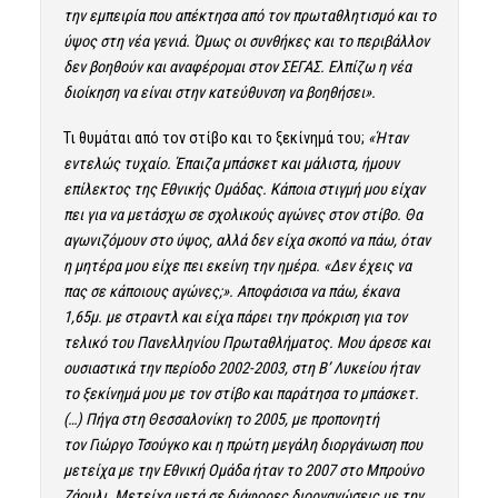
την εμπειρία που απέκτησα από τον πρωταθλητισμό και το
ύψος στη νέα γενιά. Όμως οι συνθήκες και το περιβάλλον
δεν βοηθούν και αναφέρομαι στον ΣΕΓΑΣ. Ελπίζω η νέα
διοίκηση να είναι στην κατεύθυνση να βοηθήσει».
Τι θυμάται από τον στίβο και το ξεκίνημά του;
«Ήταν
εντελώς τυχαίο. Έπαιζα μπάσκετ και μάλιστα, ήμουν
επίλεκτος της Εθνικής Ομάδας. Κάποια στιγμή μου είχαν
πει για να μετάσχω σε σχολικούς αγώνες στον στίβο. Θα
αγωνιζόμουν στο ύψος, αλλά δεν είχα σκοπό να πάω, όταν
η μητέρα μου είχε πει εκείνη την ημέρα. «Δεν έχεις να
πας σε κάποιους αγώνες;». Αποφάσισα να πάω, έκανα
1,65μ. με στραντλ και είχα πάρει την πρόκριση για τον
τελικό του Πανελληνίου Πρωταθλήματος. Μου άρεσε και
ουσιαστικά την περίοδο 2002-2003, στη Β’ Λυκείου ήταν
το ξεκίνημά μου με τον στίβο και παράτησα το μπάσκετ.
(…) Πήγα στη Θεσσαλονίκη το 2005, με προπονητή
τον Γιώργο Τσούγκο και η πρώτη μεγάλη διοργάνωση που
μετείχα με την Εθνική Ομάδα ήταν το 2007 στο Μπρούνο
Ζάουλι. Μετείχα μετά σε διάφορες διοργανώσεις με την