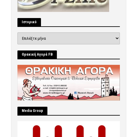
Ιστορικό
Ιστορικό
Θρακική Αγορά FB
Μedia Group