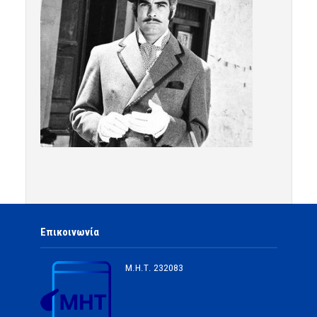
Επικοινωνία
Μ.Η.Τ.
232083