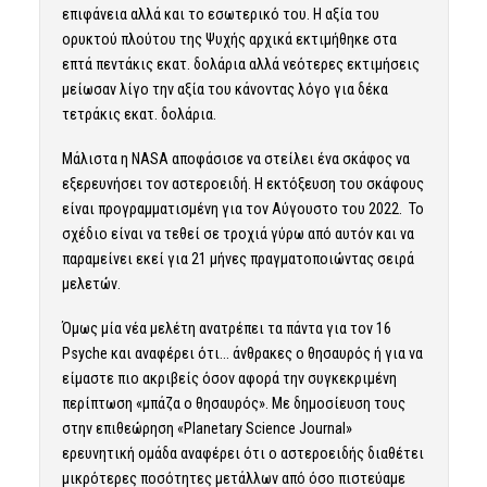
επιφάνεια αλλά και το εσωτερικό του. Η αξία του
ορυκτού πλούτου της Ψυχής αρχικά εκτιμήθηκε στα
επτά πεντάκις εκατ. δολάρια αλλά νεότερες εκτιμήσεις
μείωσαν λίγο την αξία του κάνοντας λόγο για δέκα
τετράκις εκατ. δολάρια.
Μάλιστα η
NASA
αποφάσισε να στείλει ένα σκάφος να
εξερευνήσει τον αστεροειδή. Η εκτόξευση του σκάφους
είναι προγραμματισμένη για τον Αύγουστο του 2022. Το
σχέδιο είναι να τεθεί σε τροχιά γύρω από αυτόν και να
παραμείνει εκεί για 21 μήνες πραγματοποιώντας σειρά
μελετών.
Όμως μία νέα μελέτη ανατρέπει τα πάντα για τον 16
Psyche και αναφέρει ότι… άνθρακες ο θησαυρός ή για να
είμαστε πιο ακριβείς όσον αφορά την συγκεκριμένη
περίπτωση «μπάζα ο θησαυρός». Με δημοσίευση τους
στην επιθεώρηση «Planetary Science Journal»
ερευνητική ομάδα αναφέρει ότι ο αστεροειδής διαθέτει
μικρότερες ποσότητες μετάλλων από όσο πιστεύαμε