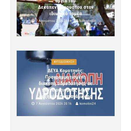
αργία του
Δεκαπενταύγουστου στον
ιδιωτικό τομέα
7 Αυγούστου 2026 20:18
komotini24
ΑΥΤΟΔΙΟΙΚΗΣΗ
ΔΕΥΑ Κομοτηνής:
Προγραμματισμένη
διακοπή υδροδότησης σε
πέντε οικισμούς λόγω
αυξημένης κατανάλωσης
7 Αυγούστου 2026 20:16
komotini24