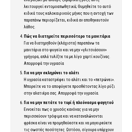
λειτουργεί εντομοαπωθητικά; Θυμηθείτε το αυτό
ειδικά τους καλοκαιρινούς μήνες που η αντοχή των
παραπάνω περιορίζεται, ειδικά αν αποθηκευτούν
λάθος.
Πώς να διατηρείτε περισσότερο τα μανιτάρια
Για να διατηρηθούν (ελάχιστα) παραπάνω τα
μανιτάρια στο ψυγείο και να μην «γλιτσιάσουν»
γρήγορα, απλά τυλίξτε τα με λίγο χαρτί κουζίνας.
Απορροφά την υγρασία
Για να μην σκληρύνει το αλάτι
Η υγρασία καταστρέφει το αλάτι και το «πετρώνει».
Μπορείτε να το αποφύγετε προσθέτοντας λίγο ρύζι
στην αλατιέρα σας. Απορροφά την υγρασία.
Για να μην πετάτε το τυρί ή πλεόνασμα φαγητού
Εννοείται πως ο χρυσός κανόνας για να μην
περισσεύουν τρόφιμα και να καταναλώνονται
φρέσκα είναι να προμηθεύεστε και να μαγειρεύετε
τις σωστές ποσότητες. Ωστόσο, σίγουρα υπάρχουν