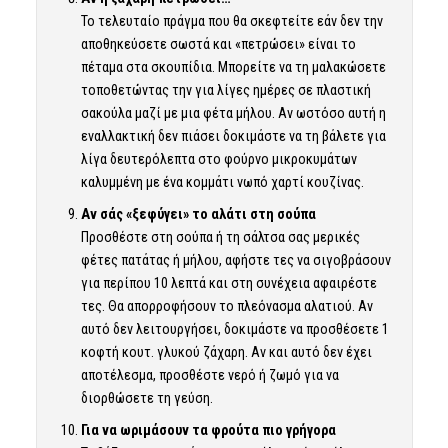
Το τελευταίο πράγμα που θα σκεφτείτε εάν δεν την
αποθηκεύσετε σωστά και «πετρώσει» είναι το
πέταμα στα σκουπίδια. Μπορείτε να τη μαλακώσετε
τοποθετώντας την για λίγες ημέρες σε πλαστική
σακούλα μαζί με μια φέτα μήλου. Αν ωστόσο αυτή η
εναλλακτική δεν πιάσει δοκιμάστε να τη βάλετε για
λίγα δευτερόλεπτα στο φούρνο μικροκυμάτων
καλυμμένη με ένα κομμάτι νωπό χαρτί κουζίνας.
Αν σάς «ξεφύγει» το αλάτι στη σούπα
Προσθέστε στη σούπα ή τη σάλτσα σας μερικές
φέτες πατάτας ή μήλου, αφήστε τες να σιγοβράσουν
για περίπου 10 λεπτά και στη συνέχεια αφαιρέστε
τες. Θα απορροφήσουν το πλεόνασμα αλατιού. Αν
αυτό δεν λειτουργήσει, δοκιμάστε να προσθέσετε 1
κοφτή κουτ. γλυκού ζάχαρη. Αν και αυτό δεν έχει
αποτέλεσμα, προσθέστε νερό ή ζωμό για να
διορθώσετε τη γεύση.
Για να ωριμάσουν τα φρούτα πιο γρήγορα