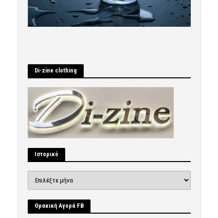
Di-zine clothing
Ιστορικό
Ιστορικό
Θρακική Αγορά FB