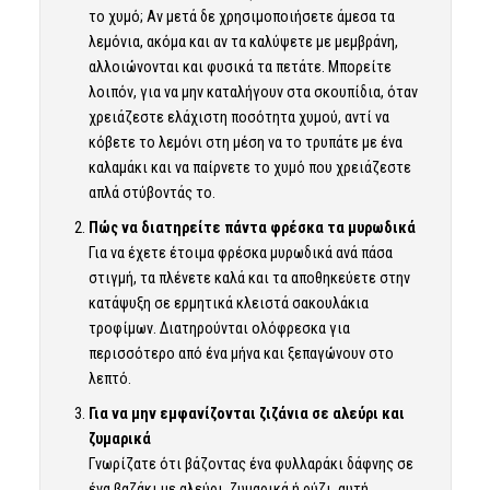
το χυμό; Αν μετά δε χρησιμοποιήσετε άμεσα τα
λεμόνια, ακόμα και αν τα καλύψετε με μεμβράνη,
αλλοιώνονται και φυσικά τα πετάτε. Μπορείτε
λοιπόν, για να μην καταλήγουν στα σκουπίδια, όταν
χρειάζεστε ελάχιστη ποσότητα χυμού, αντί να
κόβετε το λεμόνι στη μέση να το τρυπάτε με ένα
καλαμάκι και να παίρνετε το χυμό που χρειάζεστε
απλά στύβοντάς το.
Πώς να διατηρείτε πάντα φρέσκα τα μυρωδικά
Για να έχετε έτοιμα φρέσκα μυρωδικά ανά πάσα
στιγμή, τα πλένετε καλά και τα αποθηκεύετε στην
κατάψυξη σε ερμητικά κλειστά σακουλάκια
τροφίμων. Διατηρούνται ολόφρεσκα για
περισσότερο από ένα μήνα και ξεπαγώνουν στο
λεπτό.
Για να μην εμφανίζονται ζιζάνια σε αλεύρι και
ζυμαρικά
Γνωρίζατε ότι βάζοντας ένα φυλλαράκι δάφνης σε
ένα βαζάκι με αλεύρι, ζυμαρικά ή ρύζι, αυτή