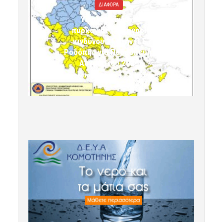
ΔΙΑΦΟΡΑ
Υψηλός κίνδυνος
πυρκαγιάς (κατηγορία
κινδύνου 3) στην Π.Ε.
Ροδόπης για Παρασκευή 7
Αυγούστου 2026»
7 Αυγούστου 2026 10:24
komotini24