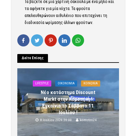
Τα βάζετε σε μια χάρτινη σακούλα με ένα μήλο και
τα αφήνετε για μία νύχτα. Τα φρούτα
απελευθερώνουν αιθυλένιο που επιταχύνει τη
διαδικασία ωρίμασης άλλων φρούτων.
Δείτε Επίσης
LIFESTYLE
OIKONOMIA
ΚΟΙΝΩΝΙΑ
Νέο κατάστημα Discount
Markt στην Κομοτηνή !
Εγκαίνια το Σάββατο 11
Ιουλίου !
8 Ιουλίου 2026 20:00
komotini24