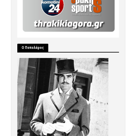
Ο Ποπολάρος