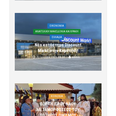
OIKONOMIA
ΑΝΑΤΟΛΙΚΗ ΜΑΚΕΔΟΝΙΑ ΚΑΙ ΘΡΑΚΗ
ΕΛΛΑΔΑ
Νέο κατάστημα Discount
Markt στην Κομοτηνή!
22 Ιουλίου 2025 08:20
admin
ΚΟΙΝΩΝΙΑ
ΕΟΡΤΗ ΙΕΡΟΥ ΝΑΟΥ
ΜΕΤΑΜΟΡΦΩΣΕΩΣ ΤΟΥ
ΣΩΤΗΡΟΣ ΟΙΚΙΣΜΟΥ