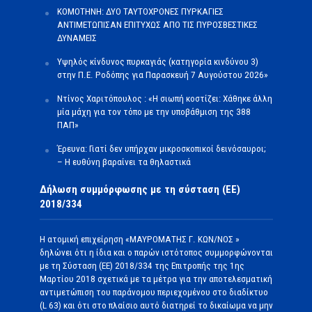
ΚΟΜΟΤΗΝΗ: ΔΥΟ ΤΑΥΤΟΧΡΟΝΕΣ ΠΥΡΚΑΓΙΕΣ
ΑΝΤΙΜΕΤΩΠΙΣΑΝ ΕΠΙΤΥΧΩΣ ΑΠΟ ΤΙΣ ΠΥΡΟΣΒΕΣΤΙΚΕΣ
ΔΥΝΑΜΕΙΣ
Υψηλός κίνδυνος πυρκαγιάς (κατηγορία κινδύνου 3)
στην Π.Ε. Ροδόπης για Παρασκευή 7 Αυγούστου 2026»
Ντίνος Χαριτόπουλος : «Η σιωπή κοστίζει: Χάθηκε άλλη
μία μάχη για τον τόπο με την υποβάθμιση της 388
ΠΑΠ»
Έρευνα: Γιατί δεν υπήρχαν μικροσκοπικοί δεινόσαυροι;
– Η ευθύνη βαραίνει τα θηλαστικά
Δήλωση συμμόρφωσης με τη σύσταση (ΕΕ)
2018/334
Η ατομική επιχείρηση «ΜΑΥΡΟΜΑΤΗΣ Γ. ΚΩΝ/ΝΟΣ »
δηλώνει ότι η ίδια και ο παρών ιστότοπος συμμορφώνονται
με τη Σύσταση (ΕΕ) 2018/334 της Επιτροπής της 1ης
Μαρτίου 2018 σχετικά με τα μέτρα για την αποτελεσματική
αντιμετώπιση του παράνομου περιεχομένου στο διαδίκτυο
(L 63) και ότι στο πλαίσιο αυτό διατηρεί το δικαίωμα να μην