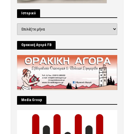
Ιστορικό
Ιστορικό
Θρακική Αγορά FB
Μedia Group