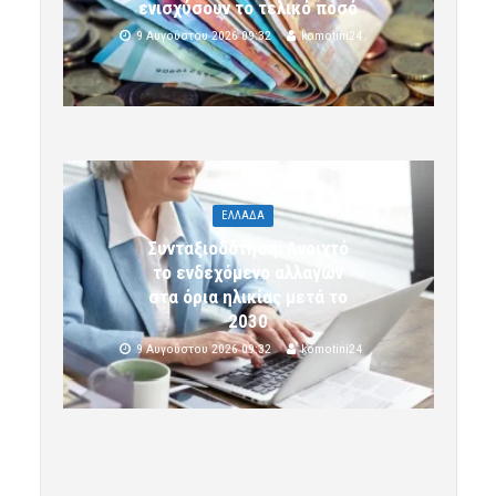
ενισχύσουν το τελικό ποσό
9 Αυγούστου 2026 09:32
komotini24
ΕΛΛΑΔΑ
Συνταξιοδότηση: Ανοιχτό
το ενδεχόμενο αλλαγών
στα όρια ηλικίας μετά το
2030
9 Αυγούστου 2026 09:32
komotini24