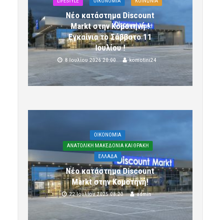
LIFESTYLE
OIKONOMIA
ΚΟΙΝΩΝΙΑ
Νέο κατάστημα Discount
Markt στην Κομοτηνή !
Εγκαίνια το Σάββατο 11
Ιουλίου !
8 Ιουλίου 2026 20:00
komotini24
OIKONOMIA
ΑΝΑΤΟΛΙΚΗ ΜΑΚΕΔΟΝΙΑ ΚΑΙ ΘΡΑΚΗ
ΕΛΛΑΔΑ
Νέο κατάστημα Discount
Markt στην Κομοτηνή!
22 Ιουλίου 2025 08:20
admin