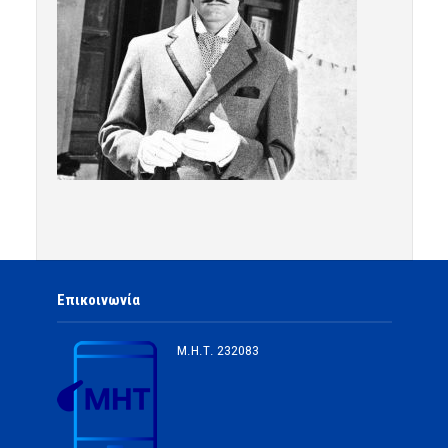
Επικοινωνία
Μ.Η.Τ.
232083