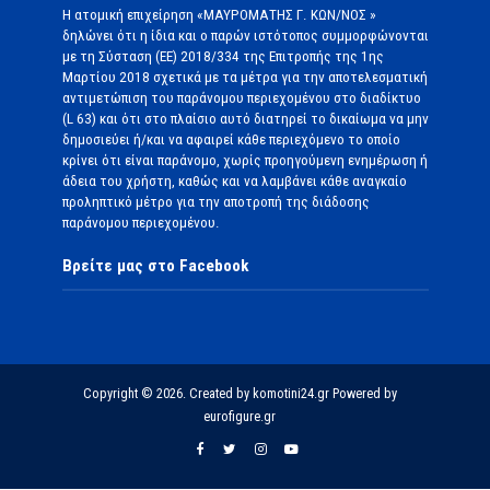
Η ατομική επιχείρηση «ΜΑΥΡΟΜΑΤΗΣ Γ. ΚΩΝ/ΝΟΣ »
δηλώνει ότι η ίδια και ο παρών ιστότοπος συμμορφώνονται
με τη Σύσταση (ΕΕ) 2018/334 της Επιτροπής της 1ης
Μαρτίου 2018 σχετικά με τα μέτρα για την αποτελεσματική
αντιμετώπιση του παράνομου περιεχομένου στο διαδίκτυο
(L 63) και ότι στο πλαίσιο αυτό διατηρεί το δικαίωμα να μην
δημοσιεύει ή/και να αφαιρεί κάθε περιεχόμενο το οποίο
κρίνει ότι είναι παράνομο, χωρίς προηγούμενη ενημέρωση ή
άδεια του χρήστη, καθώς και να λαμβάνει κάθε αναγκαίο
προληπτικό μέτρο για την αποτροπή της διάδοσης
παράνομου περιεχομένου.
Βρείτε μας στο Facebook
Copyright © 2026. Created by komotini24.gr Powered by
eurofigure.gr