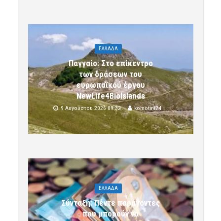
ΕΛΛΑΔΑ
Παγγαίο: Στο επίκεντρο
των δράσεων του
ευρωπαϊκού έργου
NewLife4BioIslands
9 Αυγούστου 2026 09:32
komotini24
ΕΛΛΑΔΑ
Σύνταξη: Πέντε παράγοντες
που μπορούν να