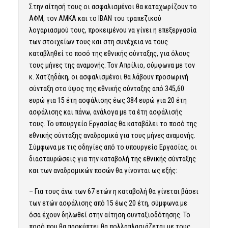
Στην αίτησή τους οι ασφαλισμένοι θα καταχωρίζουν το
ΑΦΜ, τον ΑΜΚΑ και το ΙΒΑΝ του τραπεζικού
λογαριασμού τους, προκειμένου να γίνει η επεξεργασία
των στοιχείων τους και στη συνέχεια να τους
καταβληθεί το ποσό της εθνικής σύνταξης, για όλους
τους μήνες της αναμονής. Τον Απρίλιο, σύμφωνα με τον
κ. Χατζηδάκη, οι ασφαλισμένοι θα λάβουν προσωρινή
σύνταξη στο ύψος της εθνικής σύνταξης από 345,60
ευρώ για 15 έτη ασφάλισης έως 384 ευρώ για 20 έτη
ασφάλισης και πάνω, ανάλογα με τα έτη ασφάλισής
τους. Το υπουργείο Εργασίας θα καταβάλει το ποσό της
εθνικής σύνταξης αναδρομικά για τους μήνες αναμονής.
Σύμφωνα με τις οδηγίες από το υπουργείο Εργασίας, οι
διασταυρώσεις για την καταβολή της εθνικής σύνταξης
και των αναδρομικών ποσών θα γίνονται ως εξής:
– Για τους άνω των 67 ετών η καταβολή θα γίνεται βάσει
των ετών ασφάλισης από 15 έως 20 έτη, σύμφωνα με
όσα έχουν δηλωθεί στην αίτηση συνταξιοδότησης. Το
ποσό που θα προκύπτει θα πολλαπλασιάζεται με τους