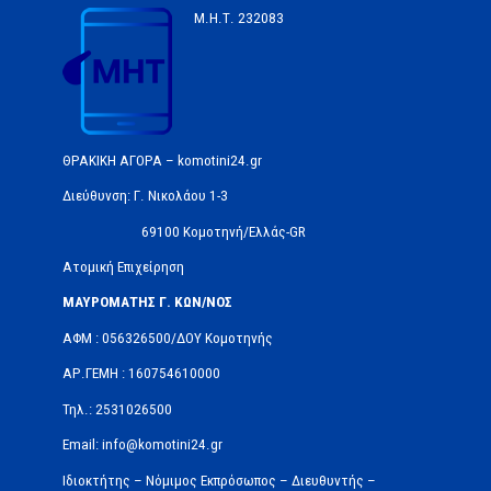
Μ.Η.Τ.
232083
ΘΡΑΚΙΚΗ ΑΓΟΡΑ – komotini24.gr
Διεύθυνση: Γ. Νικολάου 1-3
69100 Κομοτηνή/Ελλάς-GR
Ατομική Επιχείρηση
ΜΑΥΡΟΜΑΤΗΣ Γ. ΚΩΝ/ΝΟΣ
ΑΦΜ : 056326500/ΔOΥ Κομοτηνής
ΑΡ.ΓΕΜΗ : 160754610000
Τηλ.: 2531026500
Email: info@komotini24.gr
Ιδιοκτήτης – Νόμιμος Εκπρόσωπος – Διευθυντής –