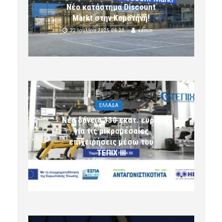
Νέο κατάστημα Discount
Markt στην Κομοτηνή!
22 Ιουλίου 2025 08:20
admin
ΕΛΛΑΔΑ
Νέα δάνεια 330 εκατ. ευρώ
για τις μικρομεσαίες
επιχειρήσεις μέσω του
ΤΕΠΙΧ ΙΙΙ
6 Αυγούστου 2026 09:32
komotini24