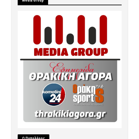
Μedia Group
Ο Ποπολάρος