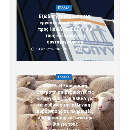
ΕΛΛΑΔΑ
Εξώδικη παρέμβαση των
εργαστηριακών γιατρών
προς ΗΔΙΚΑ και ΕΟΠΥΥ για
τους ελέγχους στη
συνταγογράφηση
6 Αυγούστου 2026 09:32
komotini24
ΕΛΛΑΔΑ
ΑΚΚΕΛ: Η Ευρωπαϊκή
Επιτροπή επιβεβαιώνει τις
καταγγελίες του ΑΚΚΕΛ για
τις ευθύνες της ελληνικής
κυβέρνησης σε πληρωμές,
αποζημιώσεις και ανωτέρα
βία για τους