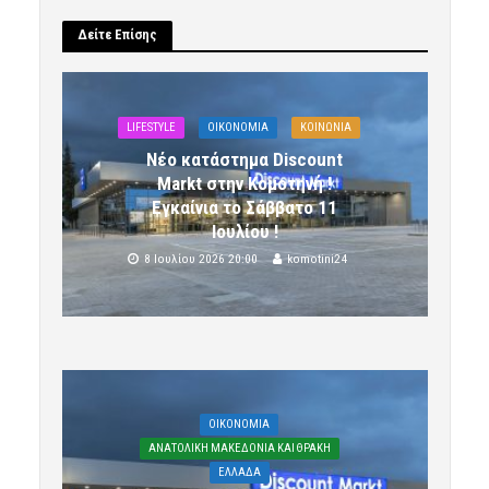
Δείτε Επίσης
LIFESTYLE
OIKONOMIA
ΚΟΙΝΩΝΙΑ
Νέο κατάστημα Discount
Markt στην Κομοτηνή !
Εγκαίνια το Σάββατο 11
Ιουλίου !
8 Ιουλίου 2026 20:00
komotini24
OIKONOMIA
ΑΝΑΤΟΛΙΚΗ ΜΑΚΕΔΟΝΙΑ ΚΑΙ ΘΡΑΚΗ
ΕΛΛΑΔΑ