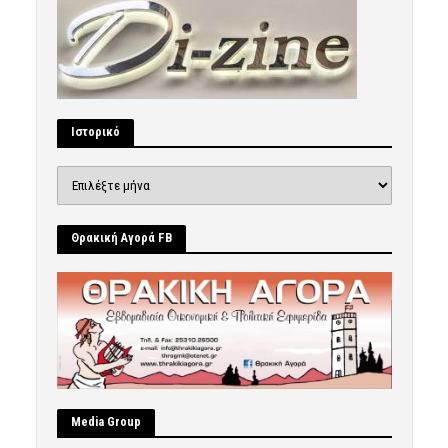
Ιστορικό
Ιστορικό
Θρακική Αγορά FB
Μedia Group