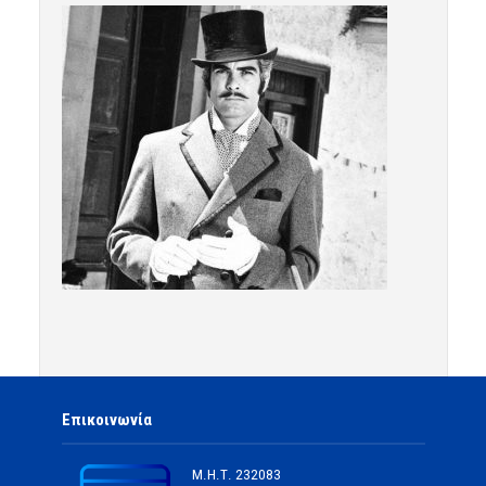
Επικοινωνία
Μ.Η.Τ.
232083