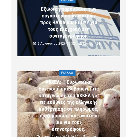
Εξώδικη παρέμβαση των
εργαστηριακών γιατρών
προς ΗΔΙΚΑ και ΕΟΠΥΥ για
τους ελέγχους στη
συνταγογράφηση
6 Αυγούστου 2026 09:32
komotini24
ΕΛΛΑΔΑ
ΑΚΚΕΛ: Η Ευρωπαϊκή
Επιτροπή επιβεβαιώνει τις
καταγγελίες του ΑΚΚΕΛ για
τις ευθύνες της ελληνικής
κυβέρνησης σε πληρωμές,
αποζημιώσεις και ανωτέρα
βία για τους
κτηνοτρόφους.
6 Αυγούστου 2026 09:32
admin