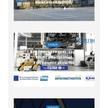
Markt στην Κομοτηνή!
22 Ιουλίου 2025 08:20
admin
ΕΛΛΑΔΑ
Νέα δάνεια 330 εκατ. ευρώ
για τις μικρομεσαίες
επιχειρήσεις μέσω του
ΤΕΠΙΧ ΙΙΙ
6 Αυγούστου 2026 09:32
komotini24
ΕΛΛΑΔΑ