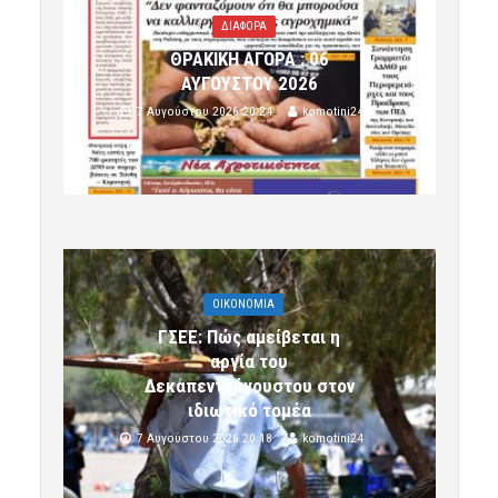
ΔΙΑΦΟΡΑ
ΘΡΑΚΙΚΗ ΑΓΟΡΑ : 06
ΑΥΓΟΥΣΤΟΥ 2026
7 Αυγούστου 2026 20:24
komotini24
OIKONOMIA
ΓΣΕΕ: Πώς αμείβεται η
αργία του
Δεκαπενταύγουστου στον
ιδιωτικό τομέα
7 Αυγούστου 2026 20:18
komotini24