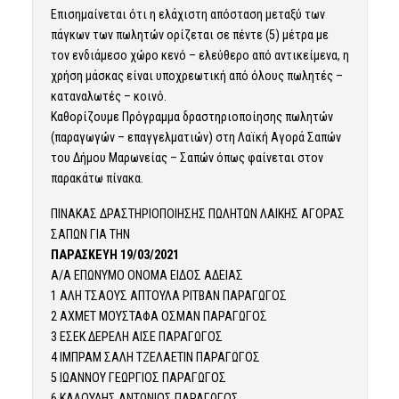
Επισημαίνεται ότι η ελάχιστη απόσταση μεταξύ των
πάγκων των πωλητών ορίζεται σε πέντε (5) μέτρα με
τον ενδιάμεσο χώρο κενό – ελεύθερο από αντικείμενα, η
χρήση μάσκας είναι υποχρεωτική από όλους πωλητές –
καταναλωτές – κοινό.
Καθορίζουμε Πρόγραμμα δραστηριοποίησης πωλητών
(παραγωγών – επαγγελματιών) στη Λαϊκή Αγορά Σαπών
του Δήμου Μαρωνείας – Σαπών όπως φαίνεται στον
παρακάτω πίνακα.
ΠΙΝΑΚΑΣ ΔΡΑΣΤΗΡΙΟΠΟΙΗΣΗΣ ΠΩΛΗΤΩΝ ΛΑΙΚΗΣ ΑΓΟΡΑΣ
ΣΑΠΩΝ ΓΙΑ ΤΗΝ
ΠΑΡΑΣΚΕΥΗ 19/03/2021
Α/Α ΕΠΩΝΥΜΟ ΟΝΟΜΑ ΕΙΔΟΣ ΑΔΕΙΑΣ
1 ΑΛΗ ΤΣΑΟΥΣ ΑΠΤΟΥΛΑ ΡΙΤΒΑΝ ΠΑΡΑΓΩΓΟΣ
2 ΑΧΜΕΤ ΜΟΥΣΤΑΦΑ ΟΣΜΑΝ ΠΑΡΑΓΩΓΟΣ
3 ΕΣΕΚ ΔΕΡΕΛΗ ΑΙΣΕ ΠΑΡΑΓΩΓΟΣ
4 ΙΜΠΡΑΜ ΣΑΛΗ ΤΖΕΛΑΕΤΙΝ ΠΑΡΑΓΩΓΟΣ
5 ΙΩΑΝΝΟΥ ΓΕΩΡΓΙΟΣ ΠΑΡΑΓΩΓΟΣ
6 ΚΑΛΟΥΔΗΣ ΑΝΤΩΝΙΟΣ ΠΑΡΑΓΩΓΟΣ