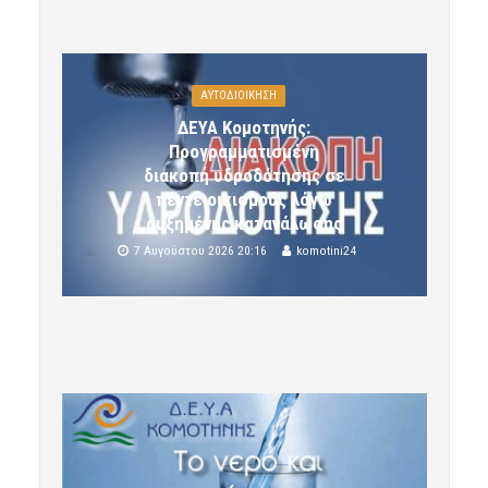
ΑΥΤΟΔΙΟΙΚΗΣΗ
ΔΕΥΑ Κομοτηνής:
Προγραμματισμένη
διακοπή υδροδότησης σε
πέντε οικισμούς λόγω
αυξημένης κατανάλωσης
7 Αυγούστου 2026 20:16
komotini24