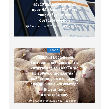
εργαστηριακών γιατρών
προς ΗΔΙΚΑ και ΕΟΠΥΥ για
τους ελέγχους στη
συνταγογράφηση
6 Αυγούστου 2026 09:32
komotini24
ΕΛΛΑΔΑ
ΑΚΚΕΛ: Η Ευρωπαϊκή
Επιτροπή επιβεβαιώνει τις
καταγγελίες του ΑΚΚΕΛ για
τις ευθύνες της ελληνικής
κυβέρνησης σε πληρωμές,
αποζημιώσεις και ανωτέρα
βία για τους
κτηνοτρόφους.
6 Αυγούστου 2026 09:32
admin