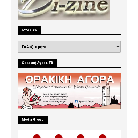
Ιστορικό
Ιστορικό
Θρακική Αγορά FB
Μedia Group