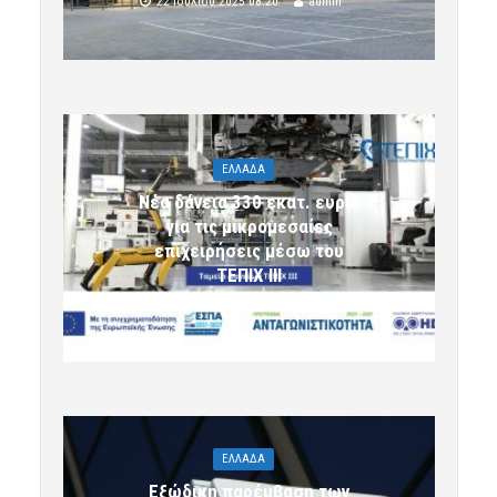
22 Ιουλίου 2025 08:20
admin
ΕΛΛΑΔΑ
Νέα δάνεια 330 εκατ. ευρώ
για τις μικρομεσαίες
επιχειρήσεις μέσω του
ΤΕΠΙΧ ΙΙΙ
6 Αυγούστου 2026 09:32
komotini24
ΕΛΛΑΔΑ
Εξώδικη παρέμβαση των