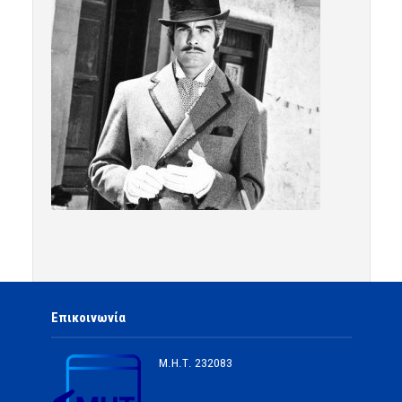
Επικοινωνία
Μ.Η.Τ.
232083