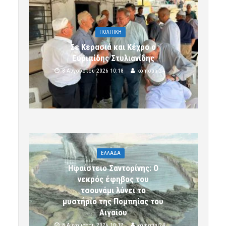
ΠΟΛΙΤΙΚΗ
Σε Κερασιά και Κέχρο ο
Ευριπίδης Στυλιανίδης
8 Αυγούστου 2026 10:18
komotini24
ΕΛΛΑΔΑ
Ηφαίστειο Σαντορίνης: Ο
νεκρός έφηβος του
τσουνάμι λύνει το
μυστήριο της Πομπηίας του
Αιγαίου
8 Αυγούστου 2026 10:17
komotini24