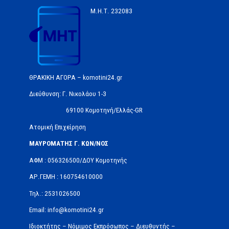
Μ.Η.Τ.
232083
ΘΡΑΚΙΚΗ ΑΓΟΡΑ – komotini24.gr
Διεύθυνση: Γ. Νικολάου 1-3
69100 Κομοτηνή/Ελλάς-GR
Ατομική Επιχείρηση
ΜΑΥΡΟΜΑΤΗΣ Γ. ΚΩΝ/ΝΟΣ
ΑΦΜ : 056326500/ΔOΥ Κομοτηνής
ΑΡ.ΓΕΜΗ : 160754610000
Τηλ.: 2531026500
Email: info@komotini24.gr
Ιδιοκτήτης – Νόμιμος Εκπρόσωπος – Διευθυντής –