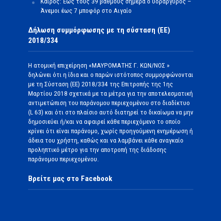
Καιρός: Έως τους 39 βαθμούς σήμερα ο υδράργυρος –
Άνεμοι έως 7 μποφόρ στο Αιγαίο
Δήλωση συμμόρφωσης με τη σύσταση (ΕΕ)
2018/334
Η ατομική επιχείρηση «ΜΑΥΡΟΜΑΤΗΣ Γ. ΚΩΝ/ΝΟΣ »
δηλώνει ότι η ίδια και ο παρών ιστότοπος συμμορφώνονται
με τη Σύσταση (ΕΕ) 2018/334 της Επιτροπής της 1ης
Μαρτίου 2018 σχετικά με τα μέτρα για την αποτελεσματική
αντιμετώπιση του παράνομου περιεχομένου στο διαδίκτυο
(L 63) και ότι στο πλαίσιο αυτό διατηρεί το δικαίωμα να μην
δημοσιεύει ή/και να αφαιρεί κάθε περιεχόμενο το οποίο
κρίνει ότι είναι παράνομο, χωρίς προηγούμενη ενημέρωση ή
άδεια του χρήστη, καθώς και να λαμβάνει κάθε αναγκαίο
προληπτικό μέτρο για την αποτροπή της διάδοσης
παράνομου περιεχομένου.
Βρείτε μας στο Facebook