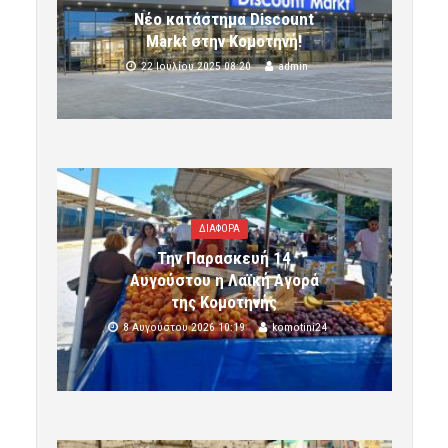
Νέο κατάστημα Discount
Markt στην Κομοτηνή!
22 Ιουλίου 2025 08:20
admin
ΔΙΑΦΟΡΑ
Την Παρασκευή 14
Αυγούστου η Λαϊκή Αγορά
της Κομοτηνής
8 Αυγούστου 2026 10:19
komotini24