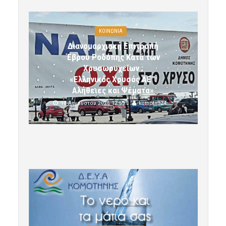
ΚΟΙΝΩΝΙΑ
Διανομαρχιακή Επιτροπή
Έβρου Ροδόπης Κατά των
Χρυσωρυχείων :
«Ελληνικός Χρυσός ΑΕ”:
Αλήθειες και Ψέματα»
10 Αυγούστου 2026 12:59
komotini24