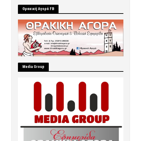
Θρακική Αγορά FB
Μedia Group