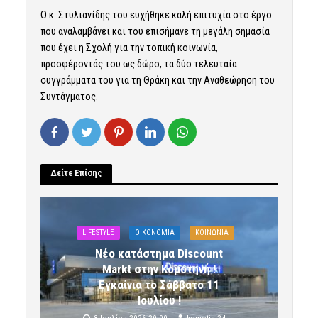
Ο κ. Στυλιανίδης του ευχήθηκε καλή επιτυχία στο έργο
που αναλαμβάνει και του επισήμανε τη μεγάλη σημασία
που έχει η Σχολή για την τοπική κοινωνία,
προσφέροντάς του ως δώρο, τα δύο τελευταία
συγγράμματα του για τη Θράκη και την Αναθεώρηση του
Συντάγματος.
Δείτε Επίσης
LIFESTYLE
OIKONOMIA
ΚΟΙΝΩΝΙΑ
Νέο κατάστημα Discount
Markt στην Κομοτηνή !
Εγκαίνια το Σάββατο 11
Ιουλίου !
8 Ιουλίου 2026 20:00
komotini24