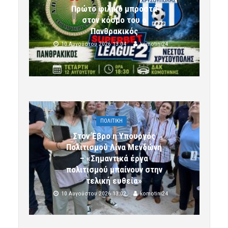
Πρώτο φιλικό μπροστά
στον κόσμο του ο
Πανθρακικός
10 Αυγούστου 2026 13:04
komotini24
ΠΟΛΙΤΙΚΗ
Στον Έβρο η Υπουργός
Πολιτισμού Λίνα Μενδώνη
– «Σημαντικά έργα
πολιτισμού μπαίνουν στην
τελική ευθεία»
10 Αυγούστου 2026 13:02
komotini24