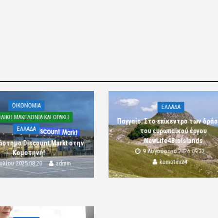
OIKONOMIA
ΕΛΛΑΔΑ
ΛΙΚΗ ΜΑΚΕΔΟΝΙΑ ΚΑΙ ΘΡΑΚΗ
Παγγαίο: Στο επίκεντρο των δρά
ΕΛΛΑΔΑ
του ευρωπαϊκού έργου
NewLife4BioIslands
άστημα Discount Markt στην
9 Αυγούστου 2026 09:32
Κομοτηνή!
komotini24
ουλίου 2025 08:20
admin