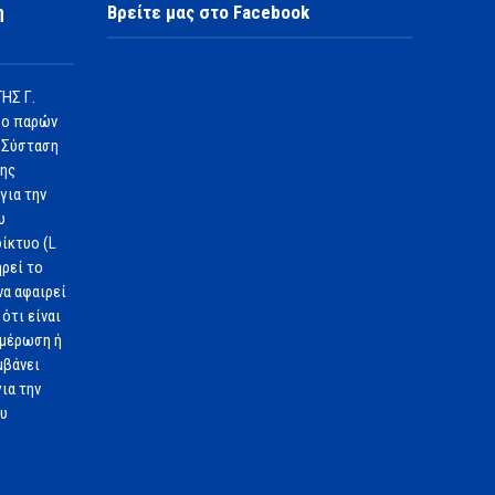
η
Βρείτε μας στο Facebook
ΗΣ Γ.
 ο παρών
 Σύσταση
1ης
για την
υ
ίκτυο (L
ηρεί το
να αφαιρεί
ότι είναι
ημέρωση ή
μβάνει
ια την
ου