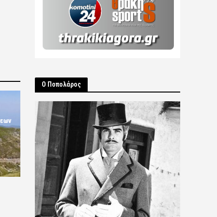
Ο Ποπολάρος
σεων