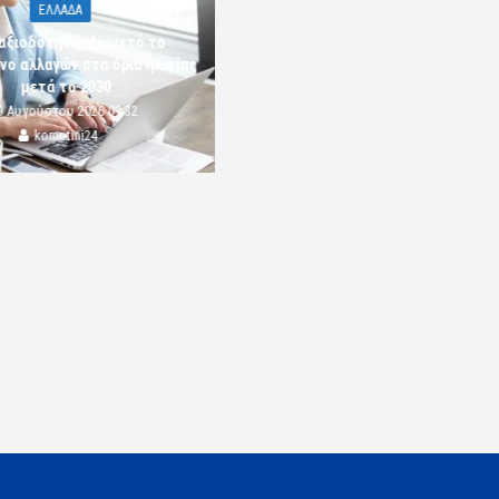
ΕΛΛΑΔΑ
αξιοδότηση: Ανοιχτό το
νο αλλαγών στα όρια ηλικίας
μετά το 2030
9 Αυγούστου 2026 09:32
komotini24