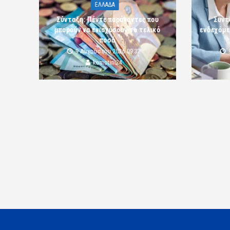
ΕΛΛΑΔΑ
Σύνταξη: Πέντε παράγοντες που
Συντ
μπορούν να ενισχύσουν το τελικό
ενδεχόμε
ποσό
9 Αυγούστου 2026 09:32
komotini24