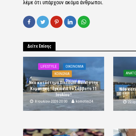
λέμε ότι υπάρχουν ακόμα άνθρωποι.
Δείτε Επίσης
LIFESTYLE
OIKONOMIA
ΑΝΑΤΟ
ΚΟΙΝΩΝΙΑ
Νέο κατάστημα Discount Markt στην
Κομοτηνή ! Εγκαίνια το Σάββατο 11
Νέο κατ
Ιουλίου !
8 Ιουλίου 2026 20:00
komotini24
22 Ι