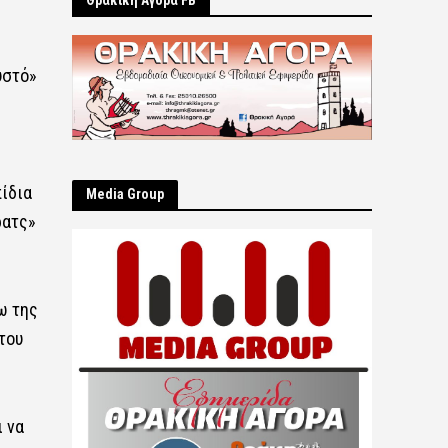
Θρακική Αγορά FB
υστό»
πίδια
Μedia Group
ρατς»
ω της
του
ι να