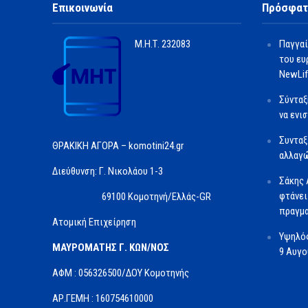
Επικοινωνία
Πρόσφατ
Μ.Η.Τ.
232083
Παγγαί
του ευ
NewLif
Σύνταξ
να ενι
Συνταξ
ΘΡΑΚΙΚΗ ΑΓΟΡΑ – komotini24.gr
αλλαγώ
Διεύθυνση: Γ. Νικολάου 1-3
Σάκης 
φτάνει
69100 Κομοτηνή/Ελλάς-GR
πραγμα
Ατομική Επιχείρηση
Υψηλός
ΜΑΥΡΟΜΑΤΗΣ Γ. ΚΩΝ/ΝΟΣ
9 Αυγ
ΑΦΜ : 056326500/ΔOΥ Κομοτηνής
ΑΡ.ΓΕΜΗ : 160754610000