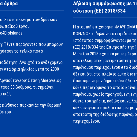
α άρθρα
Δήλωση συμμόρφωσης με τ
σύσταση (ΕΕ) 2018/334
ο: Στο επίκεντρο των δράσεων
ρωπαϊκού έργου
Η ατομική επιχείρηση «ΜΑΥΡΟΜΑΤ
e4BioIslands
ΚΩΝ/ΝΟΣ » δηλώνει ότι η ίδια και
ιστότοπος συμμορφώνονται με τη
η: Πέντε παράγοντες που μπορούν
(ΕΕ) 2018/334 της Επιτροπής της 
σχύσουν το τελικό ποσό
Μαρτίου 2018 σχετικά με τα μέτρα 
αποτελεσματική αντιμετώπιση το
ιοδότηση: Ανοιχτό το ενδεχόμενο
παράνομου περιεχομένου στο διαδ
ν στα όρια ηλικίας μετά το 2030
63) και ότι στο πλαίσιο αυτό διατ
Αρναούτογλου: Όταν η Μεσόγειος
δικαίωμα να μην δημοσιεύει ή/και 
 τους 33 βαθμούς, τι σημαίνει
κάθε περιεχόμενο το οποίο κρίνει 
τικά !;
παράνομο, χωρίς προηγούμενη εν
άδεια του χρήστη, καθώς και να λα
 κίνδυνος πυρκαγιάς την Κυριακή
κάθε αναγκαίο προληπτικό μέτρο γ
ούστου
αποτροπή της διάδοσης παράνομ
περιεχομένου.