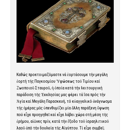
Καθώς προετοιμαζόμαστε νά ἑορτάσουμε τήν μεγάλη
ἑορτή τῆς Παγκοσμίου Ὑψώσεως τοῦ Τιμίου καί
Ζωοποιοῦ Σταυροῦ, ἡ ὁποία κατά τήν λειτουργική
παράδοση τῆς Ἐκκλησίας μας φέρει τά ἴσα πρός τήν
Ἁγία καί Μεγάλη Παρασκευή, τό εὐαγγελικό ἀνάγνωσμα
τῆς ἡμέρας μᾶς ὑπενθυμίζει μία ἄλλη παράξενη ὕψωση
πού εἶχε προηγηθεῖ καί εἶχε λάβει χώρα στή μέση τῆς
ἐρήμου, αἰῶνες πρίν, κατά τήν ἔξοδο τοῦ ἰσραηλιτικοῦ
λαοῦ ἀπό τήν δουλεία τῆς Αἰγύπτου. Τί εἶχε συμβεῖ;