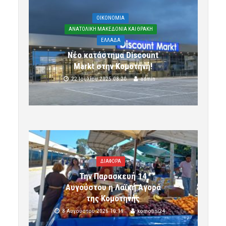
OIKONOMIA
ΑΝΑΤΟΛΙΚΗ ΜΑΚΕΔΟΝΙΑ ΚΑΙ ΘΡΑΚΗ
ΕΛΛΑΔΑ
Νέο κατάστημα Discount
Markt στην Κομοτηνή!
22 Ιουλίου 2025 08:20
admin
ΔΙΑΦΟΡΑ
Την Παρασκευή 14
Αυγούστου η Λαϊκή Αγορά
της Κομοτηνής
8 Αυγούστου 2026 10:19
komotini24