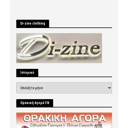
Di-zine clothing
Ιστορικό
Ιστορικό
Θρακική Αγορά FB