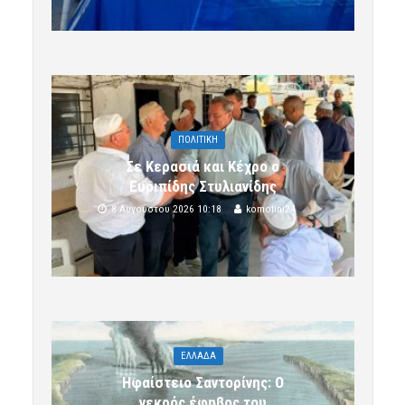
ΠΟΛΙΤΙΚΗ
Σε Κερασιά και Κέχρο ο
Ευριπίδης Στυλιανίδης
8 Αυγούστου 2026 10:18
komotini24
ΕΛΛΑΔΑ
Ηφαίστειο Σαντορίνης: Ο
νεκρός έφηβος του