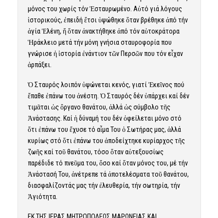
μόνος του χωρίς τόν Ἐσταυρωμένο. Αὐτό γιά λόγους
ἱστορικούς, ἐπειδή ἔτσι ὑψώθηκε ὅταν βρέθηκε ἀπό τήν
ἁγία Ἑλένη, ἤ ὅταν ἀνακτήθηκε ἀπό τόν αὐτοκράτορα
Ἡράκλειο μετά τήν μόνη γνήσια σταυροφορία που
γνώρισε ἡ ἱστορία ἐνάντιον τῶν Περσῶν που τόν εἶχαν
ἁρπάξει.
Ὁ Σταυρός λοιπόν ὑψώνεται κενός, γιατί Ἐκεῖνος πού
ἔπαθε ἐπάνω του ἀνέστη. Ὁ Σταυρός δέν ὑπάρχει καί δέν
τιμᾶται ὡς ὂργανο θανάτου, ἀλλά ὡς σύμβολο τῆς
Ἀνάστασης. Καί ἡ δύναμή του δέν ὀφείλεται μόνο στό
ὅτι ἐπάνω του ἔχυσε τό αἷμα Του ὁ Σωτήρας μας, ἀλλά
κυρίως στό ὅτι ἐπάνω του ἀποδείχτηκε κυρίαρχος τῆς
ζωῆς καί τοῦ θανάτου, τόσο ὅταν αὐτεξουσίως
παρέδιδε τό πνεῦμα του, ὅσο καί ὅταν μόνος του, μέ τήν
Ἀνάστασή Του, ἀνέτρεπε τά ἀποτελέσματα τοῦ θανάτου,
διασφαλίζοντάς μας τήν ἐλευθερία, τήν σωτηρία, τήν
Ἁγιότητα.
ΕΚ ΤΗΣ ΙΕΡΑΣ ΜΗΤΡΟΠΟΛΕΩΣ ΜΑΡΩΝΕΙΑΣ ΚΑΙ