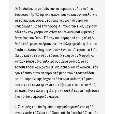
Οἱ Ἰουδαῖοι, μή μπορώντας νά περάσουν μέσα ἀπό τό
βασίλειο τῆς Ἐδώμ, ἀναγκάστηκαν νά κάνουν κύκλο γιά
νά τό παρακάμψουν, μέσα ἀπό περιοχή ἄνυδρη καί
ἀπαράκλητη. Κατά τήν προσφιλῆ τους τακτική, ἄρχισαν
πάλι τόν γογγυσμό ἐναντίον τοῦ Μωυσῆ καί ἐμμέσως
ἐναντίον τοῦ Θεοῦ. Γιά τήν συμπεριφορά τους αὐτή ὁ
Θεός ἐπέτρεψε νά ἐμφανιστοῦν δηλητηριώδη φίδια, τά
ὁποῖα πολλούς ὁδήγησαν στόν θάνατο. Ζήτησαν τό θεῖο
ἔλεος καί τότε ὁ Θεός ἔδωσε ἐντολή στόν Μωυσῆ νά
κατασκευάσει ἕνα χάλκινο ὁμοίωμα φιδιοῦ, νά τό
τοποθετήσει ὁριζόντια σ΄ ἕνα στύλο καί νά ὑψώσει τόν
πρωτότυπο αὐτό σταυρό στή μέση τοῦ στρατοπέδου.
Ὅποιος Ἰσραηλίτης δεχόταν δάγκωμα φιδιοῦ, τό μόνο
πού εἶχε νά κάνει ἦταν νά κοιτάξει, μέ πίστη στόν Θεό,
τό ὑψωμένο χάλκινο φίδι, γιά νά σωθεῖ καί νά ἐπιβιώσει
ἀπό τό θανατηφόρο δάγκωμα.
Ὁ Σταυρός που θά ὑψωθεῖ στήν μεθαυριανή ἑορτή θά
εἶναι χωρίς τό Σῶμα τοῦ Χριστοῦ, θά ὑψωθεῖ ὁ Σταυρός