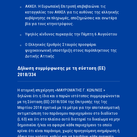
ΑΚΚΕΛ: Η Ευρωπαϊκή Επιτροπή επιβεβαιώνει τις
καταγγελίες του ΑΚΚΕΛ για τις ευθύνες της ελληνικής
κυβέρνησης σε πληρωμές, αποζημιώσεις και ανωτέρα
βία για τους κτηνοτρόφους.
Υψηλός κίνδυνος πυρκαγιάς την Πέμπτη 6 Αυγούστου
Ο Ελληνικός Ερυθρός Σταυρός προσφέρει
ψυχοκοινωνική υποστήριξη στους πυρόπληκτους της
Δυτικής Αττικής
Δήλωση συμμόρφωσης με τη σύσταση (ΕΕ)
2018/334
Η ατομική επιχείρηση «ΜΑΥΡΟΜΑΤΗΣ Γ. ΚΩΝ/ΝΟΣ »
δηλώνει ότι η ίδια και ο παρών ιστότοπος συμμορφώνονται
με τη Σύσταση (ΕΕ) 2018/334 της Επιτροπής της 1ης
Μαρτίου 2018 σχετικά με τα μέτρα για την αποτελεσματική
αντιμετώπιση του παράνομου περιεχομένου στο διαδίκτυο
(L 63) και ότι στο πλαίσιο αυτό διατηρεί το δικαίωμα να μην
δημοσιεύει ή/και να αφαιρεί κάθε περιεχόμενο το οποίο
κρίνει ότι είναι παράνομο, χωρίς προηγούμενη ενημέρωση ή
άδεια του χρήστη, καθώς και να λαμβάνει κάθε αναγκαίο