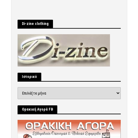
Di-zine clothing
Ιστορικό
Ιστορικό
Θρακική Αγορά FB