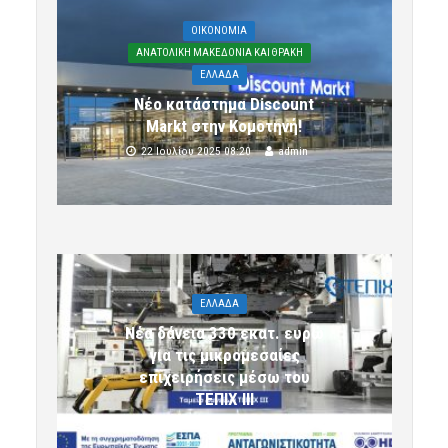
OIKONOMIA
ΑΝΑΤΟΛΙΚΗ ΜΑΚΕΔΟΝΙΑ ΚΑΙ ΘΡΑΚΗ
ΕΛΛΑΔΑ
Νέο κατάστημα Discount
Markt στην Κομοτηνή!
22 Ιουλίου 2025 08:20
admin
ΕΛΛΑΔΑ
Νέα δάνεια 330 εκατ. ευρώ
για τις μικρομεσαίες
επιχειρήσεις μέσω του
ΤΕΠΙΧ ΙΙΙ
6 Αυγούστου 2026 09:32
komotini24