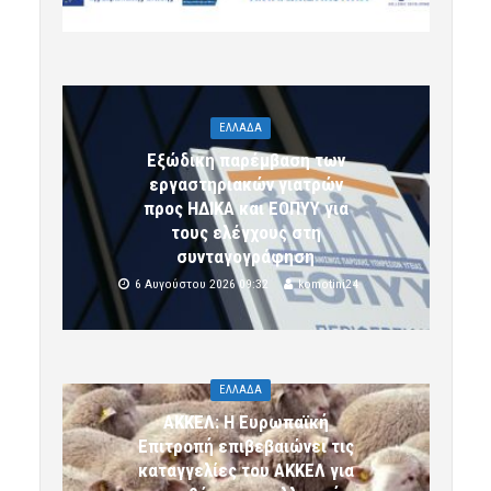
ΕΛΛΑΔΑ
Εξώδικη παρέμβαση των
εργαστηριακών γιατρών
προς ΗΔΙΚΑ και ΕΟΠΥΥ για
τους ελέγχους στη
συνταγογράφηση
6 Αυγούστου 2026 09:32
komotini24
ΕΛΛΑΔΑ
ΑΚΚΕΛ: Η Ευρωπαϊκή
Επιτροπή επιβεβαιώνει τις
καταγγελίες του ΑΚΚΕΛ για