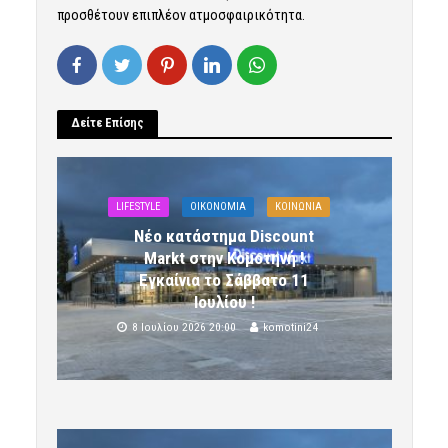
προσθέτουν επιπλέον ατμοσφαιρικότητα.
Δείτε Επίσης
LIFESTYLE
OIKONOMIA
ΚΟΙΝΩΝΙΑ
Νέο κατάστημα Discount
Markt στην Κομοτηνή !
Εγκαίνια το Σάββατο 11
Ιουλίου !
8 Ιουλίου 2026 20:00
komotini24