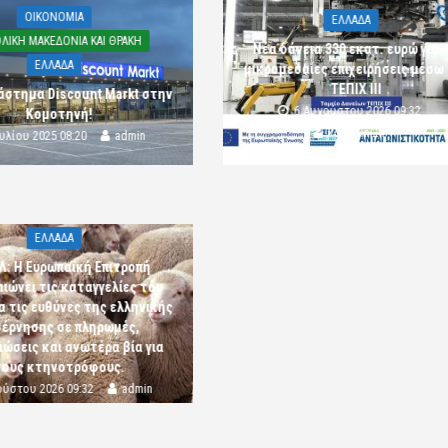
OIKONOMIA
ΕΛΛΑΔΑ
ΛΙΚΗ ΜΑΚΕΔΟΝΙΑ ΚΑΙ ΘΡΑΚΗ
Νέα δάνεια 330 εκατ. ευρώ για τ
ΕΛΛΑΔΑ
μικρομεσαίες επιχειρήσεις μέσω
ΤΕΠΙΧ ΙΙΙ
άστημα Discount Markt στην
6 Αυγούστου 2026 09:32
Κομοτηνή!
komotini24
ουλίου 2025 08:20
admin
ΕΛΛΑΔΑ
Λ: Η Ευρωπαϊκή Επιτροπή
αιώνει τις καταγγελίες του
α τις ευθύνες της ελληνικής
έρνησης σε πληρωμές,
ώσεις και ανωτέρα βία για
τους κτηνοτρόφους.
ούστου 2026 09:32
admin