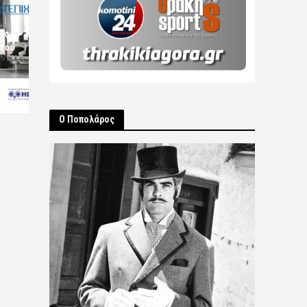
ις
 του
Ο Ποπολάρος