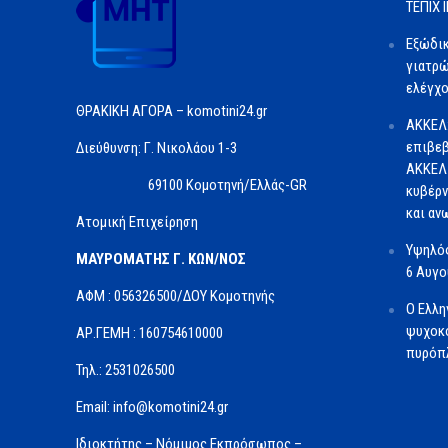
ΤΕΠΙΧ ΙΙ
Εξώδι
γιατρώ
ελέγχο
ΘΡΑΚΙΚΗ ΑΓΟΡΑ – komotini24.gr
ΑΚΚΕΛ
επιβεβ
Διεύθυνση: Γ. Νικολάου 1-3
ΑΚΚΕΛ 
69100 Κομοτηνή/Ελλάς-GR
κυβέρν
και αν
Ατομική Επιχείρηση
Υψηλός
ΜΑΥΡΟΜΑΤΗΣ Γ. ΚΩΝ/ΝΟΣ
6 Αυγ
ΑΦΜ : 056326500/ΔOΥ Κομοτηνής
Ο Ελλη
ψυχοκο
ΑΡ.ΓΕΜΗ : 160754610000
πυρόπλ
Τηλ.: 2531026500
Email: info@komotini24.gr
Ιδιοκτήτης – Νόμιμος Εκπρόσωπος –