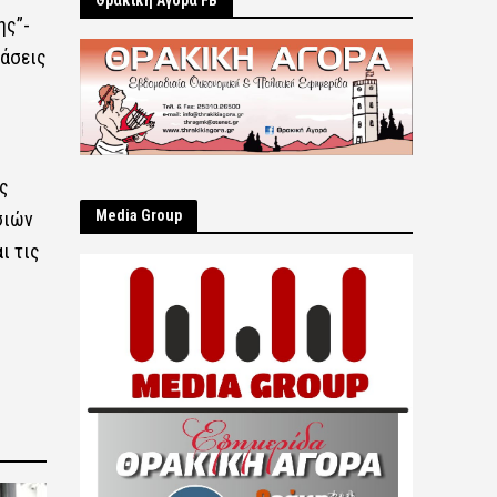
Θρακική Αγορά FB
ης”-
βάσεις
ς
Μedia Group
σιών
ι τις