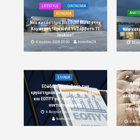
LIFESTYLE
OIKONOMIA
ΑΝΑΤΟ
ΚΟΙΝΩΝΙΑ
Νέο κατάστημα Discount Markt στην
Κομοτηνή ! Εγκαίνια το Σάββατο 11
Νέο κατ
Ιουλίου !
8 Ιουλίου 2026 20:00
komotini24
22 Ι
ΕΛΛΑΔΑ
ΑΚΚΕ
Εξώδικη παρέμβαση των
επιβεβ
εργαστηριακών γιατρών προς ΗΔΙΚΑ
ΑΚΚΕΛ γι
και ΕΟΠΥΥ για τους ελέγχους στη
κυβ
συνταγογράφηση
αποζημι
6 Αυγούστου 2026 09:32
komotini24
6 Αυγ