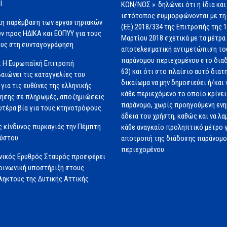
Ι
ΚΩΝ/ΝΟΣ » δηλώνει ότι η ίδια και
ιστότοπος συμμορφώνονται με τη
κη παρέμβαση των εργαστηριακών
(ΕΕ) 2018/334 της Επιτροπής της 
ν προς ΗΔΙΚΑ και ΕΟΠΥΥ για τους
Μαρτίου 2018 σχετικά με τα μέτρα 
υς στη συνταγογράφηση
αποτελεσματική αντιμετώπιση το
παράνομου περιεχομένου στο διαδ
: Η Ευρωπαϊκή Επιτροπή
63) και ότι στο πλαίσιο αυτό διατ
αιώνει τις καταγγελίες του
δικαίωμα να μην δημοσιεύει ή/και 
για τις ευθύνες της ελληνικής
κάθε περιεχόμενο το οποίο κρίνει 
ησης σε πληρωμές, αποζημιώσεις
παράνομο, χωρίς προηγούμενη εν
ωτέρα βία για τους κτηνοτρόφους.
άδεια του χρήστη, καθώς και να λα
 κίνδυνος πυρκαγιάς την Πέμπτη
κάθε αναγκαίο προληπτικό μέτρο γ
ούστου
αποτροπή της διάδοσης παράνομ
περιεχομένου.
νικός Ερυθρός Σταυρός προσφέρει
ινωνική υποστήριξη στους
ηκτους της Δυτικής Αττικής