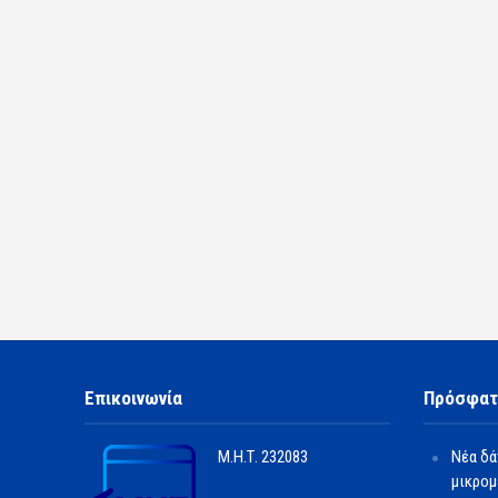
Επικοινωνία
Πρόσφατ
Μ.Η.Τ.
232083
Νέα δά
μικρομ