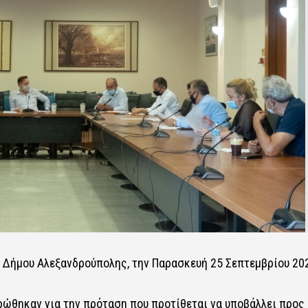
υ Δήμου Αλεξανδρούπολης, την Παρασκευή 25 Σεπτεμβρίου 20
ρώθηκαν για την πρόταση που προτίθεται να υποβάλλει προς