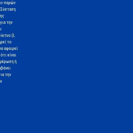
 ο παρών
 Σύσταση
1ης
για την
υ
ίκτυο (L
ηρεί το
να αφαιρεί
ότι είναι
ημέρωση ή
μβάνει
ια την
ου