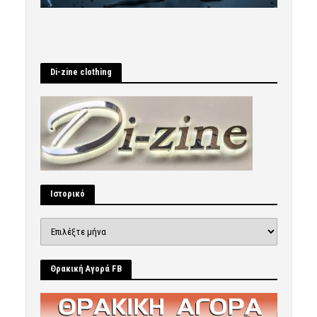
Di-zine clothing
Ιστορικό
Ιστορικό
Θρακική Αγορά FB