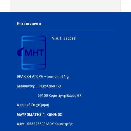
Επικοινωνία
Μ.Η.Τ.
232083
ΘΡΑΚΙΚΗ ΑΓΟΡΑ – komotini24.gr
Διεύθυνση: Γ. Νικολάου 1-3
69100 Κομοτηνή/Ελλάς-GR
Ατομική Επιχείρηση
ΜΑΥΡΟΜΑΤΗΣ Γ. ΚΩΝ/ΝΟΣ
ΑΦΜ : 056326500/ΔOΥ Κομοτηνής