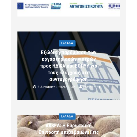
6 Αυγούστου 2026 09:32
komotini24
ΕΛΛΑΔΑ
Εξώδικη παρέμβαση των
εργαστηριακών γιατρών
προς ΗΔΙΚΑ και ΕΟΠΥΥ για
τους ελέγχους στη
συνταγογράφηση
6 Αυγούστου 2026 09:32
komotini24
ΕΛΛΑΔΑ
ΑΚΚΕΛ: Η Ευρωπαϊκή
Επιτροπή επιβεβαιώνει τις