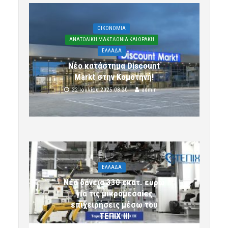
OIKONOMIA
ΑΝΑΤΟΛΙΚΗ ΜΑΚΕΔΟΝΙΑ ΚΑΙ ΘΡΑΚΗ
ΕΛΛΑΔΑ
Νέο κατάστημα Discount
Markt στην Κομοτηνή!
22 Ιουλίου 2025 08:20
admin
ΕΛΛΑΔΑ
Νέα δάνεια 330 εκατ. ευρώ
για τις μικρομεσαίες
επιχειρήσεις μέσω του
ΤΕΠΙΧ ΙΙΙ