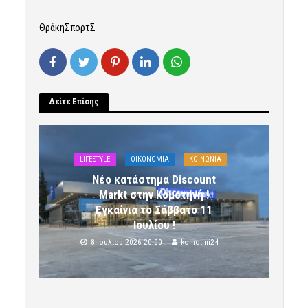
ΘράκηΣπορτΣ
Δείτε Επίσης
LIFESTYLE
OIKONOMIA
ΚΟΙΝΩΝΙΑ
Νέο κατάστημα Discount
Markt στην Κομοτηνή !
Εγκαίνια το Σάββατο 11
Ιουλίου !
8 Ιουλίου 2026 20:00
komotini24