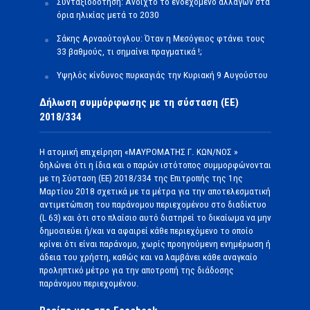
Συνταξιοδότηση: Ανοιχτό το ενδεχόμενο αλλαγών στα
όρια ηλικίας μετά το 2030
Σάκης Αρναούτογλου: Όταν η Μεσόγειος φτάνει τους
33 βαθμούς, τι σημαίνει πραγματικά !;
Υψηλός κίνδυνος πυρκαγιάς την Κυριακή 9 Αυγούστου
Δήλωση συμμόρφωσης με τη σύσταση (ΕΕ)
2018/334
Η ατομική επιχείρηση «ΜΑΥΡΟΜΑΤΗΣ Γ. ΚΩΝ/ΝΟΣ »
δηλώνει ότι η ίδια και ο παρών ιστότοπος συμμορφώνονται
με τη Σύσταση (ΕΕ) 2018/334 της Επιτροπής της 1ης
Μαρτίου 2018 σχετικά με τα μέτρα για την αποτελεσματική
αντιμετώπιση του παράνομου περιεχομένου στο διαδίκτυο
(L 63) και ότι στο πλαίσιο αυτό διατηρεί το δικαίωμα να μην
δημοσιεύει ή/και να αφαιρεί κάθε περιεχόμενο το οποίο
κρίνει ότι είναι παράνομο, χωρίς προηγούμενη ενημέρωση ή
άδεια του χρήστη, καθώς και να λαμβάνει κάθε αναγκαίο
προληπτικό μέτρο για την αποτροπή της διάδοσης
παράνομου περιεχομένου.