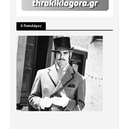
Ο Ποπολάρος