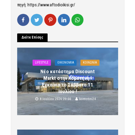
πηγή: https://www.aftodioikisi.gr/
Δείτε Επίσης
LIFESTYLE
OIKONOMIA
ΚΟΙΝΩΝΙΑ
Νέο κατάστημα Discount
Markt στην Κομοτηνή !
Εγκαίνια το Σάββατο 11
Ιουλίου !
8 Ιουλίου 2026 20:00
komotini24