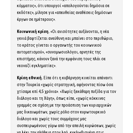
κόμματος», ότι υπουργοί «απολογούνται δημόσια σε
εκδότες», μίλησε για «απευθείας αναθέσεις δημόσιων
έργων σε ημέτερους».
Κοινωνική κρίση.
«Οι ανισότητες αυξάνονται, η νέα
γενιά βαφτίζεται ανεύθυνη και μπαίνει στο περιθώριο,
το κράτος γίνεται ο οργανωτής του κοινωνικού
αυτοματισμού», «συνομωσιολόγοι, αρνητές της
επιστήμης, κάνουν ξανά την εμφάνιση τους πλάι σε
νεοναζί εγκληματίες».
Κρίση εθνική.
Είπε ότι η κυβέρνηση κινείται απέναντι
στην Τουρκία «χωρίς στρατηγική, αφήνοντας πίσω όσα
χτίσαμε επί 4,5 χρόνια». «Χωρίς ξεκάθαρη πυξίδα για τον
διάλογο και τη Χάγη», όπως είπε, «χωρίς κόκκινες
γραμμές σε σχέση με την προάσπιση των κυριαρχικών
μας δικαιωμάτων, χωρίς ρόλο στον ευρωτουρκικό
διάλογο και χωρίς τους συμμάχους μας
συσπειρωμένους γύρω από την απειλή κυρώσεων, χωρίς
να λέει την αλήθεια στον λαό, εγκλωβισμένη στις