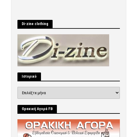
Di-zine clothing
Ιστορικό
Ιστορικό
Θρακική Αγορά FB