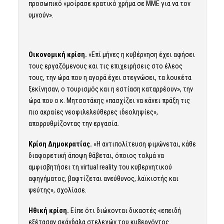
προσωπικό «μοίρασε κρατικό χρήμα σε ΜΜΕ για να τον
υμνούν».
Οικονομική κρίση.
«Επί μήνες η κυβέρνηση έχει αφήσει
τους εργαζόμενους και τις επιχειρήσεις στο έλεος
τους, την ώρα που η αγορά έχει στεγνώσει, τα λουκέτα
ξεκίνησαν, ο τουρισμός και η εστίαση καταρρέουν», την
ώρα που ο κ. Μητσοτάκης «πασχίζει να κάνει πράξη τις
πιο ακραίες νεοφιλελεύθερες ιδεοληψίες»,
απορρυθμίζοντας την εργασία.
Κρίση Δημοκρατίας.
«Η αντιπολίτευση φιμώνεται, κάθε
διαφορετική άποψη θάβεται, όποιος τολμά να
αμφισβητήσει τη virtual reality του κυβερνητικού
αφηγήματος, βαφτίζεται ανεύθυνος, λαϊκιστής και
ψεύτης», σχολίασε.
Ηθική κρίση.
Είπε ότι διώκονται δικαστές «επειδή
εξέτασαν σκάνδαλα στελεχών του κυβερνόντος