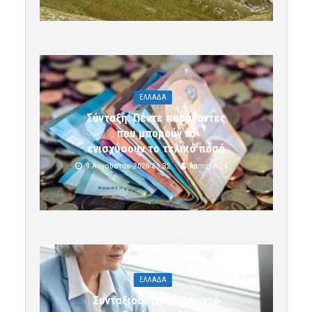
ΕΛΛΑΔΑ
Σύνταξη: Πέντε παράγοντες
που μπορούν να
ενισχύσουν το τελικό ποσό
9 Αυγούστου 2026 09:32
komotini24
ΕΛΛΑΔΑ
Συνταξιοδότηση: Ανοιχτό