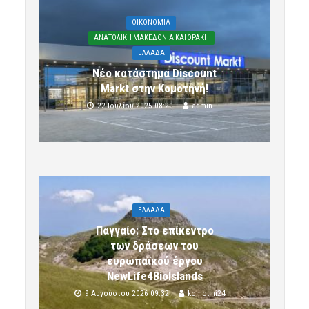
OIKONOMIA
ΑΝΑΤΟΛΙΚΗ ΜΑΚΕΔΟΝΙΑ ΚΑΙ ΘΡΑΚΗ
ΕΛΛΑΔΑ
Νέο κατάστημα Discount
Markt στην Κομοτηνή!
22 Ιουλίου 2025 08:20
admin
ΕΛΛΑΔΑ
Παγγαίο: Στο επίκεντρο
των δράσεων του
ευρωπαϊκού έργου
NewLife4BioIslands
9 Αυγούστου 2026 09:32
komotini24