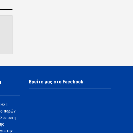
η
Βρείτε μας στο Facebook
ΗΣ Γ.
 ο παρών
 Σύσταση
1ης
για την