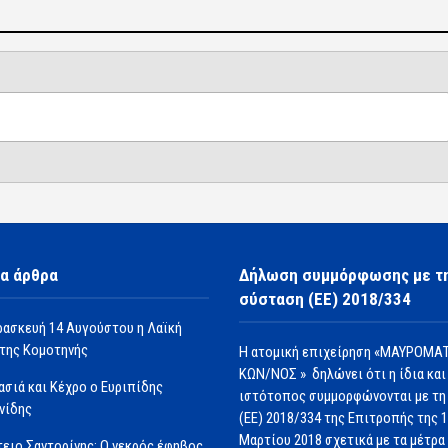
α άρθρα
Δήλωση συμμόρφωσης με τ
σύσταση (ΕΕ) 2018/334
ρασκευή 14 Αυγούστου η Λαϊκή
της Κομοτηνής
Η ατομική επιχείρηση «ΜΑΥΡΟΜΑΤ
ΚΩΝ/ΝΟΣ » δηλώνει ότι η ίδια και
ασιά και Κέχρο ο Ευριπίδης
ιστότοπος συμμορφώνονται με τη
νίδης
(ΕΕ) 2018/334 της Επιτροπής της 
Μαρτίου 2018 σχετικά με τα μέτρα 
ειο Σαντορίνης: Ο νεκρός έφηβος