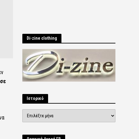
Di-zine clothing
εν
σε
Ιστορικό
Ιστορικό
να