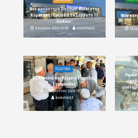
Νέο κατάστημα Discount Markt στην
Κομοτηνή ! Εγκαίνια το Σάββατο 11
Νέο κατ
Ιουλίου !
8 Ιουλίου 2026 20:00
komotini24
22 Ι
ΠΟΛΙΤΙΚΗ
Ηφαίστ
Σε Κερασιά και Κέχρο ο Ευριπίδης
έφηβο
Στυλιανίδης
μυστήρι
8 Αυγούστου 2026 10:18
komotini24