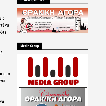
Θρακική Αγορά FB
ρίς
τί να
ούτε
Μedia Group
πή
αι από
νει
 να