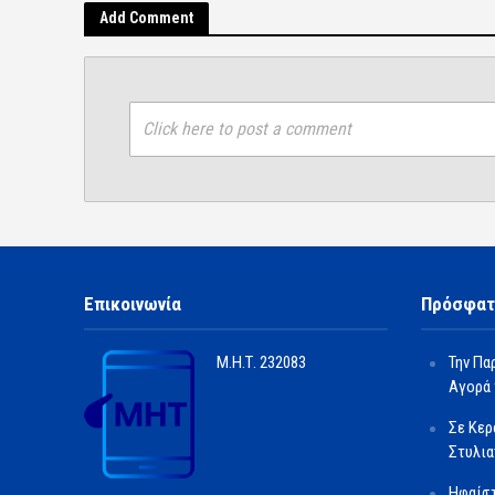
Add Comment
Click here to post a comment
Επικοινωνία
Πρόσφατ
Μ.Η.Τ.
232083
Την Πα
Αγορά 
Σε Κερ
Στυλια
Ηφαίστ