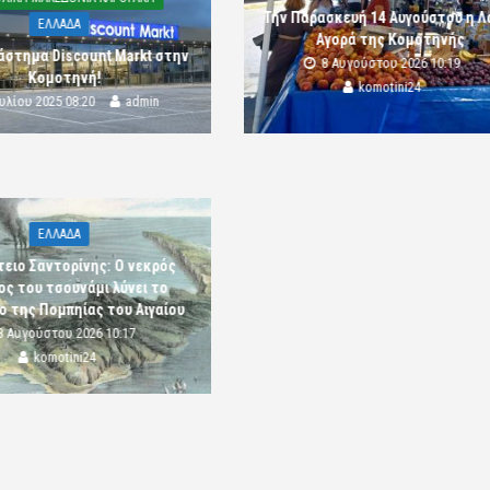
Την Παρασκευή 14 Αυγούστου η Λ
ΕΛΛΑΔΑ
Αγορά της Κομοτηνής
άστημα Discount Markt στην
8 Αυγούστου 2026 10:19
Κομοτηνή!
komotini24
ουλίου 2025 08:20
admin
ΕΛΛΑΔΑ
ειο Σαντορίνης: Ο νεκρός
ς του τσουνάμι λύνει το
ο της Πομπηίας του Αιγαίου
8 Αυγούστου 2026 10:17
komotini24