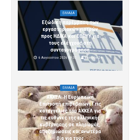
ΕΛΛΑΔΑ
Εξώδικη παρέμβαση των
εργαστηριακών γιατρών
προς ΗΔΙΚΑ και ΕΟΠΥΥ για
τους ελέγχους στη
συνταγογράφηση
6 Αυγούστου 2026 09:32
komotini24
ΕΛΛΑΔΑ
ΑΚΚΕΛ: Η Ευρωπαϊκή
Επιτροπή επιβεβαιώνει τις
καταγγελίες του ΑΚΚΕΛ για
τις ευθύνες της ελληνικής
κυβέρνησης σε πληρωμές,
αποζημιώσεις και ανωτέρα
βία για τους