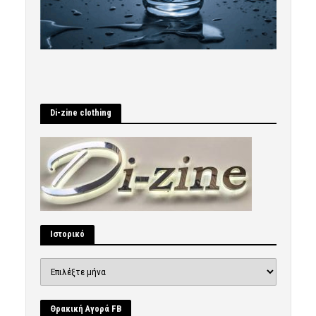
Di-zine clothing
Ιστορικό
Ιστορικό
Θρακική Αγορά FB