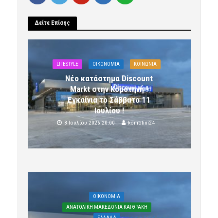
Δείτε Επίσης
LIFESTYLE
OIKONOMIA
ΚΟΙΝΩΝΙΑ
Νέο κατάστημα Discount
Markt στην Κομοτηνή !
Εγκαίνια το Σάββατο 11
Ιουλίου !
8 Ιουλίου 2026 20:00
komotini24
OIKONOMIA
ΑΝΑΤΟΛΙΚΗ ΜΑΚΕΔΟΝΙΑ ΚΑΙ ΘΡΑΚΗ
ΕΛΛΑΔΑ