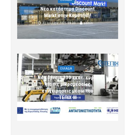
Νέο κατάστημα Discount
Markt στην Κομοτηνή!
22 Ιουλίου 2025 08:20
admin
ΕΛΛΑΔΑ
Νέα δάνεια 330 εκατ. ευρώ
για τις μικρομεσαίες
επιχειρήσεις μέσω του
ΤΕΠΙΧ ΙΙΙ
6 Αυγούστου 2026 09:32
komotini24