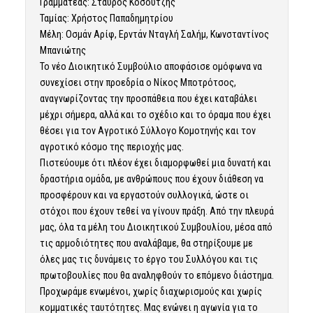
Γραμματέας: Σταύρος Κοσουτζής
Ταμίας: Χρήστος Παπαδημητρίου
Μέλη: Οσμάν Αρίφ, Ερντάν Νταγλή Σαλήμ, Κωνσταντίνος
Μπανιώτης
Το νέο Διοικητικό Συμβούλιο αποφάσισε ομόφωνα να
συνεχίσει στην προεδρία ο Νίκος Μποτρότσος,
αναγνωρίζοντας την προσπάθεια που έχει καταβάλει
μέχρι σήμερα, αλλά και το σχέδιο και το όραμα που έχει
θέσει για τον Αγροτικό Σύλλογο Κομοτηνής και τον
αγροτικό κόσμο της περιοχής μας.
Πιστεύουμε ότι πλέον έχει διαμορφωθεί μια δυνατή και
δραστήρια ομάδα, με ανθρώπους που έχουν διάθεση να
προσφέρουν και να εργαστούν συλλογικά, ώστε οι
στόχοι που έχουν τεθεί να γίνουν πράξη. Από την πλευρά
μας, όλα τα μέλη του Διοικητικού Συμβουλίου, μέσα από
τις αρμοδιότητες που αναλάβαμε, θα στηρίξουμε με
όλες μας τις δυνάμεις το έργο του Συλλόγου και τις
πρωτοβουλίες που θα αναληφθούν το επόμενο διάστημα.
Προχωράμε ενωμένοι, χωρίς διαχωρισμούς και χωρίς
κομματικές ταυτότητες. Μας ενώνει η αγωνία για το