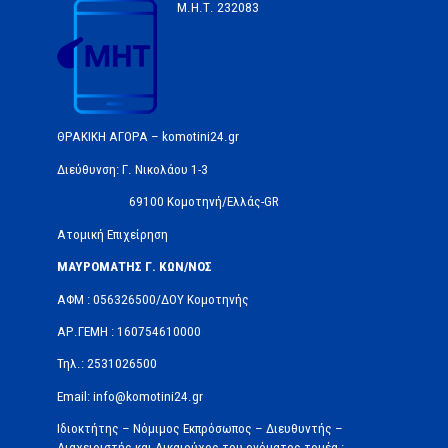
Μ.Η.Τ.
232083
ΘΡΑΚΙΚΗ ΑΓΟΡΑ – komotini24.gr
Διεύθυνση: Γ. Νικολάου 1-3
69100 Κομοτηνή/Ελλάς-GR
Ατομική Επιχείρηση
ΜΑΥΡΟΜΑΤΗΣ Γ. ΚΩΝ/ΝΟΣ
ΑΦΜ : 056326500/ΔOΥ Κομοτηνής
ΑΡ.ΓΕΜΗ : 160754610000
Τηλ.: 2531026500
Email: info@komotini24.gr
Ιδιοκτήτης – Νόμιμος Εκπρόσωπος – Διευθυντής –
Διαχειριστής και Δικαιούχος του ονόματος τομέα :