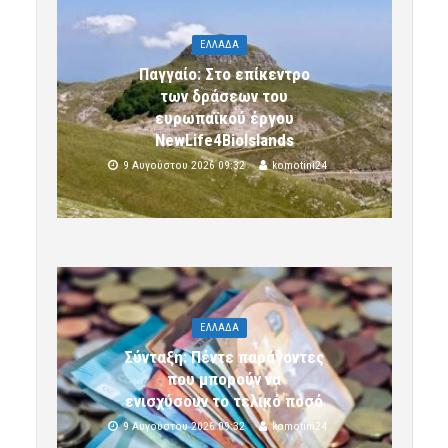
ΕΛΛΑΔΑ
Παγγαίο: Στο επίκεντρο
των δράσεων του
ευρωπαϊκού έργου
NewLife4BioIslands
9 Αυγούστου 2026 09:32
komotini24
ΕΛΛΑΔΑ
Σύνταξη: Πέντε παράγοντες
που μπορούν να
ενισχύσουν το τελικό ποσό
9 Αυγούστου 2026 09:32
komotini24