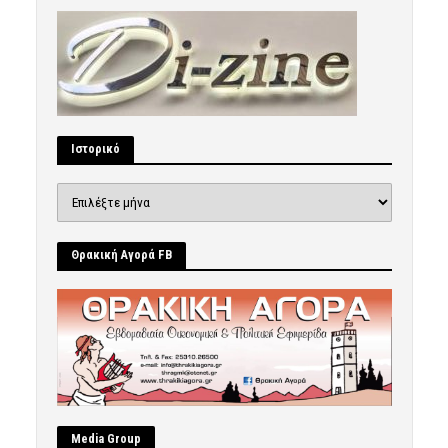
Ιστορικό
Ιστορικό
Θρακική Αγορά FB
Μedia Group