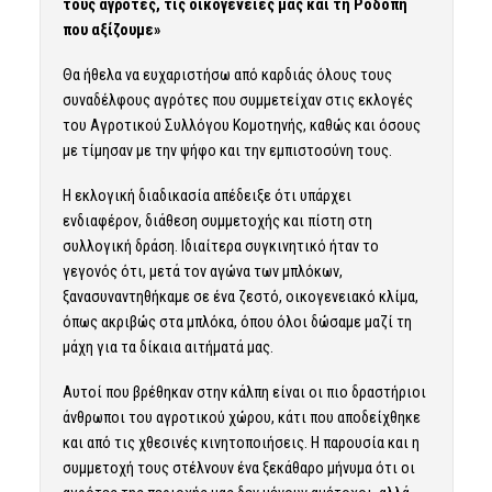
τους αγρότες, τις οικογένειές μας και τη Ροδόπη
που αξίζουμε»
Θα ήθελα να ευχαριστήσω από καρδιάς όλους τους
συναδέλφους αγρότες που συμμετείχαν στις εκλογές
του Αγροτικού Συλλόγου Κομοτηνής, καθώς και όσους
με τίμησαν με την ψήφο και την εμπιστοσύνη τους.
Η εκλογική διαδικασία απέδειξε ότι υπάρχει
ενδιαφέρον, διάθεση συμμετοχής και πίστη στη
συλλογική δράση. Ιδιαίτερα συγκινητικό ήταν το
γεγονός ότι, μετά τον αγώνα των μπλόκων,
ξανασυναντηθήκαμε σε ένα ζεστό, οικογενειακό κλίμα,
όπως ακριβώς στα μπλόκα, όπου όλοι δώσαμε μαζί τη
μάχη για τα δίκαια αιτήματά μας.
Αυτοί που βρέθηκαν στην κάλπη είναι οι πιο δραστήριοι
άνθρωποι του αγροτικού χώρου, κάτι που αποδείχθηκε
και από τις χθεσινές κινητοποιήσεις. Η παρουσία και η
συμμετοχή τους στέλνουν ένα ξεκάθαρο μήνυμα ότι οι