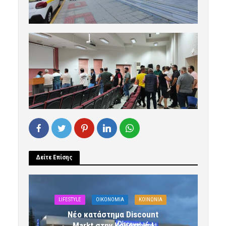
Δείτε Επίσης
LIFESTYLE
OIKONOMIA
ΚΟΙΝΩΝΙΑ
Νέο κατάστημα Discount
Markt στην Κομοτηνή !