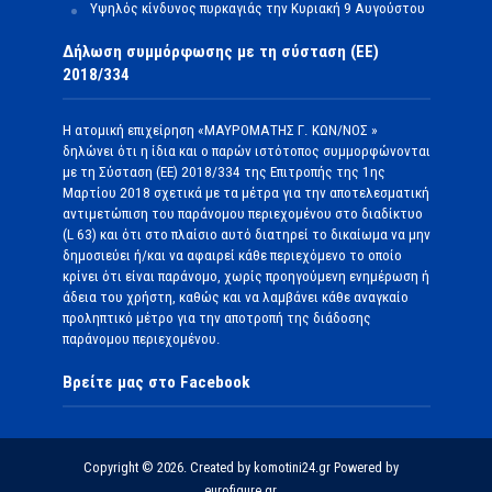
Υψηλός κίνδυνος πυρκαγιάς την Κυριακή 9 Αυγούστου
Δήλωση συμμόρφωσης με τη σύσταση (ΕΕ)
2018/334
Η ατομική επιχείρηση «ΜΑΥΡΟΜΑΤΗΣ Γ. ΚΩΝ/ΝΟΣ »
δηλώνει ότι η ίδια και ο παρών ιστότοπος συμμορφώνονται
με τη Σύσταση (ΕΕ) 2018/334 της Επιτροπής της 1ης
Μαρτίου 2018 σχετικά με τα μέτρα για την αποτελεσματική
αντιμετώπιση του παράνομου περιεχομένου στο διαδίκτυο
(L 63) και ότι στο πλαίσιο αυτό διατηρεί το δικαίωμα να μην
δημοσιεύει ή/και να αφαιρεί κάθε περιεχόμενο το οποίο
κρίνει ότι είναι παράνομο, χωρίς προηγούμενη ενημέρωση ή
άδεια του χρήστη, καθώς και να λαμβάνει κάθε αναγκαίο
προληπτικό μέτρο για την αποτροπή της διάδοσης
παράνομου περιεχομένου.
Βρείτε μας στο Facebook
Copyright © 2026. Created by komotini24.gr Powered by
eurofigure.gr