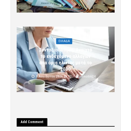
ΕΛΛΑΔΑ
Συνταξιοδότηση: Ανοιχτό
το ενδεχόμενο αλλαγών
στα όρια ηλικίας μετά το
2030
9 Αυγούστου 2026 09:32
komotini24
Add Comment