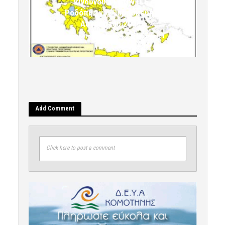
κινδύνου 3) στην Π.Ε.
Ροδόπης για Παρασκευή 7
Αυγούστου 2026»
7 Αυγούστου 2026 10:24
komotini24
Add Comment
Click here to post a comment