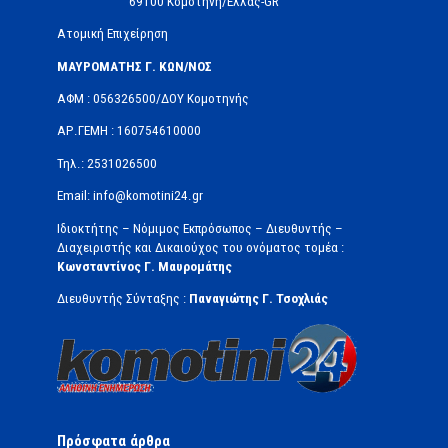
69100 Κομοτηνή/Ελλάς-GR
Ατομική Επιχείρηση
ΜΑΥΡΟΜΑΤΗΣ Γ. ΚΩΝ/ΝΟΣ
ΑΦΜ : 056326500/ΔOΥ Κομοτηνής
ΑΡ.ΓΕΜΗ : 160754610000
Τηλ.: 2531026500
Email: info@komotini24.gr
Ιδιοκτήτης – Νόμιμος Εκπρόσωπος – Διευθυντής –
Διαχειριστής και Δικαιούχος του ονόματος τομέα :
Κωνσταντίνος Γ. Μαυρομάτης
Διευθυντής Σύνταξης :
Παναγιώτης Γ. Τσοχλιάς
Πρόσφατα άρθρα