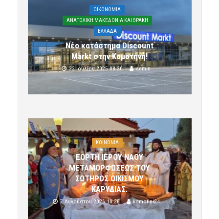
OIKONOMIA
ΑΝΑΤΟΛΙΚΗ ΜΑΚΕΔΟΝΙΑ ΚΑΙ ΘΡΑΚΗ
ΕΛΛΑΔΑ
Νέο κατάστημα Discount
Markt στην Κομοτηνή!
22 Ιουλίου 2025 08:20
admin
ΚΟΙΝΩΝΙΑ
ΕΟΡΤΗ ΙΕΡΟΥ ΝΑΟΥ
ΜΕΤΑΜΟΡΦΩΣΕΩΣ ΤΟΥ
ΣΩΤΗΡΟΣ ΟΙΚΙΣΜΟΥ
ΚΑΡΥΔΙΑΣ.
7 Αυγούστου 2026 10:26
komotini24