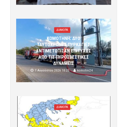
ΔΙΑΦΟΡΑ
ΚΟΜΟΤΗΝΗ: ΔΥΟ
ΤΑΥΤΟΧΡΟΝΕΣ ΠΥΡΚΑΓΙΕΣ
ΑΝΤΙΜΕΤΩΠΙΣΑΝ ΕΠΙΤΥΧΩΣ
ΑΠΟ ΤΙΣ ΠΥΡΟΣΒΕΣΤΙΚΕΣ
ΔΥΝΑΜΕΙΣ
7 Αυγούστου 2026 10:25
komotini24
ΔΙΑΦΟΡΑ
Υψηλός κίνδυνος
πυρκαγιάς (κατηγορία