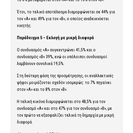
Έτσι, το τελικό αποτέλεσμα διαμορφώνεται σε 44% για
τον «Α» και 49% για τον «Β», ο οποίος αναδεικνύεται
νικητής.
Παράδειγμα 5 – Εκλογή με μικρή διαφορά
Ο συνδυασμός «Α» συγκεντρώνει 41,5% και ο
συνδυασμός «Β» 39%, ενώ οι υπόλοιποι συνδυασμοί
λαμβάνουν συνολικά 19,5%.
Στη δεύτερη φάση της προσμέτρησης, οι εναλλακτικές
ψήφοι μοιράζονται σχεδόν ισομερώς: το 7% πηγαίνει
στον «Α» και το 8% στον «Β».
Η τελική εικόνα διαμορφώνεται στο 48,5% για τον
συνδυασμό «Α» και στο 47% για τον συνδυασμό «Β», με
τον πρώτο να εξασφαλίζει τελικά τη δημαρχία με μικρή
διαφορά.