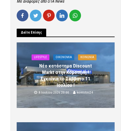
Με αναφορές από ΟΤΑ Νews
Δείτε Επίσης
LIFESTYLE
OIKONOMIA
ΚΟΙΝΩΝΙΑ
Νέο κατάστημα Discount
Markt στην Κομοτηνή !
Εγκαίνια το Σάββατο 11
Ιουλίου !
8 Ιουλίου 2026 20:00
komotini24